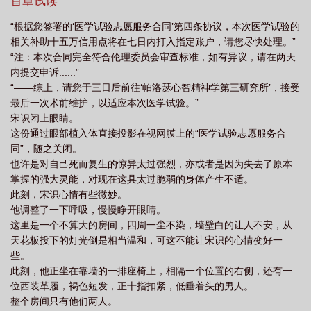
光。还有内部矛盾越发激烈的【泛东大陆联合体】、理想乌托邦
首章试读
【伊甸】、人工智能们的乐土【千星城】......这个世界已经平稳太
“根据您签署的‘医学试验志愿服务合同’第四条协议，本次医学试验的
久，席卷整颗星球的战火不可避免。植入义体、灵能者与灵能道
相关补助十五万信用点将在七日内打入指定账户，请您尽快处理。”
途、空天母舰、巨构奇观、技术奇点、星坠、堕化网域......理想，困
“注：本次合同完全符合伦理委员会审查标准，如有异议，请在两天
惑，惊异，未来。这些都可以先放到一边。宋识愉快地作出决定。
内提交申诉......”
第一步，恢复力量。第二步，依次去问候一遍，前世那一连串的仇
“——综上，请您于三日后前往‘帕洛瑟心智精神学第三研究所’，接受
人名单吧。
最后一次术前维护，以适应本次医学试验。”
宋识闭上眼睛。
这份通过眼部植入体直接投影在视网膜上的“医学试验志愿服务合
同”，随之关闭。
也许是对自己死而复生的惊异太过强烈，亦或者是因为失去了原本
掌握的强大灵能，对现在这具太过脆弱的身体产生不适。
此刻，宋识心情有些微妙。
他调整了一下呼吸，慢慢睁开眼睛。
这里是一个不算大的房间，四周一尘不染，墙壁白的让人不安，从
天花板投下的灯光倒是相当温和，可这不能让宋识的心情变好一
些。
此刻，他正坐在靠墙的一排座椅上，相隔一个位置的右侧，还有一
位西装革履，褐色短发，正十指扣紧，低垂着头的男人。
整个房间只有他们两人。