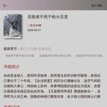
加入书架
灵能者不死于枪火百度
二重渔者
/著
2026-05-27
最新章节：
第三十九章 去泰去拉
灵能者不死于枪火TXT版
灵能者不死于枪火有女主吗
灵能者不死于枪火无错
版
灵能者不死于枪火笔趣阁
灵能者不死于枪火TXT百度
灵能者不死于枪火
书籍简介
六大道途
灵能者不死于枪火百科
灵能者不死于枪火百度
灵能者不死于枪火
自由赏金猎人，第四环灵能者，死而复生的宋识睁开眼睛，发现自
女主
灵能者不死于枪火道途
灵能者不死于枪火 笔趣阁
灵能者不死于枪火
己重生于二十年前。【企业联盟】的巨企们俯瞰众生，连空气和阳
免费
灵能者不死于枪火精校
灵能者不死于枪火免费阅读
灵能者不死于枪火
光都纳入掌心，悄然标上价码，将赛博国度的设想化为现实，贪婪
完整阅读
灵能者不死于枪火主角能力
灵能者不死于枪火 二重渔者
灵能者
注视着还未踏足的自由市场。【凡普斯塔帝国】遵循政教合一，皇
帝即为人间之神。国教的神甫们整装待发，各大骑士团的骑士们擦
不死于枪火TXT免费
灵能者不死于枪火资源
灵能者不死于枪火起点
拭武器，渴求追随神圣皇帝的步伐，再度开疆扩土，播撒信仰荣