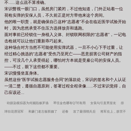
不......这么说不算准确。
宋识瞥视一眼门口，虽然房门紧闭，不过他知道，门外正站着一位
荷枪实弹的安保人员，不久前正是对方带他来这个房间。
他的唯一职责，就是确保自己这种“志愿者”不会在临近医学试验开始
时，因为忽然承受不住压力选择放弃和逃跑。
面对事前已经锁住一身植入义体、封锁联网权限的“志愿者”，一记电
击枪就可以让他们重新乖巧起来。
这种场合对方当然不可能使用实弹武器，一旦不小心下手过重，让
经过精心挑选的“志愿者”受伤乃至死亡——恶意损害公司财产的指
控，可没几个人承受得起，哪怕对方本就是受雇公司的安保人员。
——不过，眼下这些都不重要。
宋识慢慢坐直身体。
虽然这份“医学试验志愿服务合同”的落款处，宋识的签名和个人认证
一清二楚，遵循自愿原则，签署过程全程录像......不过宋识觉得，自
己应该还...
幼驯染模拟器为何频陷修罗场
琴弦金色哪有QTE有用
女装勾引直男室友
排
球但花滑冠军
和豪门老古板联姻了
还春
攻了最强哨兵后
将军在上，朕苦不
堪言
青年呛鼻火辣
龙傲天的病美人师尊
失忆龙傲天的炮灰道侣[穿书]
贤德
妇
抱歉，让你久等了
地府拆迁办
网恋雌君是反派
战损雄虫禁养守则
我