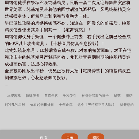
周锵锵徒手在祭坛召唤纯基精灵，只听一套二次元宅舞舞曲突然将
世界笼罩，纯基精灵带着他的圆寸胡渣气派登场，又见纯基精灵突
然摇摆身体，俨然马上和宅舞节奏融为一体。
早已做过攻略的周锵锵顿感不妙，知道在一阵漫长的前摇后，纯基
精灵便要使出其杀手锏其一：【宅舞诱惑】！
周锵锵仰仗身手矫健，一个健步冲上前去，右手掏出之前已经合成
的50级以上攻击道具：【十秒直男仿真全息投影】！
此物如镜花水月，10秒后将造成被攻击对象的短暂晕眩，对正在宅
舞攻击中的纯基精灵产魅惑奇效，尤其对青春期时期的纯基精灵造
成极高伤害，达成心碎效果。
全息投影刚放出半秒，便见正欲行大招【宅舞诱惑】的纯基精灵立
刻偃旗息鼓，心花怒放奔向投影。
...
本能游戏
特殊服务
童真年代
千秋岁引
被哥哥管教的日子
错落
骑驴
列过孤独星球
你看起来很好日
十年止痒
这个世界还有正常人吗？
徐开慈的
头发绿不绿
人，棉喜欢你！
异能农场主
可怜的社畜
缠枝牡丹
庸俗喜剧
一口气和八个老攻结婚后
炮灰自救系统
禅院家主非我莫属
论雄虫的专业素
养
禅院家主非我莫属
灵能者不死于枪火
青年呛鼻火辣
攻了最强哨兵后
首 页
目录
阅读