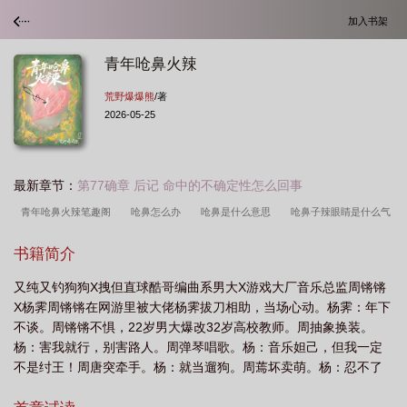
加入书架
青年呛鼻火辣
荒野爆爆熊
/著
2026-05-25
最新章节：
第77确章 后记 命中的不确定性怎么回事
青年呛鼻火辣笔趣阁
呛鼻怎么办
呛鼻是什么意思
呛鼻子辣眼睛是什么气
体
青年呛鼻火辣by荒野
青年呛鼻火辣在线阅读
青年呛鼻火辣荒野
青
书籍简介
年呛鼻火辣txt
又纯又钓狗狗X拽但直球酷哥编曲系男大X游戏大厂音乐总监周锵锵
X杨霁周锵锵在网游里被大佬杨霁拔刀相助，当场心动。杨霁：年下
不谈。周锵锵不惧，22岁男大爆改32岁高校教师。周抽象换装。
杨：害我就行，别害路人。周弹琴唱歌。杨：音乐妲己，但我一定
不是纣王！周唐突牵手。杨：就当遛狗。周蔫坏卖萌。杨：忍不了
了，来抱抱！爆笑孽缘，就此展开。然而好景不长。音乐决赛那