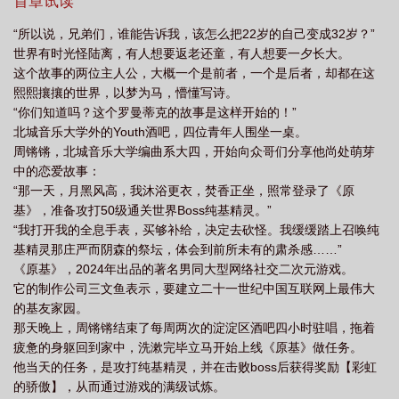
夜，二人双双掉马。杨霁：你从大我5岁变成小我4岁？！周锵锵：
首章试读
你从我的心上人变成项目负责人？！场面一度十分尴尬，煮熟的爱
“所以说，兄弟们，谁能告诉我，该怎么把22岁的自己变成32岁？”
情要飞走了。杨霁仰天长叹：我果然命犯年下！适逢此时，丘比特
世界有时光怪陆离，有人想要返老还童，有人想要一夕长大。
显灵，尘封往事浮出水面——原来杨霁拒绝年下，是因为四年前曾
这个故事的两位主人公，大概一个是前者，一个是后者，却都在这
与少年有未竟的音乐旧梦。少年如火如歌，他却顺水漂流，从此再
熙熙攘攘的世界，以梦为马，懵懂写诗。
无交集……不，还有交集！周锵锵：哥，我就是那个少年（挠
“你们知道吗？这个罗曼蒂克的故事是这样开始的！”
头）。杨霁：WTF？！爱人如照镜，投射内心未熄火种。食用指
北城音乐大学外的Youth酒吧，四位青年人围坐一桌。
南：双初恋/白月光/对抗路/马甲也会破镜重圆（？）
周锵锵，北城音乐大学编曲系大四，开始向众哥们分享他尚处萌芽
中的恋爱故事：
“那一天，月黑风高，我沐浴更衣，焚香正坐，照常登录了《原
基》，准备攻打50级通关世界Boss纯基精灵。”
“我打开我的全息手表，买够补给，决定去砍怪。我缓缓踏上召唤纯
基精灵那庄严而阴森的祭坛，体会到前所未有的肃杀感……”
《原基》，2024年出品的著名男同大型网络社交二次元游戏。
它的制作公司三文鱼表示，要建立二十一世纪中国互联网上最伟大
的基友家园。
那天晚上，周锵锵结束了每周两次的淀淀区酒吧四小时驻唱，拖着
疲惫的身躯回到家中，洗漱完毕立马开始上线《原基》做任务。
他当天的任务，是攻打纯基精灵，并在击败boss后获得奖励【彩虹
的骄傲】，从而通过游戏的满级试炼。