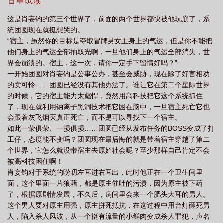
非意外，有一日，这位疯子二爷必定会回来有仇报仇，有怨报
首章试读
怨……
这是肖妄钧的第三个世界了，前面的两个世界都快被他玩崩了，系
统团圆现在就挺想哭的。
“宿主，虽然你的目标是夺取冒牌男女主身上的气运，但是你不能把
他们身上的气运全部抽取光啊，一旦他们身上的气运全部消失，世
界会崩溃的。宿主，这一次，请你一定手下留情好吗？”
一开始团圆对肖妄钧是公事公办，甚至会威胁，现在除了好言相劝
的卖可怜……团圆已经没有其他办法了。谁让它在第二个星际世界
的时候，它的宿主能力太彪悍，竟然用高科技把它这个系统抓住
了，现在就利用钠离子黑洞技术把它困在脑中，一旦宿主死亡它也
会跟着灰飞烟灭真正死亡，而不是可以寻找下一个宿主。
如此一荣俱荣、一损俱损……团圆已经从发布任务的BOSS变成了打
工仔，态度能不变吗？团圆现在最后悔的就是带着宿主穿越了第二
个世界，它怎么就没带宿主去原始社会呢？至少那样自己肯定不会
被高科技困住啊！
肖妄钧对于系统的唠叨左耳进右耳出，此时他正在一个卫生间里
面，这个里面一片狼藉，都是原主催吐的污渍，因为原主被下药
了，根据原剧情发展，不久后，房间里会来一个肥头大耳的男人。
这个男人要对原主用强，原主拼死抵抗，在这过程中用台灯砸死男
人，陷入杀人风波，从一个挺有流量的小鲜肉变成杀人罪犯，声名