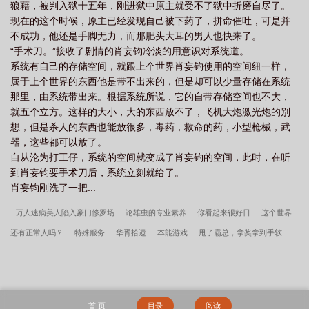
狼藉，被判入狱十五年，刚进狱中原主就受不了狱中折磨自尽了。
现在的这个时候，原主已经发现自己被下药了，拼命催吐，可是并
不成功，他还是手脚无力，而那肥头大耳的男人也快来了。
“手术刀。”接收了剧情的肖妄钧冷淡的用意识对系统道。
系统有自己的存储空间，就跟上个世界肖妄钧使用的空间纽一样，
属于上个世界的东西他是带不出来的，但是却可以少量存储在系统
那里，由系统带出来。根据系统所说，它的自带存储空间也不大，
就五个立方。这样的大小，大的东西放不了，飞机大炮激光炮的别
想，但是杀人的东西也能放很多，毒药，救命的药，小型枪械，武
器，这些都可以放了。
自从沦为打工仔，系统的空间就变成了肖妄钧的空间，此时，在听
到肖妄钧要手术刀后，系统立刻就给了。
肖妄钧刚洗了一把...
万人迷病美人陷入豪门修罗场
论雄虫的专业素养
你看起来很好日
这个世界
还有正常人吗？
特殊服务
华胥拾遗
本能游戏
甩了霸总，拿奖拿到手软
协议标记[穿书]
千秋岁引
庸俗喜剧
徐开慈的头发绿不绿
小鹿
可怜的社
畜
贵族男校主角们哭着求我别死
被哥哥管教的日子
错落
十年止痒
人，
棉喜欢你！
童真年代
幼驯染模拟器为何频陷修罗场
回到明末当暴君[穿
首 页
目录
阅读