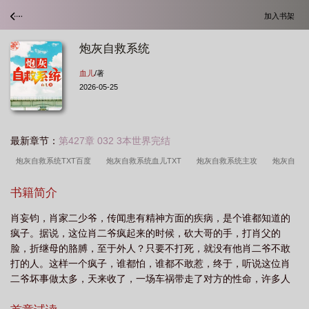
加入书架
炮灰自救系统
血儿
/著
2026-05-25
最新章节：
第427章 032 3本世界完结
炮灰自救系统TXT百度
炮灰自救系统血儿TXT
炮灰自救系统主攻
炮灰自
救系统txt
炮灰自救系统by血儿讲的什么
炮灰自救系统 作者血儿
炮灰自救
书籍简介
系统讲的什么
炮灰自救系统by血儿
炮灰自救系统主攻(血儿)
炮灰自救系统
肖妄钧，肖家二少爷，传闻患有精神方面的疾病，是个谁都知道的
血儿
炮灰自救系统百度
炮灰自救系统txtbl
炮灰自救系统by血儿全文在线阅
疯子。据说，这位肖二爷疯起来的时候，砍大哥的手，打肖父的
读
炮灰自救系统by血儿免费
炮灰自救系统txt百度
炮灰自救系统有声
脸，折继母的胳膊，至于外人？只要不打死，就没有他肖二爷不敢
剧
炮灰自救系统TXT
炮灰自救系统连城
快穿之炮灰自救系统
炮灰自救
打的人。这样一个疯子，谁都怕，谁都不敢惹，终于，听说这位肖
二爷坏事做太多，天来收了，一场车祸带走了对方的性命，许多人
系统by血儿百度
炮灰自救系统番外
炮灰自救系统肖妄钧
炮灰自救系统by
做梦都要笑醒了，却不知这位肖二爷得到了一个快穿系统，车祸也
血儿晋江