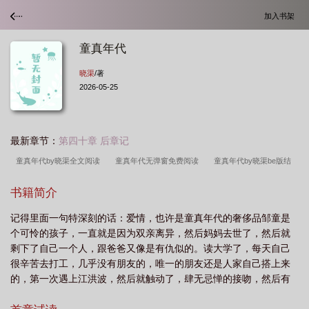
加入书架
童真年代
晓渠
/著
2026-05-25
最新章节：
第四十章 后章记
童真年代by晓渠全文阅读
童真年代无弹窗免费阅读
童真年代by晓渠be版结
局
童真年代的爱情免费观看全集
童真年代歌词
童真年代by
童真年代
书籍简介
讲了什么
童真年代结局
童真年代免费阅读全文
童真年代 张学友
童真
记得里面一句特深刻的话：爱情，也许是童真年代的奢侈品邹童是
年代图片大全
童真年代电影
童真年代(be版)by 晓渠
童真年代TXT百
个可怜的孩子，一直就是因为双亲离异，然后妈妈去世了，然后就
度
童真年代的爱情演员表
童真年代by晓渠笔趣阁
童真年代晓渠
童真
剩下了自己一个人，跟爸爸又像是有仇似的。读大学了，每天自己
年代be晓渠
童真年代广播剧
童真年代晓渠be版
童真年代be结局
童真
很辛苦去打工，几乎没有朋友的，唯一的朋友还是人家自己搭上来
的，第一次遇上江洪波，然后就触动了，肆无忌惮的接吻，然后有
年代by晓渠讲了什么
童真年代讲的什么
童真年代简谱
童真年代txt
童
了第一次。后来江洪波来找他说，要第二夜的，反正怎么看就是人
真年代张学友
童真年代歌曲
童真年代的爱情剧情介绍
童真年代的爱