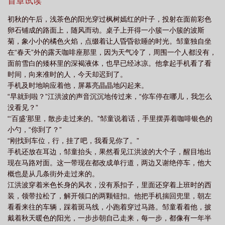
家对邹童是看对眼了，邹童也说了，是因为人家江洪波长得帅，才
首章试读
情
逆反童真年代
童真年代by晓渠百度
童真年代by晓渠be版
有接下来的发展的。然后有了第二次，就有第三次……
初秋的午后，浅茶色的阳光穿过枫树嫣红的叶子，投射在面前彩色
卵石铺成的路面上，随风而动。桌子上开得一小簇一小簇的波斯
菊，象小小的橘色火焰，点缀着让人昏昏欲睡的时光。邹童独自坐
在“春天”外的露天咖啡座那里，因为天气冷了，周围一个人都没有，
面前雪白的矮杯里的深褐液体，也早已经冰凉。他拿起手机看了看
时间，向来准时的人，今天却迟到了。
手机及时地响应着他，屏幕亮晶晶地闪起来。
“早就到啦？”江洪波的声音沉沉地传过来，“你车停在哪儿，我怎么
没看见？”
“‘百盛’那里，散步走过来的。”邹童说着话，手里摆弄着咖啡银色的
小勺，“你到了？”
“刚找到车位，行，挂了吧，我看见你了。”
手机还放在耳边，邹童抬头，果然看见江洪波的大个子，醒目地出
现在马路对面。这一带现在都改成单行道，两边又谢绝停车，他大
概也是从几条街外走过来的。
江洪波穿着米色长身的风衣，没有系扣子，里面还穿着上班时的西
装，领带拉松了，解开领口的两颗钮扣。他把手机揣回兜里，朝左
看看来往的车辆，踩着斑马线，小跑着穿过马路。邹童看着他，披
戴着秋天暖色的阳光，一步步朝自己走来，每一步，都像有一年半