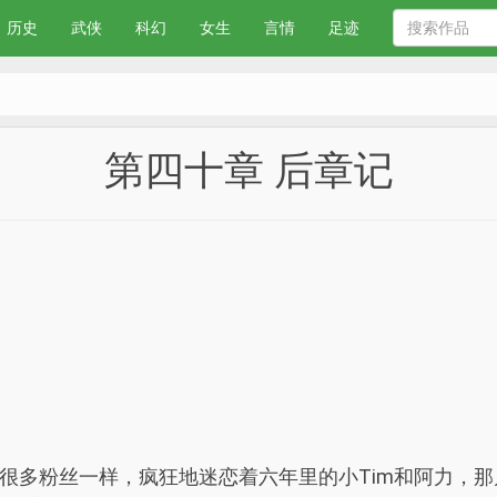
历史
武侠
科幻
女生
言情
足迹
第四十章 后章记
很多粉丝一样，疯狂地迷恋着六年里的小Tim和阿力，