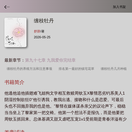
加入书架
缠枝牡丹
舒辞
/著
2026-05-25
最新章节：
第九十七章 九我爱你完结章
缠枝牡丹的养殖方法和注意事项
排名第一最好的镇宅花草
缠枝牡丹几月种植
好活
缠枝牡丹的优缺点
缠枝牡丹花期有多长呢
缠枝牡丹一年开几次
缠
书籍简介
枝牡丹纹梅瓶
缠枝牡丹冬天枯萎吗
缠枝牡丹十大害处
缠枝牡丹图片
缠
他逃他追他插翅难飞姐狗文学相互救赎周钦玉X黎彗恶劣钓系美人1
枝牡丹的种植方法
缠枝牡丹有几种颜色
蛇盘牡丹纹身图案
缠枝牡丹
阴湿控制欲狂0“他引诱我，教我出逃、接吻和什么是恋爱。可最后
纹
缠枝牡丹的种植方法和时间
头也不回抛弃我的也是他。”黎彗在媒体谋杀亲父的议论声下，稳稳
当当坐上了黎家第一把交椅。他第一个想法不是报仇，而是他要把
周钦玉抓回来。总体基调又甜又虐吧互宠1v1受前期是青春洋溢有少
年感的纯情男大后期黑化成疯批控制欲狂/“她那时候还太年轻，不知