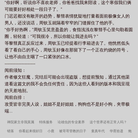
“你好啊，听说你不喜欢老师，你爸爸找我来陪读，这个寒假我们俩
可能要好好相处一段日子了。”
门迟迟都没有敞开的趋势，黎彗表情犹疑地打量着面前极像女人的
男人，还没说话，周钦玉就隔着窄窄的门缝握住了他的手。
“你手好热啊，”周钦玉笑意盈盈的，食指浅浅在黎彗手心里勾勒着圆
圈，轻轻道：“可我很冷，所以你能让我进去吗？”
等黎彗真正反应过来，周钦玉已经提着行李箱进去了。他恍然低头
看了看自己的手心，周钦玉好像在那留下了一个正在灼烧的符号，
让他不由自主咽了一口紧张的口水。
--------------------
阅前须知：
作者修文狂魔，完结后可能会出现盗版，想提前预知，通过其他渠
道看这篇文的我不会负任何责任，因为这些人看到的版本和我呈现
的天差地别。
阅前自排：
攻受皆非完美人设，姐姐不是好姐姐，狗狗也不是好小狗，夹带极
端...
禅院家主非我莫属
特殊服务
论雄虫的专业素养
这个世界还有正常人吗？
错落
你看起来很好日
小鹿
被哥哥管教的日子
童真年代
华胥拾遗
炮