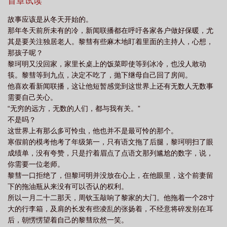
道所有命运馈赠的礼物，早已在暗中标好了价格。”出自茨威格《断
首章试读
头皇后》攻脾气坏但很善良、受是爱哥哥的小狗、小狗也会犯错、
故事应该是从冬天开始的。
没有偏向控党请远离
那年冬天前所未有的冷，新闻联播都在呼吁各家各户做好保暖，尤
其是要关注独居老人。黎彗有些麻木地盯着里面的主持人，心想，
那孩子呢？
黎珂明又没回家，家里长桌上的饭菜即使等到冰冷，也没人敢动
筷。黎彗等到九点，决定不吃了，抛下继母自己回了房间。
他喜欢看新闻联播，这让他短暂感觉到这世界上还有无数人无数事
需要自己关心。
“无穷的远方，无数的人们，都与我有关。”
不是吗？
这世界上有那么多可怜虫，他也并不是最可怜的那个。
寒假前的模考他考了年级第一，只有语文拖了后腿，黎珂明扫了眼
成绩单，没有夸赞，只是拧着眉点了点语文那列尴尬的数字，说，
你需要一位老师。
黎彗一口拒绝了，但黎珂明并没放在心上，在他眼里，这个前妻留
下的拖油瓶从来没有可以否认的权利。
所以一月二十二那天，周钦玉敲响了黎家的大门。他拖着一个28寸
大的行李箱，及肩的长发有些凌乱的张扬着，不经意将碎发别在耳
后，朝愣愣望着自己的黎彗欣然一笑。