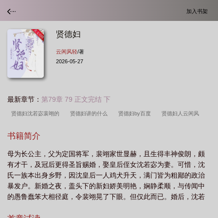
加入书架
贤德妇
云闲风轻
/著
2026-05-27
最新章节：
第79章 79 正文完结 下
贤德妇沈若宓裴翊的
贤德妇讲的什么
贤德妇by百度
贤德妇人云闲风
轻
贤德妇 云闲风轻
贤德妇裴翊txt
贤德妇裴诩沈若宓
贤德妇云闲风轻
书籍简介
百度
贤德妇免费阅读
贤德妇txt百度资源
贤德妇好看吗
贤德妇
母为长公主，父为定国将军，裴翊家世显赫，且生得丰神俊朗，颇
TXT
贤德妇裴翊沈若宓完结版
贤德妇裴翊笔趣阁
贤德妇裴翊沈若宓
有才干，及冠后更得圣旨赐婚，娶皇后侄女沈若宓为妻。可惜，沈
txt
贤德妇TXT百度
贤德妇人 她的丈夫心里依靠她 她的儿女称她为有福
氏一族本出身乡野，因沈皇后一人鸡犬升天，满门皆为粗鄙的政治
暴发户。新婚之夜，盖头下的新妇娇美明艳，娴静柔顺，与传闻中
的愚鲁蠢笨大相径庭，令裴翊晃了下眼。但仅此而已。婚后，沈若
宓虽出身不佳，却美貌贤淑，替他操持中馈，孝顺双亲即便他无心