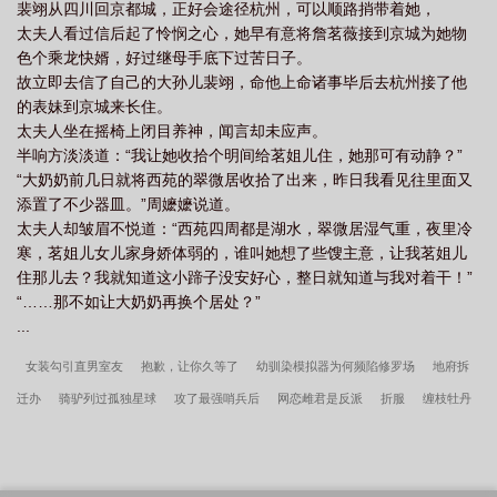
裴翊从四川回京都城，正好会途径杭州，可以顺路捎带着她，
太夫人看过信后起了怜悯之心，她早有意将詹茗薇接到京城为她物
色个乘龙快婿，好过继母手底下过苦日子。
故立即去信了自己的大孙儿裴翊，命他上命诸事毕后去杭州接了他
的表妹到京城来长住。
太夫人坐在摇椅上闭目养神，闻言却未应声。
半响方淡淡道：“我让她收拾个明间给茗姐儿住，她那可有动静？”
“大奶奶前几日就将西苑的翠微居收拾了出来，昨日我看见往里面又
添置了不少器皿。”周嬷嬷说道。
太夫人却皱眉不悦道：“西苑四周都是湖水，翠微居湿气重，夜里冷
寒，茗姐儿女儿家身娇体弱的，谁叫她想了些馊主意，让我茗姐儿
住那儿去？我就知道这小蹄子没安好心，整日就知道与我对着干！”
“……那不如让大奶奶再换个居处？”
...
女装勾引直男室友
抱歉，让你久等了
幼驯染模拟器为何频陷修罗场
地府拆
迁办
骑驴列过孤独星球
攻了最强哨兵后
网恋雌君是反派
折服
缠枝牡丹
我老公可是龙傲天男主！
琴弦金色哪有QTE有用
青年呛鼻火辣
失忆龙傲天
的炮灰道侣[穿书]
战损雄虫禁养守则
万人嫌假少爷翻车后
还春
和豪门老古
板联姻了
女配能有什么坏心思[快穿]
龙傲天的病美人师尊
将军在上，朕苦不堪