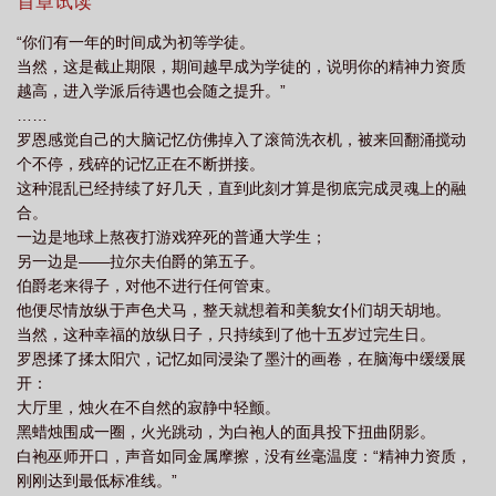
∞】当面板显示转职成功的那一刻，一只笔被握了起来，开始无声书
首章试读
面板没有上限无防盗
巫师我的职业面板没有上限QQ阅读
巫师我的职业面板没
写：“现在……让美梦成真。当然，讨厌的，也全部删去！”
“你们有一年的时间成为初等学徒。
有上限女主几个
当然，这是截止期限，期间越早成为学徒的，说明你的精神力资质
越高，进入学派后待遇也会随之提升。”
……
罗恩感觉自己的大脑记忆仿佛掉入了滚筒洗衣机，被来回翻涌搅动
个不停，残碎的记忆正在不断拼接。
这种混乱已经持续了好几天，直到此刻才算是彻底完成灵魂上的融
合。
一边是地球上熬夜打游戏猝死的普通大学生；
另一边是——拉尔夫伯爵的第五子。
伯爵老来得子，对他不进行任何管束。
他便尽情放纵于声色犬马，整天就想着和美貌女仆们胡天胡地。
当然，这种幸福的放纵日子，只持续到了他十五岁过完生日。
罗恩揉了揉太阳穴，记忆如同浸染了墨汁的画卷，在脑海中缓缓展
开：
大厅里，烛火在不自然的寂静中轻颤。
黑蜡烛围成一圈，火光跳动，为白袍人的面具投下扭曲阴影。
白袍巫师开口，声音如同金属摩擦，没有丝毫温度：“精神力资质，
刚刚达到最低标准线。”