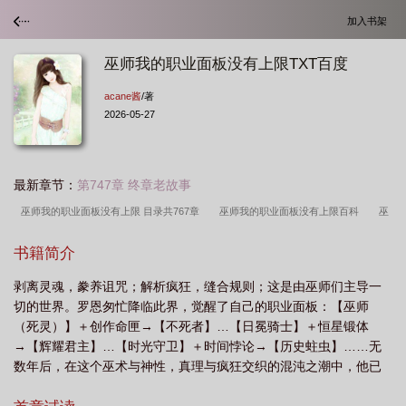
加入书架
巫师我的职业面板没有上限TXT百度
acane酱
/著
2026-05-27
最新章节：
第747章 终章老故事
巫师我的职业面板没有上限 目录共767章
巫师我的职业面板没有上限百科
巫
师我的职业面板没有上限TXT
巫师我的职业面板没有上限有女主吗
巫师我的职
书籍简介
业面板没有上限百度
巫师我的职业面板没有上限TXT百度
巫师我的职业面板没
剥离灵魂，豢养诅咒；解析疯狂，缝合规则；这是由巫师们主导一
有上限精校版
巫师我的职业面板没有上限笔趣阁
巫师我的职业面板没有上限
切的世界。罗恩匆忙降临此界，觉醒了自己的职业面板：【巫师
笔趣阁
巫师我的职业面板没有上限免费阅读
巫师我的职业面板没有上限
巫
（死灵）】＋创作命匣→【不死者】…【日冕骑士】＋恒星锻体
师我的职业面板没有上限百度百科
巫师我的职业面板没有上限女主是谁
巫师我
→【辉耀君主】…【时光守卫】＋时间悖论→【历史蛀虫】……无
数年后，在这个巫术与神性，真理与疯狂交织的混沌之潮中，他已
的职业面板没有上限女主
巫师我的职业面板没有上限 acane酱
巫师我的职业面
成为至强者：职业【魔神★★★★★★】+【真实之匙】→【叙事者
板没有上限等级
巫师我的职业面板没有上限百度百科金环和银环
巫师我的职业