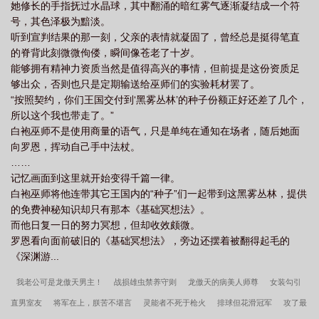
她修长的手指抚过水晶球，其中翻涌的暗红雾气逐渐凝结成一个符
号，其色泽极为黯淡。
听到宣判结果的那一刻，父亲的表情就凝固了，曾经总是挺得笔直
的脊背此刻微微佝偻，瞬间像苍老了十岁。
能够拥有精神力资质当然是值得高兴的事情，但前提是这份资质足
够出众，否则也只是定期输送给巫师们的实验耗材罢了。
“按照契约，你们王国交付到‘黑雾丛林’的种子份额正好还差了几个，
所以这个我也带走了。”
白袍巫师不是使用商量的语气，只是单纯在通知在场者，随后她面
向罗恩，挥动自己手中法杖。
……
记忆画面到这里就开始变得千篇一律。
白袍巫师将他连带其它王国内的“种子”们一起带到这黑雾丛林，提供
的免费神秘知识却只有那本《基础冥想法》。
而他日复一日的努力冥想，但却收效颇微。
罗恩看向面前破旧的《基础冥想法》，旁边还摆着被翻得起毛的
《深渊游...
我老公可是龙傲天男主！
战损雄虫禁养守则
龙傲天的病美人师尊
女装勾引
直男室友
将军在上，朕苦不堪言
灵能者不死于枪火
排球但花滑冠军
攻了最