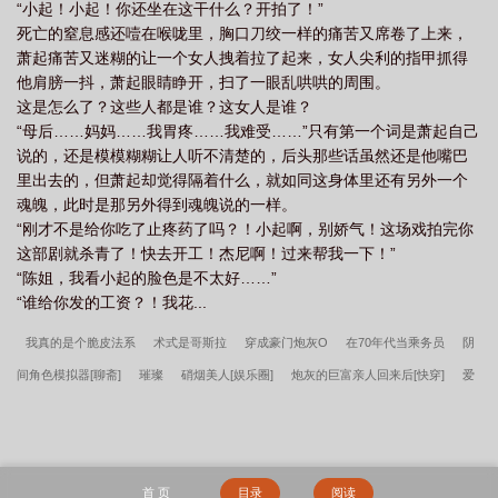
“小起！小起！你还坐在这干什么？开拍了！”
死亡的窒息感还噎在喉咙里，胸口刀绞一样的痛苦又席卷了上来，
萧起痛苦又迷糊的让一个女人拽着拉了起来，女人尖利的指甲抓得
他肩膀一抖，萧起眼睛睁开，扫了一眼乱哄哄的周围。
这是怎么了？这些人都是谁？这女人是谁？
“母后……妈妈……我胃疼……我难受……”只有第一个词是萧起自己
说的，还是模模糊糊让人听不清楚的，后头那些话虽然还是他嘴巴
里出去的，但萧起却觉得隔着什么，就如同这身体里还有另外一个
魂魄，此时是那另外得到魂魄说的一样。
“刚才不是给你吃了止疼药了吗？！小起啊，别娇气！这场戏拍完你
这部剧就杀青了！快去开工！杰尼啊！过来帮我一下！”
“陈姐，我看小起的脸色是不太好……”
“谁给你发的工资？！我花...
我真的是个脆皮法系
术式是哥斯拉
穿成豪门炮灰O
在70年代当乘务员
阴
间角色模拟器[聊斋]
璀璨
硝烟美人[娱乐圈]
炮灰的巨富亲人回来后[快穿]
爱
美之心[娱乐圈]
带着道侣一块穿[快穿]
触摸符咒就会穿越
与皇副超赞恋爱体验
中
鲸波
重生七零年代农家女
我和主角攻有个孩子
长情
黑月光美人又被
觊觎了[快穿]
祂在宇宙论坛抽卡登基
你到底有几个好兄弟
手拿名臣系统，我在
首 页
目录
阅读