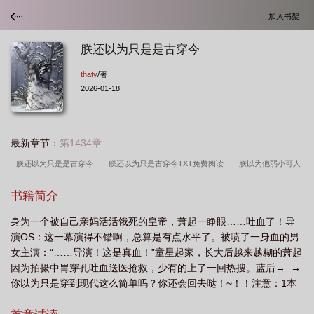
加入书架
朕还以为只是是古穿今
thaty
/著
2026-01-18
最新章节：
第1434章
朕还以为只是是古穿今
朕还以为只是古穿今TXT免费阅读
朕以为他弱小可人
59
朕以为他可人
朕还以为只是古穿今by刑上香
朕以为他弱小可人简
书籍简介
介
朕以为他弱小可人作者糖雪球啊
朕还以为只是古穿今 免费阅读
朕以为
身为一个被自己亲妈活活饿死的皇帝，萧起一睁眼……吐血了！导
他弱小可人糖雪球啊在线
朕以为他弱小可人鲲弩网
朕还以为只是古穿今
演OS：这一幕演得不错啊，总算是有点水平了。被喷了一身血的男
...
朕以为他温柔可人
朕以为是古穿今格格党
朕还以为只是古穿今百
女主演：“……导演！这是真血！”童星起家，长大后越来越糊的萧起
度
朕以为他弱小
朕以为他弱小可怜全文阅读
朕还以为只是古穿今
因为拍摄中胃穿孔吐血送医抢救，少有的上了一回热搜。蓝后→_→
你以为只是穿到现代这么简单吗？你还会回去哒！~！！注意：1本
TXT
朕以为他弱小 可人
朕以为只是是古穿今
是朕以为自己是攻
文是主攻2主角前期并不强3没有任何原形，都是作者脑补的