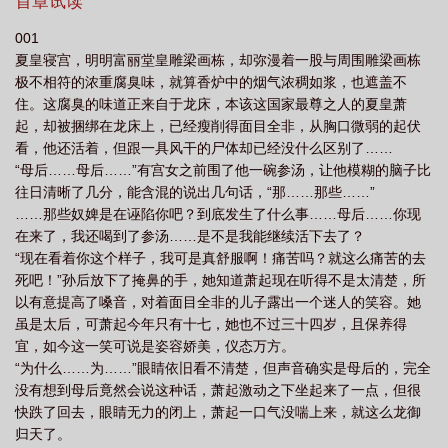
首章试读
001
夏皇寝宫，明明富丽堂皇雕梁画栋，却弥漫着一股与周围雕梁画栋
极不相符的浓重腐臭味，就算香炉中的烟气浓稠如浆，也遮盖不
住。这腐臭的味道正来自于龙床，本该这国家最尊之人的夏皇萧
起，却被捆绑在龙床上，已经瘦削得面目全非，从胸口微弱的起伏
看，他还活着，但跟一具风干的尸体却已经没什么区别了……
“母后……母后……”有宫女之前围了他一碗参汤，让他模糊的脑子比
往日清晰了几分，能含混的说出几句话，“那……那些……”
……那些奴婢是在诬陷你吧？到底发生了什么事……母后……你现
在来了，我还喝到了参汤……是不是我能继续活下去了？
“现在看着你这个样子，我可是真舒服啊！痛苦吗？就这么痛苦的去
死吧！”孙后放下了掩鼻的手，她知道萧起现在听得不是太清楚，所
以有意提高了嗓音，对着面目全非的儿子露出一个迷人的笑容。她
虽是太后，可萧起今年只有十七，她也不过三十四岁，且保养得
宜，如今这一笑可说是姿容娇美，仪态万方。
“为什么……为……”眼睛依旧看不清楚，但声音确实是母后的，完全
没有想到母后竟然会说这种话，萧起激动之下坐起来了一点，但很
快跌了回去，眼睛无力的闭上，萧起一口气没喘上来，就这么龙御
归天了。