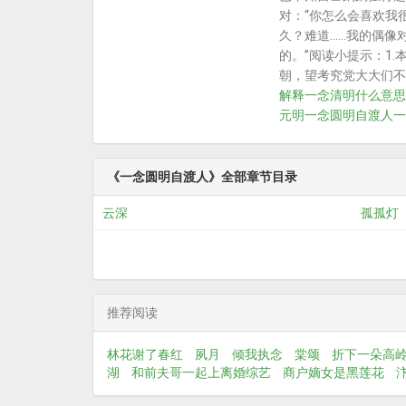
对：“你怎么会喜欢我
久？难道……我的偶像
的。”阅读小提示：1
朝，望考究党大大们不
解释
一念清明什么意思
元明
一念圆明自渡人
一
《一念圆明自渡人》全部章节目录
云深
孤孤灯
推荐阅读
林花谢了春红
夙月
倾我执念
棠颂
折下一朵高
湖
和前夫哥一起上离婚综艺
商户嫡女是黑莲花