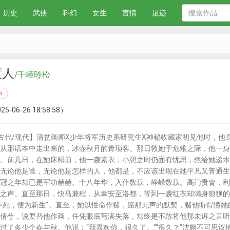
历史
武侠
科幻
女生
言情
足迹
渡人
/
千嶂聆松
中
25-06-26 18:58:58）
古代/现代】清贫画师X少年将军历史系研究生X神秘收藏家初见他时，他
从那话本中走出来的，冰壶秋月的青琐客。那日救她于危难之际，他一身
。前几日，在她床榻前，他一袭素衣，小憩之时仍面有忧思，然给她递水
无论他是谁，无论他是怎样的人，他都是，不应该出现在她平凡又普通生
冠之年却已是军功赫赫。十八年华，入仕数载，峥嵘数载。高门贵胄，利
之声。直至那日，快马兼程，从聿安至洛都，等到一袭红衣却满身狼狈的
不死，便为新生”。直至，她以性命作赌，赌那无声的默契，赌他听得懂
倩兮，说要替他作画，任凭眼底写满失落，却终是不敢将他那未诉之言听
过了多少个春与秋。他说：“我喜欢你，很久了。”“很久？”沈阙不可思