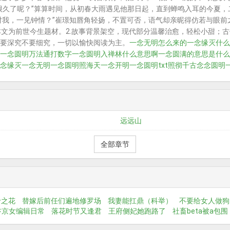
很久了呢？”算算时间，从初春大雨遇见他那日起，直到蝉鸣入耳的今夏，
对我，一见钟情？”崔璟知唇角轻扬，不置可否，语气却亲昵得仿若与眼前
.本文为前世今生题材。2.故事背景架空，现代部分温馨治愈，轻松小甜；
要深究不要细究，一切以愉快阅读为主。
一念无明怎么来的
一念缘灭什么
一念圆明万法通打数字
一念圆明入禅林什么意思啊
一念圆满的意思是什么
念缘灭
一念无明
一念圆明照海天
一念开明
一念圆明txt
照彻千古
念念圆明
远远山
全部章节
岭之花
替嫁后前任们遍地修罗场
我妻能扛鼎（科举）
不要给女人做狗
汴京女编辑日常
落花时节又逢君
王府侧妃她跑路了
社畜beta被a包围