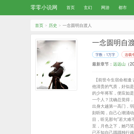
零零小说网
首页
玄幻
网游
都市
首页
历史
一念圆明自渡人
一念圆明自
字数：1万字
连载
最新章节：
远远山
（20
【前世今生宿命相逢·
他清贵的气质，好似是
的少年将军，便应如是
一个人？沈确总觉得，
出身大越第一高门，弱
刻听闻，自己心潮涌动
目，听见那句“若大难
至，月色之下，她巧笑
已不知自己踽踽独行越