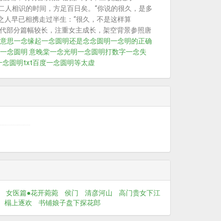
二人相识的时间，方足百日矣。“你说的很久，是多
之人早已相携走过半生：“很久，不是这样算
古代部分篇幅较长，注重女主成长，架空背景参照唐
意思
一念缘起
一念圆明还是念念圆明
一念明的正确
一念圆明 意晚棠
一念光明
一念圆明打数字
一念失
一念圆明txt百度
一念圆明等太虚
女医篇●花开菀菀
侯门
清彦河山
高门贵女下江
榻上逐欢
书铺娘子盘下探花郎