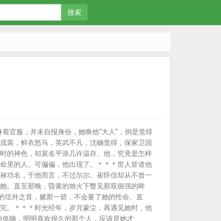
搜索
身着官服，并未自报身份，她唤他“大人”，倒是觉得
戎装，鲜衣怒马，英武不凡，沈确觉得，保家卫国
时的神色，却莫名平添几许温存。他，究竟是怎样
命里的人。可偏偏，他出现了。＊＊＊世人皆道他
禄功名，于他而言，不过尔尔。崔怀信却从不曾一
她。直至那晚，昏黄的烛火下瞥见那双倔强的眸
她的弦外之音，赌那一箭，不会要了她的性命。直
完。＊＊＊时光经年，岁月蒙尘，再遇见她时，他
议地低喃，明明喜欢很久的那个人，应该是她才