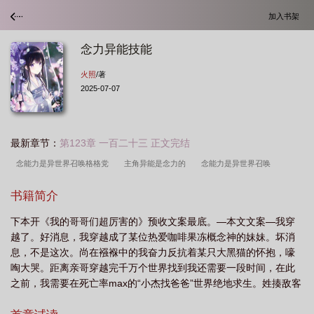
加入书架
念力异能技能
火照
/著
2025-07-07
最新章节：
第123章 一百二十三 正文完结
念能力是异世界召唤格格党
主角异能是念力的
念能力是异世界召唤
134
念能力是异世界召唤火照免费
念能力是异世界召唤番外
念能力是异世
书籍简介
界召唤火照
念能力是异世界召唤晋江
念能力是异世界召唤免费阅读
念力异
下本开《我的哥哥们超厉害的》预收文案最底。—本文文案—我穿
能者
念能力是异世界召唤露雅
念能力是异世界召唤全文阅读
念能力是异世
越了。好消息，我穿越成了某位热爱咖啡果冻概念神的妹妹。坏消
界召唤笔趣阁
念能力是异世界召唤|在线阅读
念能力
念能力是异世界召唤
息，不是这次。尚在襁褓中的我奋力反抗着某只大黑猫的怀抱，嚎
火照 免费
念能力是异世界召唤免费
念能力是异世界召唤作者火照
念能力
啕大哭。距离亲哥穿越完千万个世界找到我还需要一段时间，在此
之前，我需要在死亡率max的“小杰找爸爸”世界绝地求生。姓揍敌客
设定
念能力是异世界召唤免费阅读全文
念力异能技能
念能力是异世界召唤
的便宜新大哥对我的哭声置若罔闻：“非常爱哭呢，看来需要加强你
火照 笔趣阁
念能力是异世界召唤全文阅读TXT