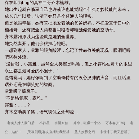
存在即为bug的真神二哥齐木楠雄。
“夏目君的声音，和我的哥哥很像。”她说：“我想他了。”正在被叠了
她出生起就在畅享自己也许或许也能觉醒个什么奇妙技能的未来，
温柔buff的男神摸头的露雅，余光瞅见了自己的亲哥和某白毛猫猫都
成长几年以后，认清了她只是个普通人的现实。
僵在了街道另一头。露雅：呀豁。——找到露雅之前的齐神：我妹
但是她很幸福，她有笨拙地爱着她的爸爸妈妈，不把爱宣于口中的
呢？找到露雅之后的齐神看完亲妹当街骚扰纸片人男神的操作。齐
楠雄哥，还有把全人类都当吗喽看却唯独偏爱她的空助哥。
神沉默了会：……你妹妹。揍敌客傲娇白毛猫猫：……你妹妹。“你
齐木露雅原以为这些就是她的全世界。
妹妹。”“你妹妹。”他们彼此谦让起来。某只大黑猫女鬼一般窜出：
她突然离开，他们会很担心她吧。
我妹妹。揍敌客三子的惨叫震耳欲聋：“你妹啊！”——*主综H×H，
一想到家人，露雅的眼角酸涩，忘记了性命攸关的现况，眼泪吧嗒
齐神，女主带了个很抽象的抽卡系统。*次综可能什么都综，都写猎
吧嗒往外流。
同了说明我是个什么都看的老东西了所以会文艺复兴很多老番和新
“没错哦，小露雅，虽然全人类都是吗喽，但是小露雅在哥哥的眼里
番一起综。*会出现巨多老番新番童年男神女神，文艺复兴为主，只
永远都是最可爱的小猴子。”
有你想不到没有我综不了。*沙雕温情偶尔放飞文风，银O画风，女
是错觉吗，她好像听到了空助哥特有的没心没肺的声音，而且话里
主长大前主亲情向，长大后单箭头超多，依旧我流玛丽苏团宠妹妹
话外还是在嘲笑她的智商。
文学。*我溺爱每个角色也没什么讨厌的角色所以争取给所有人好结
露雅吸了吸鼻子。
局，大团圆向，可能会整活会迫害反派但是不黑角色。*巨巨巨玛丽
“不是错觉呢，露雅。”
苏ooc预警大家都爱女主高亮预警，现实世界已经很苦了这次写纯爽
露雅：……？
文，但是作者笔力就那么多，提前给大家磕一个球球大家看到不符
齐木空助笑了笑，语气调侃之余却流...
合预期的补药骂我。***本文将于3月3日入v，谢谢支持ww***滴滴滴
推一下接档预收，下本不出意外就开这个啦~—预收《我的哥哥们超
老实人嫁入豪门后
小行星
有港来信
算命，狂赚一个亿
万木春[1970]
老
厉害的》文案—你会幻想过拥有过一个哥哥吗？强大的哥哥，温柔
公，贴贴！
[天幕剧透]群友直播助我登基
坠入妖界之后
末世来了我又想活了
的哥哥，帅气的哥哥，闪闪发光的哥哥。会一直一直注视着妹妹的