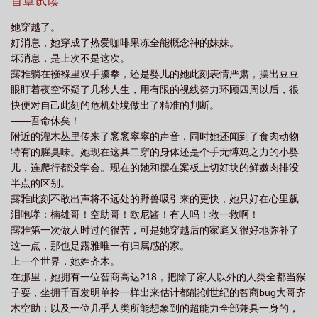
日后的训练。”我瞬间乖巧收音，内心呐喊的全是：等我大哥楠雄A
首章试读
梦找来你小汁就给我等着吧！——好消息，在人均力量堪比山地大
她穿越了。
猩猩的新世界，露雅终于摆脱了被原世界一个头脑bug一个超能力
好消息，她穿成了热爱咖啡果冻全能概念神的妹妹。
bug的俩亲哥看得扁扁的命运，觉醒并点亮了自己的金手指。是超厉
坏消息，是上次不是这次。
害的召唤系技能。好耶来看看自己吃保底抽到的第一张角色卡牌是
露雅躺在襁褓里双手攥拳，还是婴儿的她此刻表情严肃，摆出豆豆
什么！［滴，恭喜您抽到了sr角色卡，新吧唧。］吧嗒一声凭空掉下
眼盯着夜空怀疑了几秒人生，用有限的视线努力环顾四周以后，很
来一副眼镜。露雅：“……”——露雅不信邪，正所谓肝能补非，她相
快便对自己此刻的危机处境做出了精准的判断。
信只要她足够勤快，总有一天大保底能出金。［滴，恭喜您抽到了sr
——吾命休矣！
角色卡，杀殿……］露雅坐正了。［杀殿身后跟着的小妖盖邪
附近的灌木丛里传来了窸窸窣窣的声音，同时她还闻到了食肉动物
见。］露雅：“……”［滴，恭喜您抽到了UR隐藏角色卡，港口mafia
特有的腥臭味。她现在这具二穿的身体还是个手无缚鸡之力的小婴
的干部——］露雅挺直腰杆。［的早死的干部A。］［还是隐藏款，
儿，连爬行都没学会。现在的她和摆在案板上切好块的鲜嫩肉排没
新鲜刚死掉的。］露雅花三年连肝一百抽的腰终究还是断了。
半点的区别。
［滴，恭喜您抽到了ssr角色卡。］露雅：我嘞个豆终于出金了！
露雅此刻不敢出声将不远处的野兽吸引来的更快，她只好在心里飙
［火O忍者的志村团——］露雅反手把这张卡扔进了转转回收。——
泪咆哮：楠雄哥！空助哥！欧尼酱！有人吗！救一救啊！
当然事实证明，只要肝的久，什么都会有。这不就快全图鉴了！
露雅第一次做人时过的很苦，可是她穿越后的家庭又很好地弥补了
众：一味地倚靠别人不羞愧吗！露雅：有道理啊，所以……众：啊
这一点，那也是露雅唯一有归属感的家。
没错就是这样，用你的力量与我们堂堂正正一战——露雅：所以大
上一个世界，她姓齐木。
家的力量，请借我一用吧，吃我一招冥道残月破.开天乖离开辟之星.
在那里，她拥有一位智商高达218，把除了家人以外的人类全都当猴
神罗天征.火之神神乐.领域展开.在污浊了的忧伤之中……众：过份了
子耍，坐拥千百发明单拎一样出来估计都能创世纪的智商bug大哥齐
啊过份了啊！——今天又是抽到了新男神的一天~露雅坐在笑容温柔
木空助；以及一位几乎人类所能想象到的超能力全部兼具一身的，
的亚麻发色少年身边，表面失落地靠着他的肩膀，实则正在暗爽。