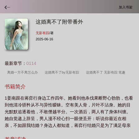
加入书架
这婚离不了附带番外
无影有踪
/著
2025-06-16
最新章节：
0114
离婚一方不离怎么办
这婚离不了by无影有踪
这婚离不了 无影有踪 笔趣
阁
这婚离不了姜南番外
这婚离不了无影
这婚离不了番外TXT
这婚离不
书籍简介
了全文免费阅读
这婚离不了txt资源
这婚离不了无影有踪
这婚离不了有影
1姜南跟在蒋弈行身边工作四年。她看到他杀伐果断野心勃勃，也看
无踪
不离婚各过各的可以吗
这婚离不了无影有踪晋江
想离婚又离不了的婚
到他清冷骄矜从不与异性暧昧。空有美人骨，片叶不沾身。她的目
姻怎么办
结婚后想离婚怎么办
这婚离不了蒋奕行姜南免费阅读
这婚离不了
光默默追逐着他，不敢僭越半分。一次酒后，两人有了身体纠缠。
有影无踪完整版
这婚离不了txt百度
离婚对方不出现可以离婚吗
离婚不离
她自觉递上辞呈，男人漫不经心扫一眼便丢开：听说你最近在相
亲，不如跟我结婚？身边人都知道，蒋弈行结婚只是为了满足母亲
家算事实婚姻吗
这婚离不了TXT
这婚离不了免费阅读
这婚离不了百
弥留之际的心愿。姜南相貌寡淡，温顺无趣，永远穿着性冷淡的工
度
离婚离不了怎么办
这婚离不了by无影有踪番外
这婚离不了番外