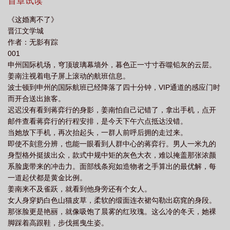
作服。不过近水楼台先得月，才有机会成为蒋太太。当昔日白月光
首章试读
txt
婚离不了又过不好怎么办
这婚离不了蒋奕行在线阅读
这婚离不了 无影
回国，大家都觉得这段凑合的婚姻要到头了。姜南做了三年温柔贤
《这婚离不了》
惠的蒋太太，终于叛逆一次，率先提出离婚并果断搬走。2后来，有
有踪番外
这婚离不了姜南
离婚了怎么办
这婚离不了番外1到100集
这
晋江文学城
小道媒体拍到，科技新贵蒋弈行在深夜街头与某艳丽女子热吻。昏
婚离不了蒋奕行姜南在线阅读
不离婚可以再结婚吗
这婚离不了番外全
这婚
作者：无影有踪
黄路灯下，男人黑色衬衣领口半敞，高大身型半弯下来，修长手指
001
离不了番外
离婚不好离怎么办
婚姻到什么程度该离婚
对方不肯离婚怎么
掐着女人脸庞，吻地缱绻深入，难以自抑。女人被抵在车门上，青
申州国际机场，穹顶玻璃幕墙外，暮色正一寸寸吞噬铅灰的云层。
丝散落，乌眉红唇，挂脖吊带裙勾勒出令人血脉喷张的性感身材。
办
现在离婚好离吗
这婚离不了作者无影有踪
刚离婚能不能立马结婚
离
姜南注视着电子屏上滚动的航班信息。
男人后颈被抓出几道暧昧红痕，仍不依不饶，紧贴她掌心，与她十
婚咋离
这婚离不了无影有踪番外
这婚离不了TXT百度
这婚离不了讲的什
波士顿到申州的国际航班已经降落了四十分钟，VIP通道的感应门时
指相扣。有好事者把截图发到网上嘲笑姜南：还没离婚，老公就当
而开合送出旅客。
么
这婚离不了txt番外
分居二年一方还不同意离婚怎么办
结婚了想离婚怎
街出轨？蒋弈行连夜开号发布：传播视频截图已侵犯我与太太隐
迟迟没有看到蒋弈行的身影，姜南怕自己记错了，拿出手机，点开
私，将依法维权。隔日又发布：别惹我太太，不好哄。网友们纷纷
么办
这婚离不了txt
没离婚就和别人过了怎么办
两个人离婚不离家算离婚
邮件查看蒋弈行的行程安排，是今天下午六点抵达没错。
化身尖叫鸡：原来是真夫妻亲密照！这颜值！这体型差！太好磕
吗
这婚离不了晋江
这婚离不了了by安诗鸢尾
离婚好还是不离婚好
这
当她放下手机，再次抬起头，一群人前呼后拥的走过来。
了！！阅读提示：1、先婚后爱，追妻火葬场，酸爽甜辣2、外柔内
婚离不了了原耽
即使不刻意分辨，也能一眼看到人群中心的蒋弈行。男人一米九的
离不了婚怎么办
我会离婚吗
这婚离不了蒋奕行姜南番
刚的温柔甜姐X外冷内疯的清冷拽哥，SC，HE3、白月光是误会，
身型格外挺拔出众，款式中规中矩的灰色大衣，难以掩盖那张浓颜
男主身心只有女主，前期女主暗恋，中后期男主又争又抢又疯丧家
外
这婚离不了无影有踪百度
离婚离不掉
这婚离不了txt无影有踪
不离
系脸庞带来的冲击力。面部线条宛如造物者之手算出的最优解，每
犬4、爽文，甜文（在一起会超甜！），日更下本开《他来势汹汹》
婚多久解除婚姻
现在离婚怎么离
这婚离不了完整版
离婚一个人不同意能离
一道起伏都是黄金比例。
【银行小职员X心机竹马】苏禾毕业后如愿以偿的进入银行系统，她
婚吗
这婚离不了无影有踪笔趣网
这婚离不了无影有踪txt
这婚离不了by安
姜南来不及雀跃，就看到他身旁还有个女人。
以为自己端到了铁饭碗，谁料被资金任务压的喘不过气。她偶然遇
女人身穿奶白色山猫皮草，柔软的缎面连衣裙勾勒出窈窕的身段。
诗鸢尾
到在同一个商圈工作的小竹马陆景明。昔日病弱小竹马，如今长得
这婚离不了蒋奕行番外
离婚快吗
这婚离不了by头发多多
这婚
那张脸更是艳丽，就像吸饱了晨雾的红玫瑰。这么冷的冬天，她裸
人高马大，耳下甚至还有一道疤，虽然帅气，更有一股匪气，看着
离不了by无影有踪免费阅读
这婚离不了by
不离婚怎么办
这婚离不了by笔
脚踩着高跟鞋，步伐摇曳生姿。
就不好惹。他开了一家收债公司，果然，连工作都很不好惹。得知