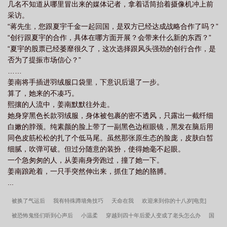
趣阁
婚姻离不了又过不好怎么办
这婚离不了了无影有踪
这婚离不了全文阅
几名不知道从哪里冒出来的媒体记者，拿着话筒抬着摄像机冲上前
他手里有很多大户资源，苏禾硬着头皮跟多年不见的竹马套近乎，
采访。
读
这婚离不了无影有踪免费阅读
这婚离不了 无影有踪
离婚能立马离婚
每天中午屁颠屁颠的请他吃饭。皇天不负有心人，收获喜人！自从
“蒋先生，您跟夏宇千金一起回国，是双方已经达成战略合作了吗？”
有了铁杆竹马后，她的业绩开始遥遥领先。吃嘛嘛棒，睡麻麻香，
吗
这婚离不了百度TXT
不离婚分居各过各的
这婚离不了by无影有踪
“创行跟夏宇的合作，具体在哪方面开展？会带来什么新的东西？”
走路腰杆子笔直，领导见了都要赔笑脸。这天，竹马叼着烟来找苏
txt
这婚离不了by姜南免费阅读
刚结婚能离婚吗
离婚不离家算真正离婚
“夏宇的股票已经萎靡很久了，这次选择跟风头强劲的创行合作，是
禾，同事们吓的退避三舍。竹马对她说：“你们隔壁那家银行也来找
否为了提振市场信心？”
吗
这婚离不了蒋奕行TXT
这婚离不了 番外
离婚好不好
这婚离不了
我拉业绩了。他们说三个亿就给我送老婆，能直接闪婚的那种。而
……
且漂亮可爱身高一米六五，还是金融硕士。”苏禾好日子还没过够，
了
这婚离不了附带番外
姜南将手插进羽绒服口袋里，下意识后退了一步。
简直五雷轰顶。竹马脸色为难：“你知道的，我一直想结婚……”苏禾
算了，她来的不凑巧。
一咬牙一跺脚，拍着胸口：“不就是漂亮可爱一米六五的金融硕士
熙攘的人流中，姜南默默往外走。
吗！你看我怎么样？！”……婚后，苏禾才发现高估了自己搞事业的
她身穿黑色长款羽绒服，身体被包裹的密不透风，只露出一截纤细
决心。体型彪悍的竹马性-欲简直可怕，她每一天都在腿软中想离
白嫩的脖颈。纯素颜的脸上带了一副黑色边框眼镜，黑发在脑后用
婚。
同色皮筋松松的扎了个低马尾。虽然那张原生态的脸庞，皮肤白皙
细腻，吹弹可破。但过分随意的装扮，使得她毫不起眼。
一个急匆匆的人，从姜南身旁跑过，撞了她一下。
姜南踉跄着，一只手突然伸出来，抓住了她的胳膊。
...
被换了气运后
我有特殊蹲墙角技巧
天命在我
欢迎来到你的十八岁[电竞]
被恐怖鬼怪们听到心声后
小温柔
穿越到四十年后爱人变成了老头怎么办
国