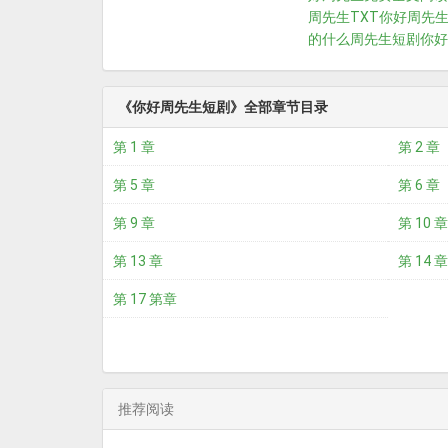
周先生TXT
你好周先生
的什么
周先生短剧
你好
《你好周先生短剧》全部章节目录
第 1 章
第 2 章
第 5 章
第 6 章
第 9 章
第 10 章
第 13 章
第 14 章
第 17 第章
推荐阅读