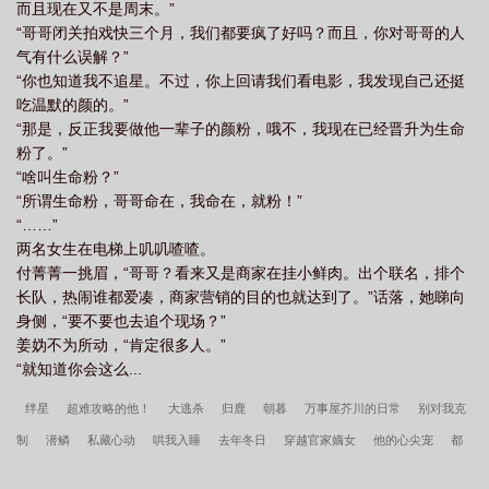
而且现在又不是周末。”
“哥哥闭关拍戏快三个月，我们都要疯了好吗？而且，你对哥哥的人
气有什么误解？”
“你也知道我不追星。不过，你上回请我们看电影，我发现自己还挺
吃温默的颜的。”
“那是，反正我要做他一辈子的颜粉，哦不，我现在已经晋升为生命
粉了。”
“啥叫生命粉？”
“所谓生命粉，哥哥命在，我命在，就粉！”
“……”
两名女生在电梯上叽叽喳喳。
付菁菁一挑眉，“哥哥？看来又是商家在挂小鲜肉。出个联名，排个
长队，热闹谁都爱凑，商家营销的目的也就达到了。”话落，她睇向
身侧，“要不要也去追个现场？”
姜妫不为所动，“肯定很多人。”
“就知道你会这么...
绊星
超难攻略的他！
大逃杀
归鹿
朝暮
万事屋芥川的日常
别对我克
制
潜鳞
私藏心动
哄我入睡
去年冬日
穿越官家嫡女
他的心尖宠
都
是我宠的
醉花间
多情溺我
人外饲养指南
仰枝
她的乖软，撩起波澜
江