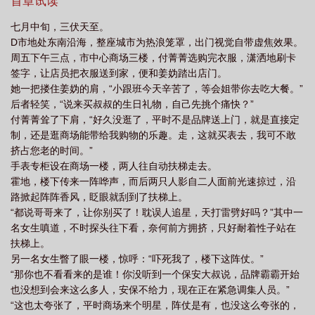
是一天两天了】姜妫也以为，他们一个是海鸟，一个是鱼，相爱只
首章试读
个人爱你很久双木青免费阅读
歌词从前从前有个人爱你很久
有个人爱你很久是
是意外。却不想，他步步为营，直到名正言顺地站在她身边。小剧
七月中旬，三伏天至。
场姜妫和温默轻易不吵架，唯一一次吵架就闹到分手的地步。经纪
什么歌
有个人爱你很久很久若远似近
有个人爱你很久hera轻轻
有个人爱你
D市地处东南沿海，整座城市为热浪笼罩，出门视觉自带虚焦效果。
人熟知内情，问温默：“真掰了？”温默：“等我咽下这口气，就去哄
很久双木青
从前从事有个人爱你很久
刮风这天有个人爱你很久
有个人爱你
周五下午三点，市中心商场三楼，付菁菁选购完衣服，潇洒地刷卡
她。”神说，要有光，就有了你。——温默富一.代流量明星X外交官
签字，让店员把衣服送到家，便和姜妫踏出店门。
很久 双木青
很久以前有个人爱你很久
有个人爱你很久hera轻轻讲什么
预备役高亮：本文无原型，请勿代入！感谢！******新文《当富二代
她一把搂住姜妫的肩，“小跟班今天辛苦了，等会姐带你去吃大餐。”
来银行办业务》已开，预收文《时黛》，点专栏可收藏，文案如
后者轻笑，“说来买叔叔的生日礼物，自己先挑个痛快？”
下：时黛自小集万千宠爱于一身，要风得风，要雨得雨。从出生，
付菁菁耸了下肩，“好久没逛了，平时不是品牌送上门，就是直接定
就只有她不想的，没有她不能的。她大学成为超模，是众多品牌设
制，还是逛商场能带给我购物的乐趣。走，这就买表去，我可不敢
计师的缪斯，毕业后便头顶新锐设计师的头衔，归国成立奢侈品
挤占您老的时间。”
牌，缔造了一个时代。至于男人，向来只有她挑拣的份，这辈子，
手表专柜设在商场一楼，两人往自动扶梯走去。
她也就在一个男人身上栽过跟头。这个男人寡言又倔强，可就是让
霍地，楼下传来一阵哗声，而后两只人影自二人面前光速掠过，沿
她念念不忘。随宁息从没想过自己能娶到时黛。高中时，时黛就是
路掀起阵阵香风，眨眼就刮到了扶梯上。
同学口里的人间富贵花。在随宁息眼里，时黛是天上日，光芒万
“都说哥哥来了，让你别买了！耽误人追星，天打雷劈好吗？”其中一
丈，不可望亦不可即。可自打太阳照过他，他心底便生出要太阳只
名女生嗔道，不时探头往下看，奈何前方拥挤，只好耐着性子站在
照他一人的妄念。昔有夸父逐日，终一生，宁息逐黛。狂拽霸炫事
扶梯上。
业狂X自卑闷骚小狼（奶）狗
另一名女生瞥了眼一楼，惊呼：“吓死我了，楼下这阵仗。”
“那你也不看看来的是谁！你没听到一个保安大叔说，品牌霸霸开始
也没想到会来这么多人，安保不给力，现在正在紧急调集人员。”
“这也太夸张了，平时商场来个明星，阵仗是有，也没这么夸张的，