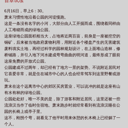
寡断还喜欢多管闲事，太讨厌了！萧末：骨头断了，内脏缺了，脸
首章试读
么
被毁容了，要我帮你修复吗？世人曰：这个主角我怎么看他怎么不
6月16日，早上6：30。
顺眼，好想捏死他！萧末：警察叔叔的枪支坏了吗？交给我。军队
萧末习惯性地沿着公园的河堤慢跑。
的飞机大炮不能用了吗？交给我！航空母舰、太空飞船？那也不是
这是一条没有名字的小河，大部分由人工开掘而成，围绕着同样由
问题！世人曰：主角做事能不能干脆点！连怪物都同情，圣父吗？
人工堆砌而成的绿地公园。
萧末：乱世里其实到处都是宝啊，随便捡捡，回家修复一下就全都
这座绿地公园面积相当大，占地将近两百亩，前身是一座被挖空的
是新的了^^于是，萧末在乱世里做二手店老板发财了……屁！在这
铜矿，后来被当地政府废物利用，用附近各个楼盘产生的无害建筑
之前，他还有一个重大问题需要解决：如果不完成任务，就会被系
废料填实土地，再经过科学的园林规划设计，在上面堆山造林，修
统抹杀怎么办？雪里红：老板，雇佣我呗，一个晚上换一个任务，
桥铺路，并引入地下河水建成弯弯曲曲的明河道，最终形成了眼前
任务升级，次数增加。***主角：萧末VS雪里红萧末缺点：多管闲
这座免费的开放式公园。
事，据说有点婆妈雪里红缺点：我很瘦，我想吃很多肉
公园建成不过两年，却已经有了地方一景的架势。不说附近居民对
它喜爱非常，就是住在城市中心的人也会经常驾车到这里野餐或游
玩。
萧末在这个远离市中心的郊区买房置业，可以说冲的就是这座有山
有水有林的绿地公园。
公园处处好，唯一不美的是，除了游客和附近居民，这里还被一些
流浪汉当作了临时住宿地。萧末跑步时就经常看到有流浪汉睡在公
园的长椅上或亭子里。
这不，刚拐个弯，就看见了他平时用来休憩的长木椅上已经躺了一
个人。