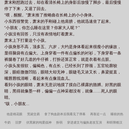
萧末刚想跑过去，却在看清长椅上的身影后放慢了脚步，最后慢慢
停了下来，又退了回去。
“喂，醒醒。”萧末推了推蜷曲在长椅上的小小身体。
小东西很警觉，萧末的手刚碰上他肩膀，他就迅速坐了起来。
“小朋友，你怎么睡在这里？你家大人呢？”
小孩没有回答，只没有表情地盯着萧末。
萧末上下打量这个小孩。
小孩身形不高，顶多五、六岁，大约是身体看起来很瘦小的缘故，
显得脑袋有点偏大。上身穿着一件有点偏长的衬衫，下身穿着一条
裤腿卷了好几道的牛仔裤，打扮还算正常，就是衣着有点脏。
小孩头发很软，偏褐色，有点长，已经长到了脖颈，五官轮廓较
深，眼眶微微凹陷，眼睛大却无神，眼睫毛又浓又长，鼻梁挺直，
嘴唇唇线清晰，看起来有点像混血儿。
看到小孩的眼睛，萧末无意识地摸了摸自己裸露的胳膊。好黑的眼
睛，黑得就像墨一样，偏偏一点神采都没有，就像……死人的眼
睛。
“咳，小朋友...
他是桃花眼
荒诞交易
拿了狗血剧本后我看见了弹幕
再靠近一点
睡前的热
牛奶
旧梦
伏黑家的纯爱战神
扮弱
穿进虐文与偏执老攻互演
和听障糙汉