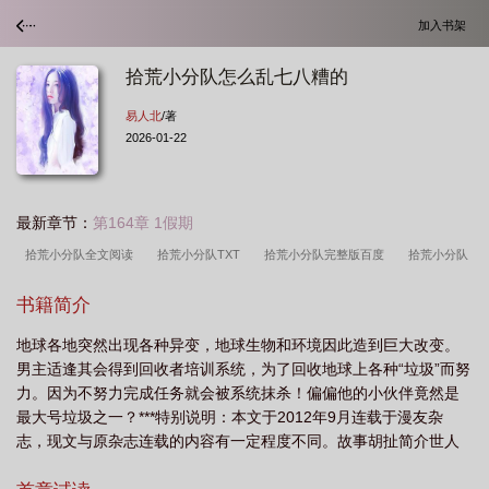
加入书架
拾荒小分队怎么乱七八糟的
易人北
/著
2026-01-22
最新章节：
第164章 1假期
拾荒小分队全文阅读
拾荒小分队TXT
拾荒小分队完整版百度
拾荒小分队
评价
拾荒小分队易人北
拾荒小分队说的是什么
拾荒小分队易人北百
书籍简介
度
拾荒小分队攻是谁
拾荒小分队完整版
拾荒小分队盘TXT
拾荒小分队
地球各地突然出现各种异变，地球生物和环境因此造到巨大改变。
by易人北笔趣阁
拾荒小分队 易人北讲的什么
拾荒小分队by
拾荒小分队 易
男主适逢其会得到回收者培训系统，为了回收地球上各种“垃圾”而努
人北
拾荒小分队by易人北剧透
拾荒小分队by易人北TXT
拾荒小分队剧
力。因为不努力完成任务就会被系统抹杀！偏偏他的小伙伴竟然是
透
拾荒小分队by易人北
拾荒小分队by易人北全文阅读
拾荒小分队好看
最大号垃圾之一？***特别说明：本文于2012年9月连载于漫友杂
志，现文与原杂志连载的内容有一定程度不同。故事胡扯简介世人
吗
拾荒小分队怎么乱七八糟的
拾荒小分队by易人北百度
拾荒小分队晋
曰：这个主角性格好烂！萧末：我修复牛X！世人曰：这个主角优柔
江
拾荒小分队百度
拾荒小分队by易人北晋江
拾荒小分队by易人北讲的什