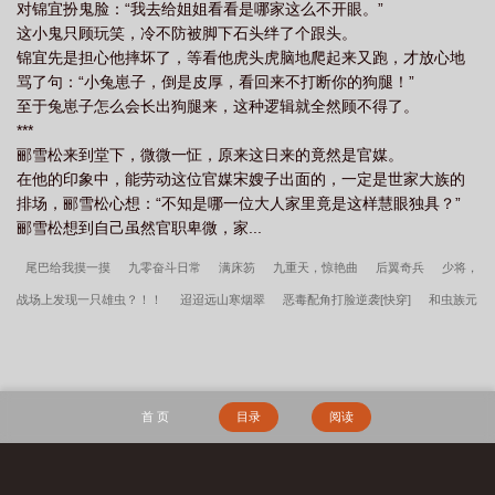
对锦宜扮鬼脸：“我去给姐姐看看是哪家这么不开眼。”
这小鬼只顾玩笑，冷不防被脚下石头绊了个跟头。
锦宜先是担心他摔坏了，等看他虎头虎脑地爬起来又跑，才放心地
骂了句：“小兔崽子，倒是皮厚，看回来不打断你的狗腿！”
至于兔崽子怎么会长出狗腿来，这种逻辑就全然顾不得了。
***
郦雪松来到堂下，微微一怔，原来这日来的竟然是官媒。
在他的印象中，能劳动这位官媒宋嫂子出面的，一定是世家大族的
排场，郦雪松心想：“不知是哪一位大人家里竟是这样慧眼独具？”
郦雪松想到自己虽然官职卑微，家...
尾巴给我摸一摸
九零奋斗日常
满床笏
九重天，惊艳曲
后翼奇兵
少将，
战场上发现一只雄虫？！！
迢迢远山寒烟翠
恶毒配角打脸逆袭[快穿]
和虫族元
帅婚后的第二十年
婚后热恋
被迫嫁给牌位后
我真不想当绝世好攻
成为合欢
宗妖女的短命灵宠
大神才是上上签（网配）
你的声音，我的世界
忽然而至的
春天
老婆为了掰弯我煞费苦心
替身的自我修养
御兽，从毛茸茸开始！
沉
首 页
目录
阅读
溺
幼驯染模拟器为何频陷修罗场
回到明末当暴君[穿书]
SAVE BROTHER
巫
师：我的职业面板没有上限
龙傲天的病美人师尊
琴弦金色哪有QTE有用
我老
公可是龙傲天男主！
地府拆迁办
禅院家主非我莫属
排球但花滑冠军