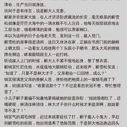
薄命，生产当日就身故。
逃妻八月薇妮
冷酷首席小逃妻
全球通缉小逃妻
小逃妻桓素舸的结局
小
坊间于是有传言，说是郦大人克妻。
逃妻桓素舸为什么嫁给女主的爹
小逃妻桓素舸喜欢谁
冷酷少主霸宠小逃
郦家并非世家大族，在人才济济卧虎藏龙的长安，毫无根基的郦雪
妻
小逃妻八月薇妮讲什么
松就像是茫茫大海中的一滴水般不引人注目，他每天按部就班地去
工部当差，领着稀薄的薪俸，勉强可以养家糊口。
本以为这样的日子会地老天荒，直到这一日，媒人登门。
郦雪松的差事很是清闲，这日又休沐在家，正躺在书房门前的躺椅
上晒太阳，一边看女儿指使两个丫头跟小子晒书，肥头大耳的狸猫
蹲在脚边，眯着眼睛跟主人一起打盹。
听说媒人上门的时候，郦大人不紧不慢地起身，整了整衣裳。
郦锦宜忙拦住他，水蕴蕴地大眼睛眨动，还未吱声，郦雪松笑道：
“知道了，只要不是林大才子，父亲都会一口回绝，成么？”
锦宜很满意父亲的善解人意，便给他把袍摆上的一簇猫毛摘了下
来，轻描淡写道：“谁要说那个了？不过是看您衣冠不整，帮忙整理
罢了。”
小儿子郦子邈偏不知趣地要揭破她的欲盖弥彰：“姐姐脸都红了，还
嘴硬呢，林清佳林清佳，林大才子你什么时候才来提亲啊，姐姐要
等不及了！”
锦宜气的眉毛倒竖，赶过来就要捉住了打，郦子邈人小鬼大，早赶
到郦雪松的前面，他自诩逃离了危险范围，于是胆大地边跑边回头