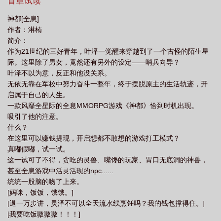
嘟，试一试。这一试可了不得，贪吃的灵兽、嘴馋的玩家、胃口无
首章试读
底洞的神兽，甚至全息游戏中活灵活现的npc......统统一股脑地吻了
神都[全息]
上来。[妈咪，饭饭，饿饿。][退一万步讲，灵泽不可以全天流水线烹
作者：淋栯
饪吗？我的钱包撑得住。][我要吃饭嗷嗷嗷！！！][神厨什么时候放
简介：
饭啊。]游戏中的叶泽两眼一黑，好不容易登出游戏舱回到现实，刚
作为21世纪的三好青年，叶泽一觉醒来穿越到了一个古怪的陌生星
打算做顿好饭犒劳下自己时。门铃被疯狂敲响，一看更不得了，一
际。这里除了男女，竟然还有另外的设定——哨兵向导？
溜的精神体大队正密密麻麻地排在他家门口。个个垂涎欲滴地朝他
叶泽不以为意，反正和他没关系。
看来，甚至还贴心地自带小托盘。叶泽：不敢睁开眼，希望是我的
无依无靠在军校中努力奋斗一整年，终于摆脱原主的生活轨迹，开
幻觉。-除了易吸引饭桶体质，叶泽还发现有个怪异的现象。那就是
启属于自己的人生。
他总是无意遭受到某位游戏大神的洗面奶攻击。对此叶泽表示。不
一款风靡全星际的全息MMORPG游戏《神都》恰到时机出现。
理解但大为震撼。就是撞着撞着他还有些上瘾。不对劲，他好像有
吸引了他的注意。
点馋对方身子。战力MAX·重度紊乱患者·昔日军校战斗系首席哨兵塞
什么？
缪尔乐在其中。哨兵的容貌，向导的荣耀。合理利用自身优势才能
在这里可以赚钱提现，开启想都不敢想的游戏打工模式？
早日将他过分迟钝的天命向导拐回家。-大灰狼露出了獠牙，小鹿将
真嘟假嘟，试一试。
头靠了上去-PS：1：生活气息浓郁但延迟觉醒的卷王向导受x武力值
这一试可了不得，贪吃的灵兽、嘴馋的玩家、胃口无底洞的神兽，
max但重度紊乱的忠犬哨兵攻，1V1，有金手指，私设很多，攻受彼
甚至全息游戏中活灵活现的npc......
此天命，超绝吸引力。2.架空星际背景的古风全息网游，游戏设定含
统统一股脑的吻了上来。
有大量私设。总体萌宠经营向，副本刻画较少，小情侣萌宠贴贴多
[妈咪，饭饭，饿饿。]
一些，HE甜宠小爽文。3.非常喜欢哨向题材，唯爱体型差、高攻低
[退一万步讲，灵泽不可以全天流水线烹饪吗？我的钱包撑得住。]
防vs低攻高防yyds，于是自割腿肉，毛茸茸的小动物四面八方来！
[我要吃饭嗷嗷嗷！！！]
4.论坛体占比不少，网游情节后期占比少，内含npc刻画伪群像，主