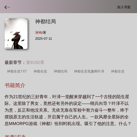
加入书架
神都结局
淋栯
/著
2025-07-11
最新章节：
第9192章
神都全息TXT
神都全息
神都结局
神都全息笔趣阁叶泽
神都全息
txt
神都全息TXT百度
神都全息笔趣阁
神都[全息
书籍简介
作为21世纪的三好青年，叶泽一觉醒来穿越到了一个古怪的陌生星
际。这里除了男女，竟然还有另外的设定——哨兵向导？叶泽不以
为意，反正和他没关系。无依无靠在军校中努力奋斗一整年，终于
摆脱原主的生活轨迹，开启属于自己的人生。一款风靡全星际的全
息MMORPG游戏《神都》恰到时机出现。吸引了他的注意。什么？
在这里可以赚钱提现，开启想都不敢想的游戏打工模式？真嘟假