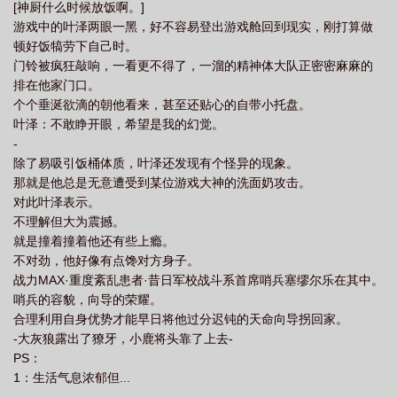
[神厨什么时候放饭啊。]
受但攻不背景板。5.因为时间跨度较大，作者笔力不稳定，前中后期
游戏中的叶泽两眼一黑，好不容易登出游戏舱回到现实，刚打算做
重点刻画部分略有不同（3.24注）——预收：《我靠编织火爆星
顿好饭犒劳下自己时。
际》星历1115年，受长期狂躁症的影响，星际居民普遍暴乱易怒。
门铃被疯狂敲响，一看更不得了，一溜的精神体大队正密密麻麻的
别说放平心态，要知道连失眠都是家常便饭。漫长寿命带来的是乏
排在他家门口。
味急躁的生活。在兽人们抱着淡淡亖感的精神状态熬日子时。一位
个个垂涎欲滴的朝他看来，甚至还贴心的自带小托盘。
[学习区]的小主播横空出世。【寻人！急！有没有刚从直播间弹出的
叶泽：不敢睁开眼，希望是我的幻觉。
友友，坐标学习区，主播是个栗子头，趴在围巾上睡觉】起初众人
-
是被搞笑的寻播贴吸引打算当乐子。没成想这一蹲就再也出不来
除了易吸引饭桶体质，叶泽还发现有个怪异的现象。
了。虽然知道学习催眠，但这效果是不是有点太好了？退一万步来
那就是他总是无意遭受到某位游戏大神的洗面奶攻击。
讲，如果每天都能睡这样的好觉，热爱生活也不是不行。久而久之
对此叶泽表示。
失眠是治好了，但开始关注直播内容的兽人们。一个个化身柠檬
不理解但大为震撼。
精。[木木身边什么时候多了个大黑豹？不是只小黑猫吗？][这哥们看
就是撞着撞着他还有些上瘾。
起来一拳就能抡亖我，主播还搁这一口一个咪咪呢，俺不中了。][到
不对劲，他好像有点馋对方身子。
底是谁偷走了我的兽生！我也是毛茸茸！我也要被木木哄成胚胎！]
战力MAX·重度紊乱患者·昔日军校战斗系首席哨兵塞缪尔乐在其中。
[哄不好了！！！要木木上架新抽奖才可以！]-林珀最近有点苦恼，
哨兵的容貌，向导的荣耀。
那就是他收养的小黑鼻嘎最近长得有些太快了。青年拿着小猫幼年
合理利用自身优势才能早日将他过分迟钝的天命向导拐回家。
时织的百件套犯了难。叹息无果，毕竟他家斯斯现在这个体型哪个
-大灰狼露出了獠牙，小鹿将头靠了上去-
都盛不下。于是林珀找了个精致的箱子，打算将这些小东西珍藏封
PS：
存。但某只大猫显然会错了意。黑豹极速奔驰来到他的身边，一双
1：生活气息浓郁但...
属于成年男性骨节分明的手阻止了他的动作。夹杂着焦急的性感声