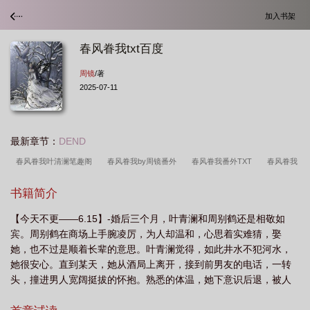
加入书架
春风眷我txt百度
周镜
/著
2025-07-11
最新章节：
DEND
春风眷我叶清澜笔趣阁
春风眷我by周镜番外
春风眷我番外TXT
春风眷我
TXT全文免费阅读
春风眷我周镜讲了什么
春风眷我TXT
春风眷我叶青澜周
书籍简介
别鹤免费阅读
春风眷我by周镜百度
春风眷我百度
春风眷我免费阅读无删
【今天不更——6.15】-婚后三个月，叶青澜和周别鹤还是相敬如
减
春风眷我叶清澜
春风眷我by周镜免费阅读
春风眷我txt百度附番
宾。周别鹤在商场上手腕凌厉，为人却温和，心思着实难猜，娶
外
春风眷我周镜txt
春与月光po版是辞
春风眷我番外63章更新了吗
春
她，也不过是顺着长辈的意思。叶青澜觉得，如此井水不犯河水，
风眷我by周镜讲的什么
春风眷我晋江
春风眷我by周镜
春风眷我txt叶清
她很安心。直到某天，她从酒局上离开，接到前男友的电话，一转
头，撞进男人宽阔挺拔的怀抱。熟悉的体温，她下意识后退，被人
澜
春风眷我周镜免费阅读
春风眷我番外txt
春风眷我完整版番外
春风
温和而强势地扣住腰身。“你要去找他？”周别鹤低下头，抚摸她下颌
眷我周别鹤
春风眷我全文阅读免费
春风眷我周镜
春风眷我周镜TXT百