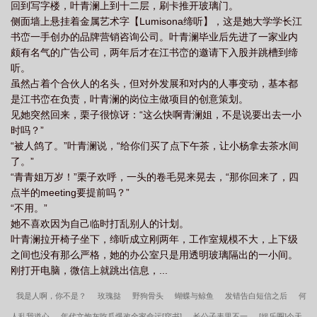
回到写字楼，叶青澜上到十二层，刷卡推开玻璃门。
侧面墙上悬挂着金属艺术字【Lumisona缔听】，这是她大学学长江
书峦一手创办的品牌营销咨询公司。叶青澜毕业后先进了一家业内
颇有名气的广告公司，两年后才在江书峦的邀请下入股并跳槽到缔
听。
虽然占着个合伙人的名头，但对外发展和对内的人事变动，基本都
是江书峦在负责，叶青澜的岗位主做项目的创意策划。
见她突然回来，栗子很惊讶：“这么快啊青澜姐，不是说要出去一小
时吗？”
“被人鸽了。”叶青澜说，“给你们买了点下午茶，让小杨拿去茶水间
了。”
“青青姐万岁！”栗子欢呼，一头的卷毛晃来晃去，“那你回来了，四
点半的meeting要提前吗？”
“不用。”
她不喜欢因为自己临时打乱别人的计划。
叶青澜拉开椅子坐下，缔听成立刚两年，工作室规模不大，上下级
之间也没有那么严格，她的办公室只是用透明玻璃隔出的一小间。
刚打开电脑，微信上就跳出信息，...
我是人啊，你不是？
玫瑰挞
野狗骨头
蝴蝶与鲸鱼
发错告白短信之后
何
人乱我道心
年代文炮灰吃瓜爆改全家命运[穿书]
长公子表里不一
[娱乐圈]今天