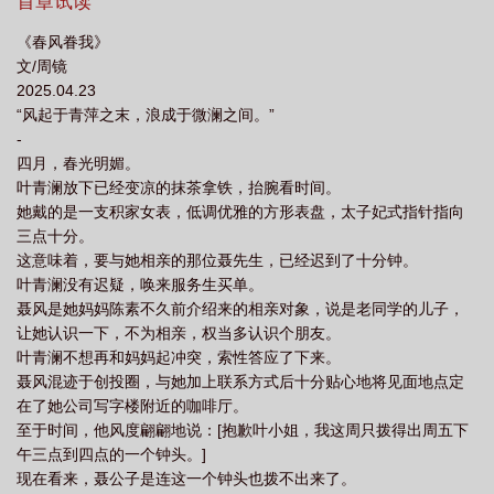
的动作缱绻如常，嗓音却凉凉道，“青澜，我还没死呢。”-起初，周
首章试读
度
春风眷我作者周镜
春风眷我讲的什么故事
春风眷我txt
春风眷我在
别鹤以为，那只是他人生中微不足道的一次心动。后来她无数次在
《春风眷我》
他的梦中出现——未尽的缘分，要在梦里还。“春风眷我，缠绵悱
线TXT笔趣阁
春风眷我周镜番外
春风眷我全文免费阅读
春风眷我完整
文/周镜
恻。”温柔纯情×腹黑总裁·先婚后爱|日常向甜文·双C|女主大学时有
版
春风眷我txt百度
春风眷我免费阅读
春风眷我番外完整版
春风眷我
2025.04.23
过一任前任（即文案中前男友）文案一写2022.0527二修2025.0421
“风起于青萍之末，浪成于微澜之间。”
叶青澜笔趣阁
春风眷我by周镜晋江
春风眷我在线笔趣阁
春风眷我在线阅
微博@周镜M
-
读
春风眷我番外
致岁月迢迢by绿亦歌
春风眷我周镜番外TXT
春风眷我
四月，春光明媚。
周镜TXT
春风眷我番外63章
春风眷我by周镜txt
春风眷我TXT百度
掌
叶青澜放下已经变凉的抹茶拿铁，抬腕看时间。
她戴的是一支积家女表，低调优雅的方形表盘，太子妃式指针指向
上青梅by藤萝为枝
春风眷我txt资源
春风眷我附带番外
春风眷我叶青澜周
三点十分。
别鹤
这意味着，要与她相亲的那位聂先生，已经迟到了十分钟。
叶青澜没有迟疑，唤来服务生买单。
聂风是她妈妈陈素不久前介绍来的相亲对象，说是老同学的儿子，
让她认识一下，不为相亲，权当多认识个朋友。
叶青澜不想再和妈妈起冲突，索性答应了下来。
聂风混迹于创投圈，与她加上联系方式后十分贴心地将见面地点定
在了她公司写字楼附近的咖啡厅。
至于时间，他风度翩翩地说：[抱歉叶小姐，我这周只拨得出周五下
午三点到四点的一个钟头。]
现在看来，聂公子是连这一个钟头也拨不出来了。