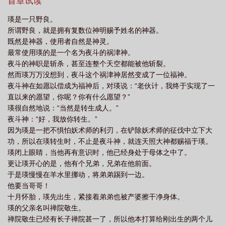
猫猫：可你们给我看的照片不是袭击我的人啊！五条长老：也许你
首章试读
的泥石流福利章节
咒术界的泥石流最新章节
咒术界的泥石流 三千世
咒术
的六眼看差了。五条猫猫：？？？=很多年后，甚尔有了孩子惠。禅
瑛是一只野良。
院家主：我知道了，瑛纪有了孩子。御三家：我们知道了，禅院有
界的泥石流免费阅读
所谓野良，就是拥有复数位神明赐予姓名的神器。
了十种影法术。总监部：我们全都知道了，禅院要通过十种影法
既然是神器，使用者自然是神灵。
术，拉拢六眼，推翻咒术界！！瑛纪：……我怎么不知道？=禅院瑛
最常使用瑛的是一个名为夜斗的祸津神。
纪：人中混沌善，禅院家的智障，咒术界的泥石流，异能力者中的
夜斗的神职是斩杀，甚至连整个天空都能被他斩裂。
搅屎棍。=1、主角是一只野良，是神器转生，所以脑回路清奇且泥
然而瑛万万没想到，夜斗这个祸津神居然变成了一位福神。
石流含量超高。2、主要是XX回战，有小野狗相关。既然剧情这么阴
夜斗神在如愿以偿成为福神后，对瑛说：“老伙计，我终于实现了一
间，那就只能用魔法打败魔法了【bushi3、本文无cp，除了官配比
直以来的愿望，你呢？你有什么愿望？”
如甚尔和惠妈这样的，其他不变。4、主角有写小说，有文中文，是
瑛很自然地说：“当然是转生成人。”
蠢作者瞎几把写的，会尽量简短描述故事梗概，篇幅不多。
夜斗神：“好，我放你转生。”
因为瑛是一把不惧怕妖术师的利刃，在铲除妖术师的征伐中立下大
功，所以在瑛转生时，不止是夜斗神，就连天照大神都赐福于瑛。
瑛闭上眼睛，当他再有意识时，他已经身处于母体之中了。
更让瑛开心的是，他有个兄弟，兄弟在他前面。
于是瑛慢慢在羊水里挪动，将弟弟踢到一边。
他要当哥哥！
十月怀胎，瑛先出生，紧接着弟弟也被产婆擦干净身体。
瑛的父亲名叫禅院敬生。
禅院敬生已经有长子禅院甚一了，所以他本打算给刚出生的两个儿