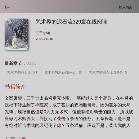
加入书架
咒术界的泥石流329章在线阅读
三千世
/著
2025-06-16
最新章节：
0221
咒术界的泥石流TXT
咒术界的泥石流by三千世
咒术界的泥石流含番外 百
度
咒术界的泥石流 晋江
咒术界的泥石流 百度
咒术界的泥石流371
咒
书籍简介
术界的泥石流无删减
咒术界的泥石流作者三千世
咒术界的泥石流番外篇
咒
文案废柴，三千世出品肯定完本啦。=瑛纪过去是个野良，在神灵的
术界的泥石流番外TXT
咒术界的泥石流大结局
咒术界的泥石流番外
咒术界
祝福下转生到了禅院家，成了甚尔的双胞胎哥哥。因为甚尔的天与
的泥石流番外329
咒术界的泥石流笔趣阁
咒术界的泥石流观影体
咒术界的
咒缚，瑛纪自然也是0咒力无术式，但他有绝对斩击的能力，所以被
泥石流格格党
咒术界的泥石流TXT387
咒术界的泥石流免费
咒术界的泥石
当做咒术师养大，并接到了袭击五条悟的任务。五条长老：是不是
有绝对斩击术式的瑛纪伤了你？五条猫猫：应该不是，袭击我的人
流晋江
咒术界的泥石流329章在线阅读
咒术界的泥石流免费观看
咒术界的
没咒力没术式。五条长老：那袭击者应该是瑛纪的弟弟甚尔。五条
泥石流第329章
咒术界的泥石流免费阅读全文
咒术界的泥石流百度
咒术界