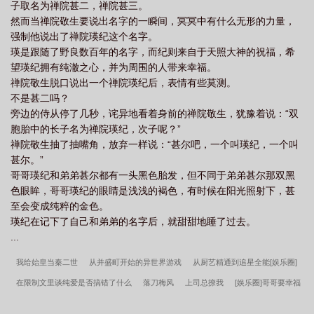
子取名为禅院甚二，禅院甚三。
然而当禅院敬生要说出名字的一瞬间，冥冥中有什么无形的力量，
强制他说出了禅院瑛纪这个名字。
瑛是跟随了野良数百年的名字，而纪则来自于天照大神的祝福，希
望瑛纪拥有纯澈之心，并为周围的人带来幸福。
禅院敬生脱口说出一个禅院瑛纪后，表情有些莫测。
不是甚二吗？
旁边的侍从停了几秒，诧异地看着身前的禅院敬生，犹豫着说：“双
胞胎中的长子名为禅院瑛纪，次子呢？”
禅院敬生抽了抽嘴角，放弃一样说：“甚尔吧，一个叫瑛纪，一个叫
甚尔。”
哥哥瑛纪和弟弟甚尔都有一头黑色胎发，但不同于弟弟甚尔那双黑
色眼眸，哥哥瑛纪的眼睛是浅浅的褐色，有时候在阳光照射下，甚
至会变成纯粹的金色。
瑛纪在记下了自己和弟弟的名字后，就甜甜地睡了过去。
...
我给始皇当秦二世
从并盛町开始的异世界游戏
从厨艺精通到追星全能[娱乐圈]
在限制文里谈纯爱是否搞错了什么
落刀梅风
上司总撩我
[娱乐圈]哥哥要幸福
啊！
听说我长得像吕布(三国)
清穿之后妃逆袭记
当夏油君拥有弹幕
我随便