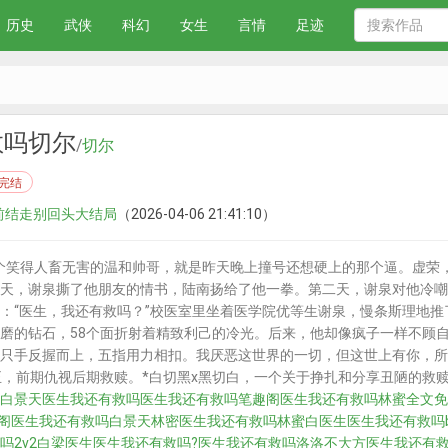
历史
武侠
科幻
女生
言情
足迹
救吗切尔
/
切尔
完结
往前结走别回头大结局
（2026-04-06 21:41:10）
笑得人畜无害的温和帅哥，就是昨天晚上撞号还想硬上的那个逼。虚荣，
天，谢泉撕了他朋友的情书，陆南扬给了他一拳。第二天，谢泉对他冷嘲
：“医生，我还有救吗？”校医室里坐着医学院优等生谢泉，慢条斯理地推了推
磨的钻石，58个面折射着精致利己的冷光。后来，他却像疯子一样不顾
只手反握而上，五指用力相扣。我厌恶这世界的一切，但这世上有你，所
正，前期仇视后期救赎。*白切黑x黑切白，一个关于挣扎和分享丑陋的救
白景天医生我还有救吗
医生我还有救吗笔趣阁
医生我还有救吗林蜜全文免
阁
医生我还有救吗白景天林密
医生我还有救吗林蜜白医生
医生我还有救吗
吗2v2白梁医生
医生我还有救吗?
医生我还有救吗洛洛不大方
医生我还有救