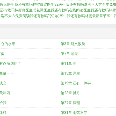
阅读
医生我还有救吗林蜜白梁医生32
医生我还有救吗洛洛不大方全本免
还有救吗林蜜白医生书包网
医生我还有救吗在线阅读
医生我还有救吗林蜜
洛洛不大方免费阅读
我还有救吗?(切尔)
医生我还有救吗林蜜最新章节
医生
烂心的水果
第3章 斯文败类
滚烫
第7章 恶魔
 有点辣到他了
第11章 溺
 商量一下
第15章 户主
 成交
第19章 还有一件事
 天津四
第23章 孤舟
 给我
第27章 腥甜
 跪好
第31章 雨落不停