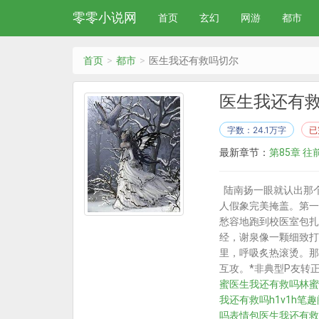
零零小说网
首页
玄幻
网游
都市
首页
都市
医生我还有救吗切尔
医生我还有
字数：24.1万字
已
最新章节：
第85章 
陆南扬一眼就认出那个
人假象完美掩盖。第一
愁容地跑到校医室包扎
经，谢泉像一颗细致打
里，呼吸炙热滚烫。那
互攻。*非典型P友转
蜜医生我还有救吗
林蜜
我还有救吗h1ⅴ1h笔趣
吗表情包
医生我还有救