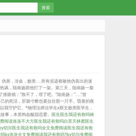
搜索
伪善，冷血，败类……所有劣迹都被他伪装出的迷
热讽，陆南扬跟他打了一架。第三天，陆南扬一脸
眼镜：“救不了，埋了吧。”陆南扬：“……”曾
自己的死活，肝肠寸断也要拉住那一只手。昏黄的夜
以我守护它。*物理法师法学生x斯文败类医学生，
赎故事，本质狗血酸甜恋爱。
医生
医生我还有救吗
林
费阅读洛洛不大方
医生我还有救吗白景天林蜜
医生
by切尔
医生我还有救吗全文免费阅读
医生我还有救
吗by洛洛全文免费阅读
我还有救吗?by切尔免费阅