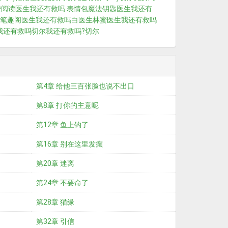
费阅读
医生我还有救吗 表情包
魔法钥匙
医生我还有
笔趣阁
医生我还有救吗白医生林蜜
医生我还有救吗
我还有救吗切尔
我还有救吗?切尔
第4章 给他三百张脸也说不出口
第8章 打你的主意呢
第12章 鱼上钩了
第16章 别在这里发癫
第20章 迷离
第24章 不要命了
第28章 猫缘
第32章 引信