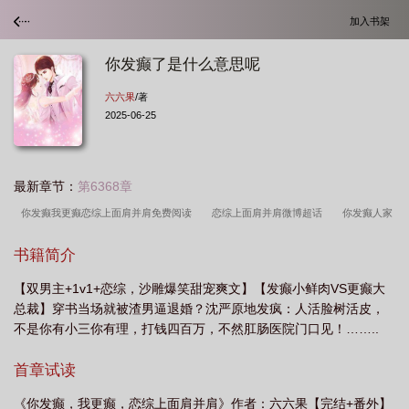
加入书架
你发癫了是什么意思呢
六六果
/著
2025-06-25
最新章节：
第6368章
你发癫我更癫恋综上面肩并肩免费阅读
恋综上面肩并肩微博超话
你发癫人家
问地你答天什么歌
你发癫表情包
你发癫我更癫恋综上面肩并肩
你发癫你发
书籍简介
狂
恋综上面肩并肩免费
恋综上面肩并肩无删减版
你发癫了是什么意思
【双男主+1v1+恋综，沙雕爆笑甜宠爽文】【发癫小鲜肉VS更癫大
呢
恋综上面肩并肩291
恋综上面肩并肩免费阅读无弹窗
恋综上面肩并肩主
总裁】穿书当场就被渣男逼退婚？沈严原地发疯：人活脸树活皮，
角
你发癫人家问地你答天图片
恋综上面肩并肩 讲什么
你发癫是什么意
不是你有小三你有理，打钱四百万，不然肛肠医院门口见！……..
思
你发癫
恋综上面肩并肩_六六果
恋综上面肩并肩未删减
恋综上面肩
首章试读
并肩 江束结局
恋综上面肩并肩类似
纯净阅读
你发癫人家
你发癫
吗
表情包你发癫
恋综上面肩并肩无广告
你发癫情侣头像
恋综上面肩并
《你发癫，我更癫，恋综上面肩并肩》作者：六六果【完结+番外】