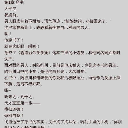
第1章 穿书
大平层。
餐桌前。
男人眼底带着不耐烦，语气薄凉，“解除婚约，小黎回来了。”
沈严靠在椅背上，静静看着坐在自己对面的男人。
呔！
他穿书了！
就在这眨眼一瞬间！
穿成了《霸道影帝夜夜宠》这本书里的小炮灰，和他同名同姓都叫
沈严。
而对面的男人，叫陆行川，目前是他未婚夫，也是这本书的男主。
陆行川口中的小黎，是他的白月光，大名谢黎。
在书中，陆行川和谢黎爱的你死我活极限拉扯，而他作为反派上蹿
下跳，最后不得好死。
嘶~
既来之，则干之。
天才宝宝第一步——
横扫道德！
做回自我！
飞速适应了穿书的事实，沈严掏了掏耳朵，转动手里的手机，“你刚