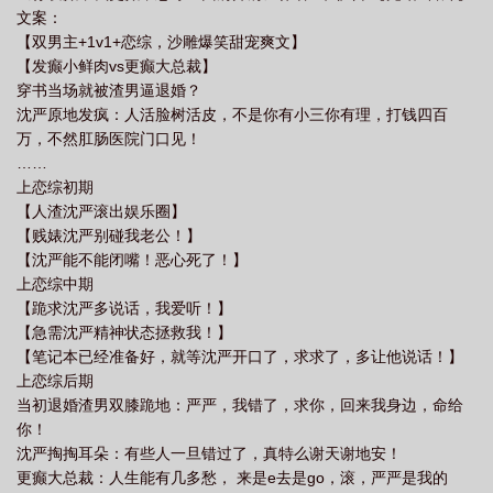
文案：
肩旧版
恋综上面肩并肩完整版
你发癫啊表情包
恋综上面肩并肩 六六
【双男主+1v1+恋综，沙雕爆笑甜宠爽文】
果
你发癫我更癫恋综上面肩并肩无广告
恋综上面肩并肩作者六六果
无删减
【发癫小鲜肉vs更癫大总裁】
无广告
你发癫人家问地你答天gif
我更癫
你发癫了是吧
你发癫了
穿书当场就被渣男逼退婚？
沈严原地发疯：人活脸树活皮，不是你有小三你有理，打钱四百
啊
恋综上面肩并肩+番外
你发癫啊
恋综上面肩并肩
你发癫我更癫恋综
万，不然肛肠医院门口见！
上面肩并肩免费未删减
恋综上面肩并肩TXT
恋综上面肩并肩免费阅读
你发
……
癫我更癫恋综上面肩并肩TXT
恋综上面肩并肩裴珩
恋综上面肩并肩谁是
上恋综初期
【人渣沈严滚出娱乐圈】
受
恋综上面肩并肩名字
你发颠你发狂情侣头像
恋综上面肩并肩免费阅读
【贱婊沈严别碰我老公！】
3Q
你发癫我更癫恋综上面肩并肩全文多少字数
【沈严能不能闭嘴！恶心死了！】
上恋综中期
【跪求沈严多说话，我爱听！】
【急需沈严精神状态拯救我！】
【笔记本已经准备好，就等沈严开口了，求求了，多让他说话！】
上恋综后期
当初退婚渣男双膝跪地：严严，我错了，求你，回来我身边，命给
你！
沈严掏掏耳朵：有些人一旦错过了，真特么谢天谢地安！
更癫大总裁：人生能有几多愁， 来是e去是go，滚，严严是我的