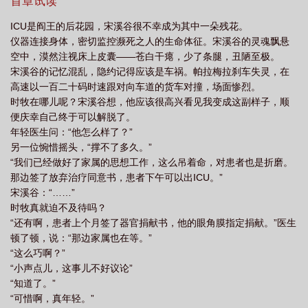
时牧，却从此夜夜被鬼缠身，且好死不死，这色鬼的气息跟时牧有
首章试读
与鱼不同路的含义
山鸟与鱼不同路下一句
山鸟与鱼是什么意思
山鸟与鱼不
九分相似。鬼声幽幽响起：“你不是很爱我吗，为什么要杀我？”宋溪
ICU是阎王的后花园，宋溪谷很不幸成为其中一朵残花。
谷猛睁开眼，急迫呼吸。房间黑沉安静，并无他人，可床铺另一半
同路原句
山鸟与鱼不同路的下一句
莫问彼此长和短
仪器连接身体，密切监控濒死之人的生命体征。宋溪谷的灵魂飘悬
竟有浅浅余温。他冷静不了，因为当时还有一句——“你也来了，”那
空中，漠然注视床上皮囊——苍白干瘪，少了条腿，丑陋至极。
鬼缠吻宋溪谷，缱绻呢喃：“殉情吗？”宋溪谷一直以为时牧不爱自
宋溪谷的记忆混乱，隐约记得应该是车祸。帕拉梅拉刹车失灵，在
己，重生后发现，时牧藏了很多秘密，还压抑着对宋溪谷无法言说
高速以一百二十码时速跟对向车道的货车对撞，场面惨烈。
的占有欲。阴湿男鬼瘾男攻x钓系纯欲美人受对抗路情侣有体型差。
时牧在哪儿呢？宋溪谷想，他应该很高兴看见我变成这副样子，顺
攻190，超大一只。
便庆幸自己终于可以解脱了。
年轻医生问：“他怎么样了？”
另一位惋惜摇头，“撑不了多久。”
“我们已经做好了家属的思想工作，这么吊着命，对患者也是折磨。
那边签了放弃治疗同意书，患者下午可以出ICU。”
宋溪谷：“……”
时牧真就迫不及待吗？
“还有啊，患者上个月签了器官捐献书，他的眼角膜指定捐献。”医生
顿了顿，说：“那边家属也在等。”
“这么巧啊？”
“小声点儿，这事儿不好议论”
“知道了。”
“可惜啊，真年轻。”