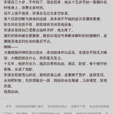
宋溪谷三十岁，不年轻了。现在想来，他从十五岁开始一股脑扑在
时牧身上，浪费太多时间。
说不上值不值得，宋溪谷见过太多空欢喜。
某个仪器切断与身体的连接，原本就不平稳的提示音骤然紧蹙。
医生对此见怪不怪，按部就班关掉其他设备。
宋溪谷觉得自己需要点临终关怀，他太疼了。
腐烂的骨肉被生硬撕裂，眼前出现信号将断未断时的轻微颤抖，皮
囊随灵魂走到生命的最后节点。
嘀嘀——
大脑细胞对神经发出指令，牵动肢体作出反应。宋溪谷手指无力蜷
缩，大概想抓住什么，然而毫无意义。
十五年，他拼尽全力，抛弃自尊和自由。酒店、卧室，每个独守的
夜晚，全成了泡影。
宋溪谷想摘雪山的花，最终跌落山崖，皮囊燃于焚炉，徒留笑话。
永别吧时牧，无所谓最后一面，我祝你余生顺遂，儿孙满堂，皆得
所愿。
祝我自由。
...
半半
绿茶崽崽穿到豪门虐文
别为死对头动心
岭南不下雪
全点治疗的我成
了圣女
错位暧昧
对仁王同学的怦然心动
诡神冢
前男友不许我谈恋爱
真