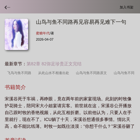
加入书架
山鸟与鱼不同路再见容易再见难下一句
蜜糖年代
/著
2026-04-07
最新章节：
第82章 82弥足珍贵正文完结
飞鸟与鱼不同路
从此山水不相逢出处
山鸟与鱼不同路原文
山鸟与鱼不同
路再见容易再见难下一句
从此山水不相逢.下一句
山鸟与鱼图片
莫问彼此
书籍简介
长和短全文
山鸟与鱼不同路图片
再见容易再见难
夏蝉同冰终难逢
飞鸟
宋溪谷死于车祸，再睁眼，竟在两年前的家宴现场。此刻的时牧像
与鱼原文
从此山水不相逢翻译
相见容易再见难
山鸟与鱼不同路文案
莫
护花骑士，陪同宋大小姐宴请宾客。前世就在这，宋溪谷公开播放
问彼此长和短出处
从此山水不相逢图片
山鸟与鱼不同路的图片
山鸟与鱼终
自己跟时牧的香艳视频，从此互相折磨。以前他认为，只要人在手
究不同路
山鸟与鱼不同路
山鸟与鱼不同路出自哪里
山鸟与鱼不同路歌
里就行，现在不了。ICU躺了十天，宋溪谷想通很多事情。情比天
高，命不能比纸薄。时牧一如既往淡漠：“你想干什么？”宋溪谷砸了
词
山鸟与鱼不同路下一句怎么接
山鸟与鱼最精辟的句子
山鸟与鱼不同路从
电脑，跟他碰杯，真心诚意恭贺：“祝二位儿孙满堂。”宋溪谷想放下
此山水不相逢
山鸟与鱼不同路相见容易再见难
山鸟与鱼by蜜糖年代
山鸟