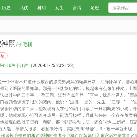
历史
武侠
科幻
女生
言情
足迹
假神嗣
/
长毛橘
完结
 番外10关于江辞
（2026-01-25 20:21:28）
是一个怀着不知道什么东西的漂亮男妈妈的诡异日常～江辞怀孕了。恶心
领到了医院的通知单。那是一张淡黄色的纸，摸起来有点像某种皮，上面
认出其中的三个字——孕三周。江辞有点茫然：“医生，我是个男人。”面
口器颜色像冻了很久的猪肉。他说：“滋滋……是的，先生。”江辞：“……
误诊怀孕的第二天，他发现有人在他的家门口放了一只刚断奶的小狗，外
呢，他就发现小狗可以变成另一副诡异模样，且能从任何一个存在角度的
他发现自己肚子里有一颗卵。那个卵还会动，唔，还会叫他……妈妈。江辞
万人迷，单箭头很多，看起来冷情，实则充满“母爱”。3：攻一早就出现
 作者长毛橘
神嗣和咒渊
神嗣 作者长毛橘百度
替嫡姐入东宫后
神嗣异兽迷