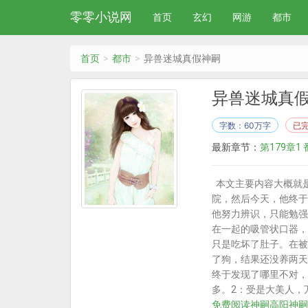
零零小说网
首页
玄幻
网游
都市
首页
都市
异兽迷城真假神嗣
异兽迷城真
字数：60万字
已
最新章节：
第179章1
本文主要内容大概就
院，然后今天，他终于
他努力辨识，只能勉强
在一起的吸管状口器，
只是吃坏了肚子。在被
了狗，结果还没养两天
终于发现了哪里不对，
多。2：受是大美人，
免费阅读
神嗣高阳
神嗣