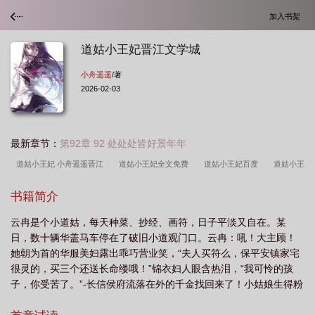
加入书架
道姑小王妃晋江文学城
小舟遥遥
/著
2026-02-03
最新章节：
第92章 92 处处处皆好景年年
道姑小王妃 小舟遥遥晋江
道姑小王妃全文免费
道姑小王妃百度
道姑小王
妃 小舟遥遥好看吗
道姑小王妃小舟遥遥番外
道姑小王妃 小舟遥遥txt
道姑
书籍简介
小王妃txt小舟遥遥
道姑小王妃小舟遥遥TXT
道姑小王妃正版
道姑王妃免费
云冉是个小道姑，每天种菜、抄经、画符，日子平淡又自在。某
阅读
道姑小王妃txt百度番外
道姑小王妃txt附带番外
道姑小王妃小舟遥
日，数十辆华盖马车停在了破旧小道观门口。云冉：吼！大主顾！
遥
道姑小王妃小舟遥遥百度
道姑小王妃最新章节
道姑小王妃 小舟遥遥免
她朝为首的华服美妇露出乖巧营业笑，“夫人买符么，保平安镇家宅
费阅读
道姑小王妃番外百度
道姑小王妃全文免费阅读
道姑小王妃全文免费
很灵的，买三个还送长命缕哦！”锦衣妇人眼含热泪，“我可怜的孩
子，你受苦了。”-长信侯府流落在外的千金找回来了！小姑娘生得粉
阅读txt
道姑小王妃云冉司马璟
道姑小王妃 小舟遥遥 笔趣阁
道姑小王妃笔
雕玉琢，小嘴又甜，是侯府上下的心肝宠儿。宫宴上还入了太后的
趣阁免费阅读
道姑王妃
道姑小王妃全文免费阅读无弹窗
道姑小王妃番外