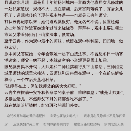
且说这水月观，原是几十年前扬州城内一富商为他寡居女儿修建的
眯：“难道伺候得不好？”“你当我傻啊，连着三天都是你！”**裴琏自
一处私家道观，规模不大，胜在清幽。后来富商落魄了，寡居女儿
小立志，要当个流芳百世的圣德明君。读书学艺，接物待人，人生
死了，道观就传给了现任观主静岳——也就是云冉的师父。
每一步都有严格规划。娶妻也是，不求貌美，只求贤良。大婚当
打从云冉记事以来，她们道观就很穷。毫无名气不说，位置还偏，
夜，看着盖头下那美眸明亮，一团天真喊他“哥哥”的小姑娘，裴琏拧
这些年除了附近百姓逢年过节来烧烧香，拜拜神，观中主要进项全
眉——好怪。再看一眼。*「她是他人生最大的变数，也是他最灿烂
靠师父带着师姐们下山接法事，做道场。
的心动。」#双c，先婚后爱小甜饼————————
至于云冉，作为观中最小的师妹，就留在观中种种菜、扫扫地，做
些杂活。
原本师父答应她，今年会带她一起下山接法事。不曾想冬日一场寒
潮袭来，师父一病不起，本就贫穷的小道观更是雪上加霜。
眼见就要揭不开锅，大师姐和二师姐揣着行头下山接活，三师姐去
城里师姑的观里求接济，四师姐和云冉留在观中，一个在前头解签
算命，一个在后头垦地种菜。
“祖师爷在上，保佑我师父的病快快好吧。”
云冉坐在摆满平安符和长命缕的桌子前，垂眸叹息：“或是让师姐们
多接些活儿，不然师父下月的药都要吃不起了。”
就在她暗暗祈祷时，红漆斑驳的观门外突...
论咒术师与运动番的适配性
直男也要做夫郎么？
玩家是心灵导师才不是第四天
灾!
反派夫妇作死日常
打网球的芥川同学
绝交后还能结婚吗
病弱老实人夫