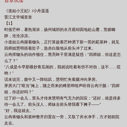
眼，想聘她当儿媳，许给景王。景王，那个命犯天煞、连克三任未
首章试读
txt百度
道姑小王妃TXT番外
道姑小王妃小舟正版
道姑小王妃全集
道姑
婚妻的活阎王？长信侯夫人双眼一翻，撅了过去。-听闻母后又订下
《道姑小王妃》/小舟遥遥
一门婚事，司马璟是拒绝的。没想到那侯府小千金竟活着嫁了过
小王妃txt
道姑小王妃无防盗
道姑小王妃晋江文学城
道姑小王妃讲的什
晋江文学城首发
来？新婚当晚，司马璟推门进屋，然后被符纸糊了一脸。一只小手
么
道姑小王妃资源
道姑小王妃无防盗番外免费阅读
道姑小王妃by小舟遥
【1】
摸上他的脸，那小姑娘眼眸清亮，笑得狗腿又尴尬，“对不住，忘关
时值芒种，暑热渐浓，扬州城郊的水月观却因地处山麓，荒僻幽
遥
道姑小王妃番外txt
道姑小王妃云冉司马璟番外
道姑小王妃附带番
窗，风太大，我给您揭开……”司马璟，“……？”-司马璟觉得这个世
静，沧沧凉凉。
道烂透了，他的小王妃却告诉他这世间很美好。从此，春花秋月夏
外
道姑小王妃晋江
道姑小王妃无弹窗 顶点
道姑小王妃番外
道姑小王
小道姑云冉握着锄头，正打算趁着芒种洒下新一茬的菘菜种，就见
蝉冬雪，有她与他共赏。-①业务不太精的社牛小道姑X阴暗爬行的
妃txt 百度
道姑小王妃19正版
道姑小王妃 小舟遥遥
道姑小王妃小舟遥遥
四师姐慧明捂着肚子，急赤白脸地从前头冲了过来。
厌世阴湿男②团宠丨治愈丨日常丨养生丨美食，甜甜甜，双c封面画
云冉挥锄头的动作顿住，黑亮眸子里满是疑惑：“四师姐，你这是怎
txt
道姑小王妃TXT
道姑小王妃在线阅读
道姑王妃在线阅读
道姑小王妃
师：十里长欢瑞斯——————完结文《娇养太子妃》，感兴趣的
么了？”
宝子专栏可看——四岁那年，明婳见到小太子的第一眼，就记住这
好看吗
道姑小王妃全文阅读
道姑小王妃笔趣阁
道姑小王妃书包网
道姑
“八成是今早那碟炒青瓜闹的，我就说吃着有些不对劲，这不……哎
个仙童般漂亮的小哥哥。及笄那年，她被钦定为太子妃。明婳满怀
小王妃 小舟遥遥番外
道姑小王妃百度txt
道姑小王妃唐时锦免费阅读
道姑
哟！”
期待嫁入东宫，哪知妾心如明月，郎心如沟渠。太子只看重她父兄
小王妃云苒
话未说完，腹中又一阵咕叽，慧明忙夹着腿冲向茅房。
道姑小王妃免费阅读
道姑王妃笔趣阁
道姑小王妃 小舟
道
的兵权，对她毫无半分爱意。明婳决定和离，换个新男人，圆了她
茅房大门“哐当”掩上，随之而来的稀里哗啦声听得云冉汗颜：“四师
的姻缘梦。看着桌前的和离书，太子裴琏提起朱笔，画了个圈。明
姑小王妃19章免费阅读
道姑小王妃完整无删减版
道姑小王妃资源链接
道
姐，你还好吗？”
婳：“你什么意思？”裴琏：“错别字。”明婳：“？？？我现在是要跟你
姑小王妃附带番外百度
道姑小王妃番外TXT
道姑小王妃小舟遥遥免费阅读全
过了好一会儿，里头才传来慧明有气无力的回应：“还好，就是得多
和离！你严肃点！”裴琏掀眸，盯着满脑子情爱的太子妃，皱起了
文
待一会儿了。前头没人，师妹去前头替我看下摊子——”
眉。**一番商议后，俩人各退一步，不和离，裴琏替她物色男人。第
“好，我这就去。”
一夜，明婳怀着忐忑的心翻牌子：清秀书生。第二夜，明婳顶着黑
云冉将锄头和菜种整齐归置在一旁，又取了井水净手，方才朝前院
眼圈再翻牌子：江湖侠客。第三夜，明婳颤抖着手，不死心再翻：
走去。
酒肆花魁。夜里红罗帐中，明婳哭唧唧：“不要了！”身侧男人黑眸轻