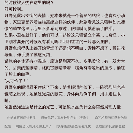
的时候被人扔在这里的吗？
好可怜啊。
月野兔露出怜悯的表情，她本来就是一个善良的姑娘，也喜欢小动
物，家里更是养着猫猫露娜这样的伙伴，此刻看见这只猫咪如此凄
惨的躺在这里，心里不禁感到难过，眼眶瞬间就蓄满了眼泪。
如果小卫在就好了，他们可以一起给这只猫猫立个墓……奇怪，小
卫刚才离开的时候没有看到吗？明明红红的一片那么显眼。
月野兔想得头上都开始冒烟了还是想不明白，索性不想了，蹲进花
坛里，伸手摸了摸这只猫。
猫咪的身体还有些温热，应该是刚死不久。皮毛柔软，有一双大大
的、甜美的蓝眼睛，此刻它眼睛睁着，嘴角有着溢出的血液，染红
了脸上的白毛。
“太可怜了！”
月野兔的眼泪忍不住落了下来，随着眼泪的落下，一阵强烈的光芒
也随之出现，她被这光晃的眼花，身体向后倒了倒，用手遮住眼
睛。
她当然知道这是什么的光芒，可是银水晶为什么会突然展现力量...
在灵异直播间讲科学
恐怖你好，我被神明杀过（无限）
论咒术师与运动番的适
配性
殉情当天白月光爬上岸了
[快穿]拯救那些名著炮灰
变成病娇反派的金丝