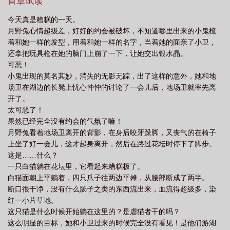
胆小毫无警惕心，长着一颗恋爱脑还不幸眼瞎但后来：兔兔果然是
首章试读
阁
五条猫猫和他的水手兔子 木头桩子
最强的！以及……恋爱脑明明是优点。当拳拳到肉的数值美遇到招
今天真是糟糕的一天。
式华丽的机制怪双方都觉得对方很离谱以及……奇迹会发生小兔脱
月野兔心情超级差，好好的约会被破坏，不知道哪里出来的小鬼梳
离了糟糕的未来猫咪得到了全新的过去他们一起追逐新的星辰大海
着和她一样的发型，用着和她一样的名字，当着她的面亲了小卫，
站在高耸入云的世界树之上5T5很难想象这居然是棵缺乏营养的树苗
还拿把玩具枪在她的脑门上崩了一下，让她交出银水晶。
咒术师？不！他是猎人！什么是只为了满足自己战斗欲望的变态？
可恶！
西索了解一下！当手指遇到怀孕石某个体育生看着自己无性繁殖出
小鬼出现的莫名其妙，消失的无影无踪，出了这样的意外，她和地
来的四手怪人“什么？？我生宿傩！！”嚣张强大的天空之瞳X爱哭勇
场卫在湖边的长凳上忧心忡忡的讨论了一会儿后，地场卫就率先离
敢的温柔月亮也是猫猫兔兔的异界旅行食用提示：高亮提示，OOC
开了。
预警，OOC致歉1.本文是XP之作，没有逻辑全是情感，一切为了恋
太可恶了！
爱服务，男神和女神都吃点儿好的吧。2.前期美战片场，拆地月官
果然已经完全没有约会的气氛了嘛！
配，美战培养感情，但不谈恋爱，295很有道德的。原版粉毛兔会消
月野兔看着地场卫离开的背影，在身后咬牙跺脚，又丧气的在椅子
失，后期会有自己的小孩，悟的发色和眼睛+兔的祖传发型和祖传脸
上坐了好一会儿，这才起身离开，然后在路过花坛时停下了脚步。
蛋3.在咒谈恋爱贴贴，295重生175，记忆不消失，年下身年上的
这是……什么？
心，基本会全员存活，尽量阳间，但后期真的被iivv创死，所以中途
一只白猫躺在花坛里，它看起来糟糕极了。
可能说话不好听，不保证对其他人没有主观和偏见，最喜欢悟以悟
白猫面朝上平躺着，四只爪子往两边平摊，从腰部断成了两半。
为中心，OOC属于我和iivv4.后期会综猎人，让他们去玩一下新世
断口很干净，没有什么肠子之类的东西流出来，血流得超级多，染
界，同时也要给猫猫开个挂（虽然他已经很强了），猎人部分不涉
红一小片草地。
及原剧情，没看过也可以食用哦。
这只猫是什么时候开始躺在这里的？是虐猫者干的吗？
这么明显的目标，她和小卫过来的时候完全没有看见！是他们游湖