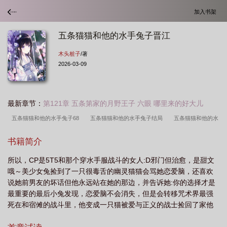
加入书架
五条猫猫和他的水手兔子晋江
木头桩子
/著
2026-03-09
最新章节：
第121章 五条第家的月野王子 六眼 哪里来的好大儿
五条猫猫和他的水手兔子68
五条猫猫和他的水手兔子结局
五条猫猫和他的水
手兔子番外篇txt
五条猫猫和他的水手兔子免费
五条猫猫和他的水手兔子
书籍简介
TXT
五条猫猫和他的水手兔子免费阅
五条猫猫和他的水手兔子(木头桩
所以，CP是5T5和那个穿水手服战斗的女人:D邪门但治愈，是甜文
子)
五条猫猫和他的水手兔子晋江
五条猫猫和他的水手兔子 木头桩子 笔趣
哦～美少女兔捡到了一只很毒舌的幽灵猫猫会骂她恋爱脑，还喜欢
阁
五条猫猫和他的水手兔子番外百度
五条猫猫和他的水手兔子免费阅读
五
说她前男友的坏话但他永远站在她的那边，并告诉她:你的选择才是
条猫猫和他的水手兔子 木头桩子 免费
五条猫猫和他的水手兔子作者木头桩
最重要的最后小兔发现，恋爱脑不会消失，但是会转移咒术界最强
死在和宿傩的战斗里，他变成一只猫被爱与正义的战士捡回了家他
子
五条猫表情包
五条猫猫和他的水手兔子百度
五条猫猫和他的水手兔子番
对这位战士的最初印象：身体素质极差，战斗技巧蹩脚，性格幼稚
外
五条猫是啥
五条猫猫和他的水手兔子txt
五条猫猫和他的水手兔子笔趣