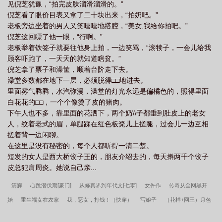
见倪芝犹豫，“拍完皮肤溜滑溜滑的。”
倪芝看了眼价目表又拿了二十块出来，“拍奶吧。”
老板旁边坐着的男人又笑嘻嘻地搭腔，“美女,我给你拍吧。”
倪芝这回瞟了他一眼，“行啊。”
老板举着铁签子就要往他身上拍，一边笑骂，“滚犊子，一会儿给我
顾客吓跑了，一天天的就知道瞎贫。”
倪芝拿了票子和澡筐，顺着台阶走下去。
澡堂多数都在地下一层，必须脱得□□地进去。
里面雾气腾腾，水汽弥漫，澡堂的灯光永远是偏橘色的，照得里面
白花花的□□，一个个像烫了皮的猪肉。
下午人也不多，靠里面的花洒下，两个奶\\子都垂到肚皮上的老女
人，纹着老式的眉，单腿踩在红色板凳儿上搓腿，过会儿一边互相
搓着背一边闲聊。
在这里是没有秘密的，每个人都听得一清二楚。
短发的女人是西大桥饺子王的，朋友介绍去的，每天擀两千个饺子
皮总犯肩周炎。她说自己亲...
清辉
心跳潜伏期[豪门]
从修真界到年代文[七零]
女仵作
传奇从全网黑开
始
重生福女在农家
我，恶女，打钱！（快穿）
写娘子
（花样+网王）月色
清浅
假千金归位之后
致双面派的小告白
让我尝尝
你老婆真棒gl
绘星