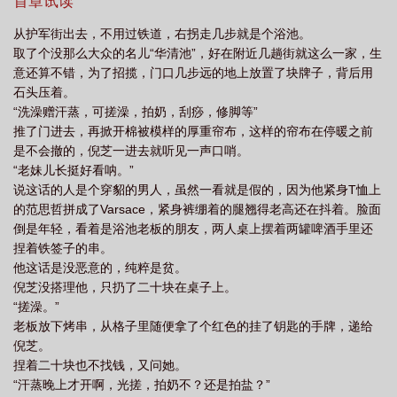
叫了。”“不是，”陈烟桥勾着她发梢，慢条斯理地调笑她，“再叫一声
首章试读
txt
病树与烂柯人TXT免费
罢。”4-生离、死别、悲欢、彳亍、怨憎、疾苦、朝暮、人间。-全文
从护军街出去，不用过铁道，右拐走几步就是个浴池。
订阅11块，支持正版哟~【扫雷】慢热、现实向、洁党慎男主跛脚、
取了个没那么大众的名儿“华清池”，好在附近几趟街就这么一家，生
右手废玻璃渣HE【完结文】《渡鸭之宴》《咸楼与失》《火车在春
意还算不错，为了招揽，门口几步远的地上放置了块牌子，背后用
天里停了一个小时》已出版+欢迎包养作者~【其他】“时间分两类，
石头压着。
你在的时候和你不在的时候。”——冯唐【新文连载中】《鑫哥二手
“洗澡赠汗蒸，可搓澡，拍奶，刮痧，修脚等”
手机专卖》大世界批发城里。他染着奶奶灰的头发，耳侧夹着廉价
推了门进去，再掀开棉被模样的厚重帘布，这样的帘布在停暖之前
烟，穿着连帽卫衣，拉链只拉一半。里面是大金链子和拉链边缘的
是不会撤的，倪芝一进去就听见一声口哨。
几根腹毛。头顶是摇摇欲坠的招牌。杀马特.非主流.没文化.鑫哥。
“老妹儿长挺好看呐。”
说这话的人是个穿貂的男人，虽然一看就是假的，因为他紧身T恤上
的范思哲拼成了Varsace，紧身裤绷着的腿翘得老高还在抖着。脸面
倒是年轻，看着是浴池老板的朋友，两人桌上摆着两罐啤酒手里还
捏着铁签子的串。
他这话是没恶意的，纯粹是贫。
倪芝没搭理他，只扔了二十块在桌子上。
“搓澡。”
老板放下烤串，从格子里随便拿了个红色的挂了钥匙的手牌，递给
倪芝。
捏着二十块也不找钱，又问她。
“汗蒸晚上才开啊，光搓，拍奶不？还是拍盐？”