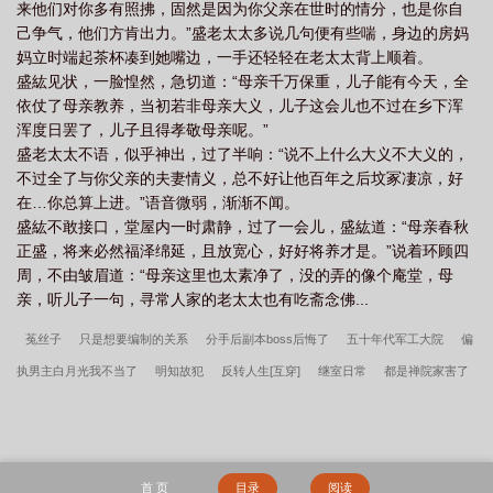
来他们对你多有照拂，固然是因为你父亲在世时的情分，也是你自
己争气，他们方肯出力。”盛老太太多说几句便有些喘，身边的房妈
妈立时端起茶杯凑到她嘴边，一手还轻轻在老太太背上顺着。
盛紘见状，一脸惶然，急切道：“母亲千万保重，儿子能有今天，全
依仗了母亲教养，当初若非母亲大义，儿子这会儿也不过在乡下浑
浑度日罢了，儿子且得孝敬母亲呢。”
盛老太太不语，似乎神出，过了半响：“说不上什么大义不大义的，
不过全了与你父亲的夫妻情义，总不好让他百年之后坟冢凄凉，好
在…你总算上进。”语音微弱，渐渐不闻。
盛紘不敢接口，堂屋内一时肃静，过了一会儿，盛紘道：“母亲春秋
正盛，将来必然福泽绵延，且放宽心，好好将养才是。”说着环顾四
周，不由皱眉道：“母亲这里也太素净了，没的弄的像个庵堂，母
亲，听儿子一句，寻常人家的老太太也有吃斋念佛...
菟丝子
只是想要编制的关系
分手后副本boss后悔了
五十年代军工大院
偏
执男主白月光我不当了
明知故犯
反转人生[互穿]
继室日常
都是禅院家害了
你
夺她|强取豪夺
不要和阴暗批网恋
整治阴郁受的正确方法
所有人都知道
我是好男人[快穿]
救赎文女配只走he剧本
孤寡多年喜提一子
盛夏吻痕
从
npc到五星卡[原神]
小中医吃瓜日常[九零]
“坏”女人不可以是白月光万人迷吗
跨
首 页
目录
阅读