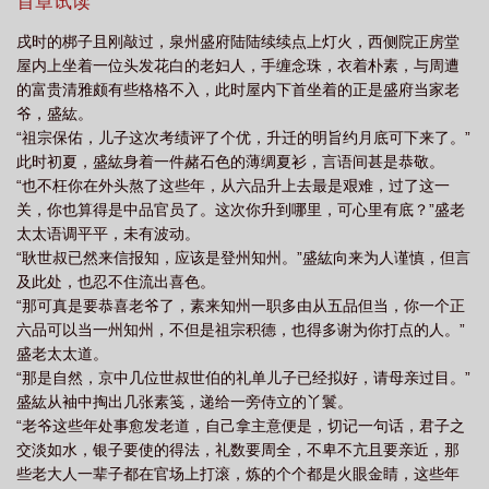
吧，我其实是有微博的，不过以前是用来看八卦的，根本不打算让
首章试读
红瘦电视剧完整版
知否知否应是绿肥红瘦全集
知否知否应是绿肥红瘦演员
大家只奥的，免得让大家发现某关是个趣味如此低下的银。应编编
戌时的梆子且刚敲过，泉州盛府陆陆续续点上灯火，西侧院正房堂
要求，现在公开，是渣浪上的‘关心则乱zszy’，大家包涵。/B
表
知否知否应是绿肥红瘦高清版
知否知否应是绿肥红瘦各集简介
知否知否
屋内上坐着一位头发花白的老妇人，手缠念珠，衣着朴素，与周遭
应是绿肥红瘦百科
知否知否应是绿肥红瘦的红是什么花
知否知否应是绿肥红瘦
的富贵清雅颇有些格格不入，此时屋内下首坐着的正是盛府当家老
爷，盛紘。
顾廷烨
知否知否应是绿肥红瘦电视剧
知否知否应是绿肥红瘦诗词
知否?知
“祖宗保佑，儿子这次考绩评了个优，升迁的明旨约月底可下来了。”
否?应是绿肥红瘦电视剧
知否知否应是绿肥红瘦的意思
知否知否应是绿肥红瘦
此时初夏，盛紘身着一件赭石色的薄绸夏衫，言语间甚是恭敬。
是哪个朝代
知否知否应是绿肥红瘦全集免费观看
知否知否应是绿肥红瘦 电视
“也不枉你在外头熬了这些年，从六品升上去最是艰难，过了这一
关，你也算得是中品官员了。这次你升到哪里，可心里有底？”盛老
剧
知否知否应是绿肥红瘦电视剧免费观看
知否知否应是绿肥红瘦诗词原
太太语调平平，未有波动。
文
知否知否应是绿肥红瘦剧情介绍
知否知否应是绿肥红瘦百度
知否知否应
“耿世叔已然来信报知，应该是登州知州。”盛紘向来为人谨慎，但言
是绿肥红瘦什么意思
知否知否应是绿肥红瘦百度百科
知否知否应是绿肥红瘦电
及此处，也忍不住流出喜色。
视剧全集
“那可真是要恭喜老爷了，素来知州一职多由从五品但当，你一个正
知否?知否?应是绿肥红瘦
知否知否应是绿肥红瘦免费观看全集完整
六品可以当一州知州，不但是祖宗积德，也得多谢为你打点的人。”
版
知否知否应是绿肥红瘦歌词
知否知否应是绿肥红瘦TXT
知否知否应是绿
盛老太太道。
肥红瘦是什么意思
知否知否应是绿肥红瘦全诗
知否知否应是绿肥红瘦是哪首
“那是自然，京中几位世叔世伯的礼单儿子已经拟好，请母亲过目。”
诗
知否知否应是绿肥红瘦电视剧免费观看高清
知否知否应是绿肥红瘦是谁的
盛紘从袖中掏出几张素笺，递给一旁侍立的丫鬟。
“老爷这些年处事愈发老道，自己拿主意便是，切记一句话，君子之
诗
知否知否应是绿肥红瘦免费观看全集电视剧
知否知否应是绿肥红瘦电视剧免
交淡如水，银子要使的得法，礼数要周全，不卑不亢且要亲近，那
费观看完整版
些老大人一辈子都在官场上打滚，炼的个个都是火眼金睛，这些年