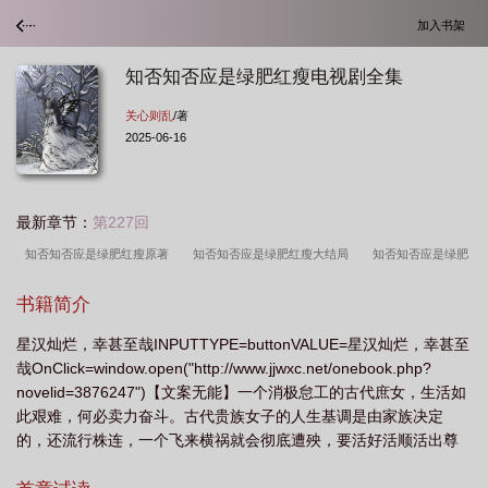
加入书架
知否知否应是绿肥红瘦电视剧全集
关心则乱
/著
2025-06-16
最新章节：
第227回
知否知否应是绿肥红瘦原著
知否知否应是绿肥红瘦大结局
知否知否应是绿肥
红瘦在线观看免费完整版
知否知否应是绿肥红瘦在线播放
知否知否应是绿肥红
书籍简介
瘦墨兰私会第几集
知否知否应是绿肥红瘦古诗
知否知否应是绿肥红瘦在线观
星汉灿烂，幸甚至哉INPUTTYPE=buttonVALUE=星汉灿烂，幸甚至
看
知否知否应是绿肥红瘦歌曲
知否知否应是绿肥红瘦词李清照
知否知否应
哉OnClick=window.open("http://www.jjwxc.net/onebook.php?
是绿肥红瘦诗句
知否知否应是绿肥红瘦演员
知否知否应是绿肥红瘦在线播放全
novelid=3876247")【文案无能】一个消极怠工的古代庶女，生活如
集免费
知否知否应是绿肥红瘦主题曲
知否知否应是绿肥红瘦全集免费
知否
此艰难，何必卖力奋斗。古代贵族女子的人生基调是由家族决定
的，还流行株连，一个飞来横祸就会彻底遭殃，要活好活顺活出尊
知否应是绿肥红瘦
知否知否应是绿肥红瘦免费观看全集电视剧高清
知否?知
严，明兰表示，鸭梨很大。古代太危险了，咱们还是睡死算了。B好
否?应是绿肥红瘦免费观看
知否知否应是绿肥红瘦免费阅读
知否知否应是绿肥