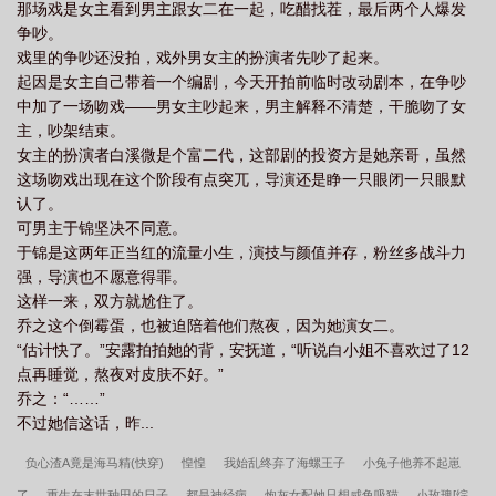
那场戏是女主看到男主跟女二在一起，吃醋找茬，最后两个人爆发
争吵。
戏里的争吵还没拍，戏外男女主的扮演者先吵了起来。
起因是女主自己带着一个编剧，今天开拍前临时改动剧本，在争吵
中加了一场吻戏——男女主吵起来，男主解释不清楚，干脆吻了女
主，吵架结束。
女主的扮演者白溪微是个富二代，这部剧的投资方是她亲哥，虽然
这场吻戏出现在这个阶段有点突兀，导演还是睁一只眼闭一只眼默
认了。
可男主于锦坚决不同意。
于锦是这两年正当红的流量小生，演技与颜值并存，粉丝多战斗力
强，导演也不愿意得罪。
这样一来，双方就尬住了。
乔之这个倒霉蛋，也被迫陪着他们熬夜，因为她演女二。
“估计快了。”安露拍拍她的背，安抚道，“听说白小姐不喜欢过了12
点再睡觉，熬夜对皮肤不好。”
乔之：“……”
不过她信这话，昨...
负心渣A竟是海马精(快穿)
惶惶
我始乱终弃了海螺王子
小兔子他养不起崽
了
重生在末世种田的日子
都是神经病
炮灰女配她只想咸鱼吸猫
小玫瑰[综