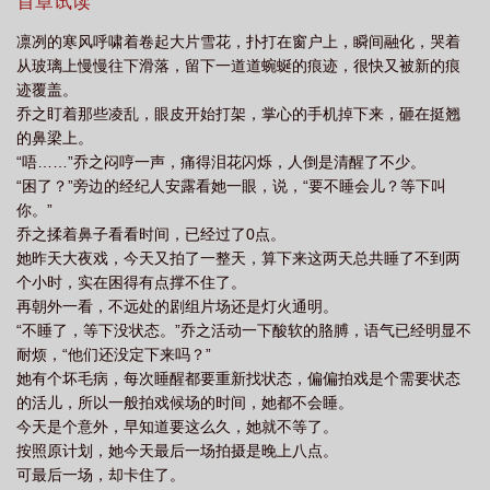
乔之爬山，他会提前备好运动鞋。有人欺负乔之，老干部突然变身
首章试读
暴力狂。……网友萌得心肝乱颤，两人的CP大爆。乔之游山玩水，
凛冽的寒风呼啸着卷起大片雪花，扑打在窗户上，瞬间融化，哭着
录完综艺回来，发现自己变成香饽饽了，各种资源接踵而至，连某
从玻璃上慢慢往下滑落，留下一道道蜿蜒的痕迹，很快又被新的痕
渣男都跪求复合。乔之冷漠脸：没空，不熟。是赚钱不爽，还是老
迹覆盖。
男人不香？周牧：……只是资历老，谢谢。阅读提示：1、洁党勿入
乔之盯着那些凌乱，眼皮开始打架，掌心的手机掉下来，砸在挺翘
2、女主有前男友3、敢爱敢恨流量小花VS老干部影帝4、背景架
的鼻梁上。
空，所有人物无原型，勿代入现实
“唔……”乔之闷哼一声，痛得泪花闪烁，人倒是清醒了不少。
“困了？”旁边的经纪人安露看她一眼，说，“要不睡会儿？等下叫
你。”
乔之揉着鼻子看看时间，已经过了0点。
她昨天大夜戏，今天又拍了一整天，算下来这两天总共睡了不到两
个小时，实在困得有点撑不住了。
再朝外一看，不远处的剧组片场还是灯火通明。
“不睡了，等下没状态。”乔之活动一下酸软的胳膊，语气已经明显不
耐烦，“他们还没定下来吗？”
她有个坏毛病，每次睡醒都要重新找状态，偏偏拍戏是个需要状态
的活儿，所以一般拍戏候场的时间，她都不会睡。
今天是个意外，早知道要这么久，她就不等了。
按照原计划，她今天最后一场拍摄是晚上八点。
可最后一场，却卡住了。