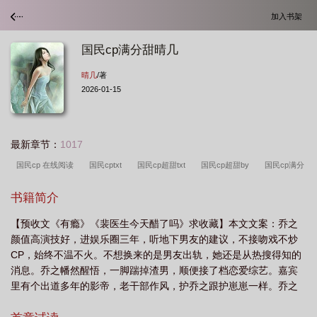
加入书架
国民cp满分甜晴几
晴几
/著
2026-01-15
最新章节：
1017
国民cp 在线阅读
国民cptxt
国民cp超甜txt
国民cp超甜by
国民cp满分
甜晴几
国民cp超甜
国民cp文
国民最甜cp游戏哔哩哔哩
国民
书籍简介
cpgl
国民cp
国民cp[娱乐圈
国民cp今天官宣了
国民cp全文免费阅读
【预收文《有瘾》《裴医生今天醋了吗》求收藏】本文文案：乔之
颜值高演技好，进娱乐圈三年，听地下男友的建议，不接吻戏不炒
CP，始终不温不火。不想换来的是男友出轨，她还是从热搜得知的
消息。乔之幡然醒悟，一脚踹掉渣男，顺便接了档恋爱综艺。嘉宾
里有个出道多年的影帝，老干部作风，护乔之跟护崽崽一样。乔之
挑食，他就自己下厨研究食谱。乔之熬夜，他送来保温杯和热水。