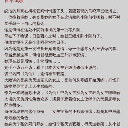
下丹药，摸着傅绾的头说还是小师妹最关心我。傅绾见大师姐得了
首章试读
我中宁蘅什么身份
原著杀我讲的啥故事
原著杀我讲的什么
原著杀我男主到
绝世功法，又羡又妒，使出毒计将功法抢夺。没想到大师姐把功法
皎洁的月亮在树梢云间悄悄露了头，若隐若现的鸟鸣声已经淡去。
本子在她面前一丢，捧着傅绾的脸说小师妹要啥我再去给你抢。某
底是什么身份
原著杀我全本免费阅读
原著杀我TXT附带番外
原著杀我 格
一位挽着轻纱，身姿曼妙的女子在这清幽的小院前徘徊着，时不时
日，她被大师姐按到墙上，低哑磁性的嗓音回响耳畔：“小师妹要什
格党
原著杀我简介
原著杀我 by扶桑知我
原著杀我129章
原著杀我好看
拿手敲一下自己的脑壳。
么我都给了，现在可否收点利息？”傅绾摸着他的平坦胸膛，差点没
这是傅绾在这处小院前徘徊的第一百零八圈。
吗
原著杀我全书百度
原著杀我未删减
原著杀我扶桑知我TXT
原著杀我
晕过去，妈的原著杀我，现在谁能告诉她为啥大师姐是个男的？
早在下了晚课，日垂西方之时，她就已经来到小院前了。
PS【高亮】男主女装，不娘，原因文中解释。★预收《一把剑重生
免费阅读笔趣阁
原著杀我txt
原著杀我 扶桑知我
原著杀我by扶桑知我
傅绾觉得今天是个非同寻常的日子。
后》求收藏，戳专栏可见，文案如下：【正文女主视角】那个被誉
TXT
原著杀我 百度
原著杀我免费阅读
因为这是她第一次准备开始走剧情，做一个恶毒女配应该做的事。
为天下第一剑修的男人，有举世无二的修为与成就，更是斩裂虚空
每当想起这事，傅绾就很想吐血三升以示悲愤。
的救世者。他杀妻证道，果决冰冷，成就无情大道，当一位仙者的
她现在就是后悔，非常后悔……
地位足够高，连这等事也成了浪漫传说。他的妻子成为他故事里的
她千不该万不该，看了那本大女主升级流修仙小说的。
一个名词。我记得他握着我的剑柄，将我送进女人的胸膛，温热的
该书名曰《为仙》，剧情非常套路。
血滚落我的剑身。我是天下第一剑，在成为男人的兵器前，早已有
大致讲的是身为天道宠儿的女主，是如何从零级开始历练，打怪升
此盛名。女人死后，他斩断自己执剑的手以示作对亡妻的悔意，我
级搜罗灵宝走上人生巅峰的。
随他征战天地，饮血无数。我记得女人爱他，也爱他的剑。以前他
作为一本玛丽苏小说，《为仙》中为女主痴为女主狂为女主哐哐砸
不在时，她抱着我，用最上等的白绸擦拭我的剑身，我能看到她温
大墙的优质男性角色众多，满脑子想着给女主使绊子的无脑恶毒女
润无私的眼睛映在我的身体。在男人生辰，她为我戴上为他编制的
配也很多。
平安符，凡人的丝线很快在岁月里磨损，老旧的线头被斩断。我还
而傅绾现在的这个身份——女主宁蘅的小师妹傅绾，就是其中最恶
记得她不断抚摸过我的剑鞘，轻柔的语气诉说男人即将远去的不
毒最蠢的角色。
安，也道出殷切的期盼，她要我保护好他。“你是天下第一剑，你一
她身为宁蘅的同门师妹，嫉恨宁蘅天资聪颖，得天道眷顾，从小就
定可以的，对吗？”她笑眯眯地说，微弯的眼眸明亮，爱意满盈。后