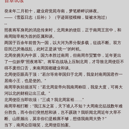
血边控诉：“我就快死了，我这辈子还没娶妻，我想找一个完美的女
首章试读
山赴雪短剧免费观看
春山赴雪宋挽风喜欢谁
春山赴雪在线阅读
春山赴雪
子，她美丽善良，聪慧可亲，不流哈喇，不打喷嚏，身上永远香喷
癸未年二月初十，建业府觉苑寺南，梦笔桥畔识林夜。
喷……”雪荔懂了，烦人精想要的是天上的仙女。雪荔得到主上命
by
春山赴雪全集免费观看
春山赴雪中玉龙为什么被杀
春山赴雪伊人睽睽
——《雪荔日志（后补）》（字迹斑驳模糊，疑被水泡过）
令，无条件满足小公子的所有要求。雪荔想了想，只好拾掇拾掇，
讲的什么
春山赴雪讲的什么
春山赴雪好看吗
春山赴雪全本TXT
春山赴
--
自己演戏上阵。与此同时，她并不知道小公子有另一张嘴脸：邻国
照夜将军身死的消息传来时，北周来的使臣，正于南周王宫中，和
雪TXT百度
春山赴雪伊人睽睽txt
春山赴雪结局
春山赴雪短剧免费完整版观
那杀人如麻的照夜将军。——一路上面对种种刺杀，雪荔尚且得心
南周陆宰相为首的臣属和谈。
应手；烦恼的是雇主娇气，事儿多，她得一一满足。林夜与友人写
看
春山赴雪内容是什么
春山赴雪短剧
春山赴雪宋挽风
春山赴雪
两国于百余年前曾为一国，以大河为界分裂多载，征战不断。双方
信：“她对我真好。我觉得我二人日渐情笃，我必能迎得佳人归。”雪
TXT
春山赴雪伊人睽睽晋江
春山赴雪笔趣阁
春山赴雪短剧简介
春山赴
臣民已厌倦战乱，此时正是谈“统一”的时机。
荔也跟主上传信：“这些都是任务需求。等到了都城，我就摆脱他。”
北周坐拥关内中原，国力本胜过南周，但南周市贸繁华，近年更出
雪番外篇最新章节更新
排雷：（1）古代公路文，朝廷江湖相结合（2）男女主性格都有缺
了一位妖孽“照夜将军”。将军在战场上压制北周，才导致北周使臣不
点，不完美，包括文中所有有姓名的角色。作者热爱写有性格瑕疵
得不废些口舌，来南周国都建业和谈。
的角色，狂爱；（3）更六休一，每周四休息
北周使臣眼高于顶：“若尔等肯举国归于北周，我皇封南周国君作一
居南小王，也是使的。”
南周宰执轻描淡写：“若北周皇帝向我南周称臣，我皇大度，可将大
河以北的财税让出三成。”
北周使臣当即吹须：“三成？我北周富裕……”
南周宰相打断：“我江东之富，天下谁人不知？大周南北征战数年难
分胜负，而今你们突然想和谈，岂不蹊跷？我听闻北周近年大旱不
断、山匪频出，莫非你们是粮廪不够，想借我南周大势？”
当下，南周众臣嗤笑，北周使臣拍案。