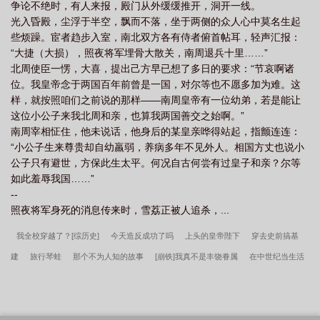
争论不绝时，有人来报，殿门从外缓缓推开，洞开一线。
光入昏殿，尘浮于半空，飘而不落，坐于两侧的众人心中莫名生起
些烦躁。宦者趋步入室，南北双方各有侍者俯首帖耳，轻声汇报：
“大捷（大损），照夜将军埋骨大散关，南周退兵十里……”
北周使臣一愣，大喜，提出己方早已想了多日的要求：“节哀啊诸
位。我皇帝念于两国百年前曾是一国，对尔等也不愿多加为难。这
样，就按照咱们之前说的那样——南周皇帝有一位幼弟，若是能让
这位小公子来我北周和亲，也算我两国善交之始啊。”
南周宰相怔住，他未说话，他身后的某皇亲哗得站起，指颤连连：
“小公子生来尊贵却自幼羸弱，养病多年不见外人。相国方丈也说小
公子只有避世，方保此生太平。何况自古何尝有过皇子和亲？尔等
如此羞辱我国……”
--
照夜将军身死的消息传来时，雪荔正被人追杀，...
我全校穿越了？[综历史]
今天造反成功了吗
上头的皇帝陛下
穿去史前搞基
建
旅行琴蛙
那个不为人知的故事
[崩铁]我真不是丰饶眷属
在中世纪当生活
玩家
打排球有一车幼驯染很合理吧
我五行缺你
娇媚美人嫁给糙汉屠夫后[八
零]
给烫男人一点狗血震撼
病弱兄长模拟器
万人迷沉浸式扮演[快穿]
首席研
究员，但穿回新生
他们对我紧追不舍[快穿]
娇妻来自末世
[足球]天崩开局但没