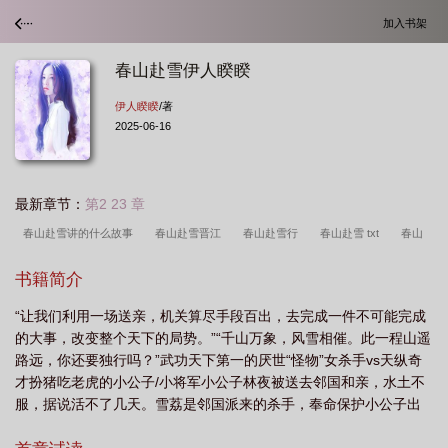
加入书架
春山赴雪伊人睽睽
伊人睽睽
/著
2025-06-16
最新章节：
第2 23 章
春山赴雪讲的什么故事
春山赴雪晋江
春山赴雪行
春山赴雪 txt
春山
赴雪电视剧
春山赴雪伊人睽睽百度
春山赴雪玉龙是好人吗
春山赴雪伊人睽
书籍简介
睽番外
春山赴雪百度
春山赴雪免费完整版
春山赴雪结局是什么
春山赴
“让我们利用一场送亲，机关算尽手段百出，去完成一件不可能完成
雪伊人睽睽笔趣阁
春山赴雪无错版免费阅读
春山赴雪演员表
春山赴雪讲什
的大事，改变整个天下的局势。”“千山万象，风雪相催。此一程山遥
么
春山赴雪完整无错版
春山赴雪短剧全集
春山赴雪番外
春山赴雪txt
路远，你还要独行吗？”武功天下第一的厌世“怪物”女杀手vs天纵奇
百度
春山赴雪无错版
春山赴雪百度TXT
春山赴雪宋挽风是好人吗
春山
才扮猪吃老虎的小公子/小将军小公子林夜被送去邻国和亲，水土不
服，据说活不了几天。雪荔是邻国派来的杀手，奉命保护小公子出
赴雪TXT资源
春山赴雪 伊人睽睽
春山赴雪短剧免费观看全集
春山赴雪
行。小公子一碰就倒，一吹就灭，比美人灯还“美人灯”。小公子边吐
txt
春山赴雪免费观看全集
春山赴雪txt百度资源
春山赴雪伊人睽睽
春