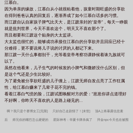
江慕白。
因为单亲的缘故，江慕白从小就很粘着他，孩童时期旺盛的分享欲
在得到爸爸认真的回复后，逐渐养成了如今江慕白话多的习惯。
而江踱自认自家孩子脾气比天大，是江踱亲封的“皇帝”，每天一睁眼
就是批判世界，今天不喜欢这个，明天又不喜欢那个了。
而且都要和江踱这个贴身的大太监讲。
大太监也很忙的，能够成功承接住江慕白的分享欲并且回应已经十
分难得，更不要说将儿子说的讨厌的人都记下来。
那江踱一天什么事都别干，光等着皇帝考察功课静候着诛九族就可
以了。
虽然在他看来，儿子生气的时候发的小脾气和撒娇没什么区别，但
是这个气还是少生比较好。
为了避免被分享欲旺盛的儿子缠上，江踱无师自发点亮了工作狂属
性，给江慕白赚来了几辈子花不完的钱。
看着江慕白气愤的脸，江踱试图唤醒对方的爱：“崽崽你讲点道理好
不好啊，你昨天不喜欢的人是路上碰见的...
啊？我只是个赛博女工[无限]
只好自己走剧情了！[末世]
顶A上将暴露信息素
后
师兄你的嘴巴怎么硬硬的
星际神考：华夏卡牌杀疯了
拜金npc今天也在被围
追堵截
如何标记恶劣纨绔
是他教坏我
嫂嫂，等你和离很久了
前任现任为我