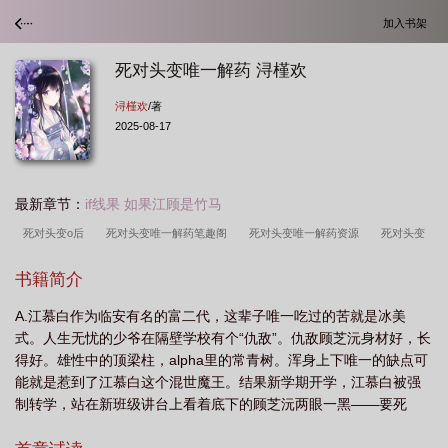
加入书架
死对头变唯一解药 浔槿欢
浔槿欢
/著
2025-08-17
最新章节：
if线果 如果江顾是竹马
死对头变o后
死对头变唯一解药笔趣阁
死对头变唯一解药资源
死对头变
唯一解药免费观看
死对头变唯一解药免费阅读
死对头终于变0了
死对头终
书籍简介
于变成
死对头变唯一解药百度
死对头变唯一解药未删减
死对头变唯一解药
A.江慕白作为临安有名的富二代，这辈子唯一吃过的苦就是冰美
TXT
死对头变唯一解药by浔槿欢
死对头变情人的
死对头变唯一解药
式。人生无忧的少爷在隔壁学校有个“仇敌”。仇敌顾芝沅身材好，长
by
死对头变真爱
死对头变唯一解药在线阅读
死对头变情敌
死对头变
得好。雄性中的顶梁柱，alpha里的常青树。浑身上下唯一的缺点可
唯一解药免费
死对头变唯一解药 浔槿欢
死对头变对象
死对头终于破
能就是惹到了江慕白这个混世魔王。结果新学期开学，江慕白被强
制转学，站在新班级讲台上看着底下的顾芝沅两眼一黑——要死
啊，转学转到死对头班里了！B.顾芝沅进入易感期信息素大爆发，