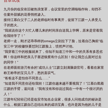
弱小可怜无助的江慕白恰恰在场，成为唯一受害人。性别协会火速
首章试读
将两人拉走，互相看不顺眼的两人喜提99.9%信息素匹配度。在彼此
九月份的临安依旧被热浪笼罩，会议室里的空调嗡嗡作响，却挡不
身边的作用约等于椿药。医生笑意盈盈：你们两个不会突然觉得很
住窗外甜腻的花香悄然渗入。
想亲对方吗∧∧江＆顾：并不会。C.口口声声义正言辞说着并不会的
接待江慕白父子二人的老师临时有事离开，徒留下江踱一人承受儿
两个人在上课铃声打响后躲在没有人的会议室里拥抱接吻。江慕白
子的怒火。
猛猛吸着仇敌身上的信息素，被亲的支支吾吾：顾芝沅……就这一
“我就说你这个大忙人哪儿来的时间亲自送我上学啊，原来是背着我
次……顾芝沅：嗯，少爷说什么就是什么。
给我转学了！”
老师一走，刚才还乖乖样的omega立刻拉下了脸，扯着自己胸前“临
安三中”的校徽快要怼到江踱脸上，愤然声讨他。
“我穿着三中的校服就来了，你知不知道三中和一中的关系有多恶劣
啊！你这样和把亲儿子塞进狼窝有什么区别！你让我怎么面对过去
的同学！”
在老师面前游刃有余的“成功人士”江踱立刻满脑袋官司，看着在家里
称王称帝的宝贝儿子，愁的直叹气。
“爸爸这不是怕你不同意么……”
“知道我不同意你还给我转！江踱你越来越不重视我了！”江慕白戳着
江踱的手臂，逼问道：“我有没有和你说过我在一中有一个很讨厌的
人！”
江踱年纪轻轻已经是临安市知名企业家，很多人问他成功的秘诀是
什么，根据江踱自己总结出来的成功宝典，也许是因为他的儿子是