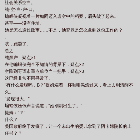
社会关系空白。
纯·空·白·户·口。
蝙蝠侠凝视着一片如同迈入虚空中的档案，眉头皱了起来。
甚至——没有住址。
她是怎么通过政审……不是，她究竟是怎么拿到这份工作的？
.
咳，跑题了。
总之——
纯黑户，疑点×1
在他蝙蝠侠完全不知情的背景下，疑点×2
空降到哥谭市重点单位当一把手，疑点×3
这已经非常不同寻常了。
“有什么发现吗，B？”提姆端着一杯咖啡晃悠过来，看上去刚清醒不
久。
“发现很大。”
蝙蝠侠压低声音说道，“她刚刚出生了。”
提姆：“？”
什么？
美国政府终于发癫了，让一个未出生的婴儿拿到了阿卡姆院长的上
任书？？