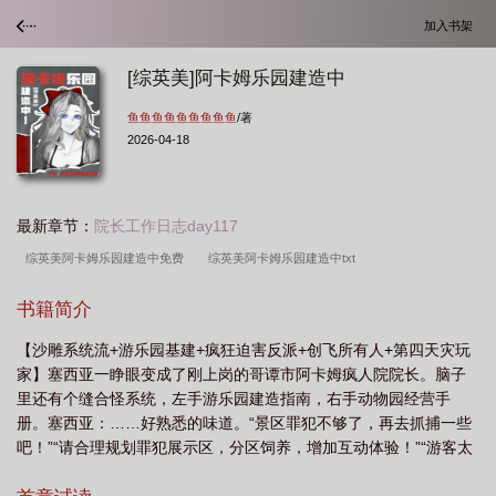
加入书架
[综英美]阿卡姆乐园建造中
鱼鱼鱼鱼鱼鱼鱼鱼鱼
/著
2026-04-18
最新章节：
院长工作日志day117
综英美阿卡姆乐园建造中免费
综英美阿卡姆乐园建造中txt
书籍简介
【沙雕系统流+游乐园基建+疯狂迫害反派+创飞所有人+第四天灾玩
家】塞西亚一睁眼变成了刚上岗的哥谭市阿卡姆疯人院院长。脑子
里还有个缝合怪系统，左手游乐园建造指南，右手动物园经营手
册。塞西亚：……好熟悉的味道。“景区罪犯不够了，再去抓捕一些
吧！”“请合理规划罪犯展示区，分区饲养，增加互动体验！”“游客太
少了，点亮罪犯新装扮吧！相信这套裙子会让杀手鳄焕然一新！”