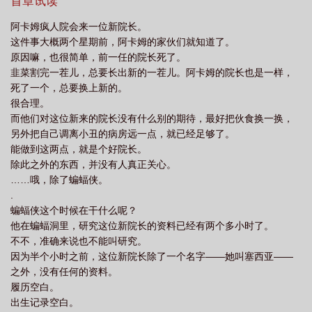
“……”于是，哥谭市民看到阿卡姆立起了一座超高跳楼机。小丑吊在
首章试读
上面三百六十五度托马斯回旋转圈，发出尖锐爆鸣。阿卡姆第一座S
阿卡姆疯人院会来一位新院长。
级娱乐设施，成了！从此，哥谭头条画风突变！《惊！阿卡姆疯人
这件事大概两个星期前，阿卡姆的家伙们就知道了。
院开放参观！》《为什么食物不要钱，水却二十美元一瓶？》《鳄
原因嘛，也很简单，前一任的院长死了。
鱼穿裙子合理吗？》《厕所排队！厕所排队！厕所排队！我们需要
韭菜割完一茬儿，总要长出新的一茬儿。阿卡姆的院长也是一样，
能上的厕所！》《为你细数阿卡姆哪个项目最值得打卡！》而某院
死了一个，总要换上新的。
长则抱着爆米花瘫在沙发心满意足：“阿卡姆主题乐园，让每个人才
很合理。
找到就业方向！”蝙蝠：塞西亚才是阿卡姆头号病人罗宾：院长是哥
而他们对这位新来的院长没有什么别的期待，最好把伙食换一换，
谭最硬核PUA大师（×反派：你不要过来啊！后排食用指南：1.欢乐
另外把自己调离小丑的病房远一点，就已经足够了。
向基建+游戏梗，全文整活，不玩游戏也不影响阅读理解2.熟悉的无
能做到这两点，就是个好院长。
CP3.反派超级不友好
除此之外的东西，并没有人真正关心。
……哦，除了蝙蝠侠。
.
蝙蝠侠这个时候在干什么呢？
他在蝙蝠洞里，研究这位新院长的资料已经有两个多小时了。
不不，准确来说也不能叫研究。
因为半个小时之前，这位新院长除了一个名字——她叫塞西亚——
之外，没有任何的资料。
履历空白。
出生记录空白。