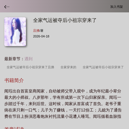
加入书架
全家气运被夺后小祖宗穿来了
且拂
/著
2026-04-18
最新章节：
遇到
全家气运被夺后小祖宗穿来了且拂
全家穿来的
全家气运被夺后小祖宗穿来了
免费阅读
全家气运被夺后小祖宗穿来了阅读
全家气运被夺后小祖宗穿来了by
书籍简介
且拂
全家气运被夺后小祖宗穿来了百度
全家气运被夺后小祖宗穿来了
闻珏出自首富皇商闻家，自幼被师父带入观中，成为年纪最小辈分
txt
全家穿书
就我土著
全家气运被夺后小祖宗穿来了 且拂 笔趣阁
全家
最大的小师叔。八岁那年，学有所成第一次下山归家探亲。闻珏一
气运被夺后小祖宗穿来了 且拂
全家穿越后我躺赢了(基建)
全家气运被夺后小祖
步踏过千年，来到后世。这时候，闻家从首富成了首负。老爷子重
宗穿来了免费阅
病在床只剩一口气；儿子为了赚钱，一天打12份工；儿媳为了通告
费在节目上扮演恶毒炮灰衬托流量小花遭人唾骂。闻珏循着血脉指
引找到老爷子唯一有出息的大孙子，对方头顶霉运压顶、气运被