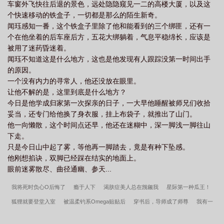
车窗外飞快往后退的景色，远处隐隐窥见一二的高楼大厦，以及这
循着指引找寻，最先遇到的，是转世后的父皇母后给他生的……弟
个快速移动的铁盒子，一切都是那么的陌生新奇。
弟之一？盛老四低头瞧着眼前粉雕玉琢矮墩墩的奶娃娃：你说你是
闻珏感知一番，这个铁盒子里除了他和能看到的三个绑匪，还有一
我的谁？盛小邵指了指对方：弟弟。盛老四：他已经弱到连个崽崽
个在他坐着的后车座后方，五花大绑躺着，气息平稳绵长，应该是
都敢当面嘲讽挑衅了吗？下一刻，只听矮宝宝继续开口：四皇弟，
被用了迷药昏迷着。
父皇、母后、大皇弟、二皇弟、三皇弟在哪儿？最开始的盛老四：
闻珏不知道这是什么地方，这也是他发现有人跟踪没第一时间出手
哦莫，是个脑壳有问题的。后来的盛老四：不能我一个人被喊弟
的原因。
弟，大哥二哥三哥，我来了！我给你们找了个活爹（划掉）哥！颤
一个没有内力的寻常人，他还没放在眼里。
抖吧！哥哥们！
让他不解的是，这里到底是什么地方？
今日是他学成归家第一次探亲的日子，一大早他睡醒被师兄们收拾
妥当，还专门给他换了身衣服，挂上布袋子，就推出了山门。
他一向懒散，这个时间点还早，他还在迷糊中，深一脚浅一脚往山
下走。
只是今日山中起了雾，等他再一脚踏去，竟是有种下坠感。
他刚想掐诀，双脚已经踩在结实的地面上。
眼前迷雾散尽、曲径通幽、参天...
我将死时负心O后悔了
瘾于人下
渴肤症美人总在觊觎我
星际第一种瓜王！
狐狸就要登堂入室
被温柔钓系Omega贴贴后
穿书后，导师成了师尊
我有一
座地下城
主角总想对我强取豪夺[快穿]
疯美omega总想和我生孩子
虽然变成猫