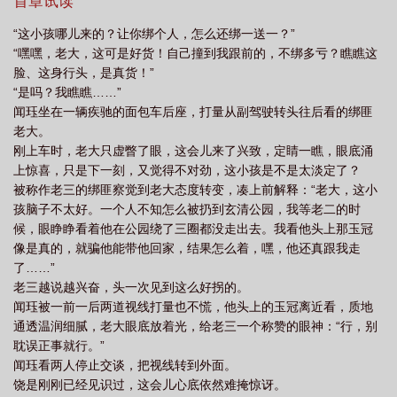
夺，正拄着拐杖开道歉会，下方有人虎视耽耽拿着一瓶什么东西准
首章试读
备往他脸上泼。师侄儿后辈们也各有各的惨法，穷困潦倒、好不凄
“这小孩哪儿来的？让你绑个人，怎么还绑一送一？”
惨……自小锦衣玉食没受过钱的苦的闻珏：？不久后，不少人发
“嘿嘿，老大，这可是好货！自己撞到我跟前的，不绑多亏？瞧瞧这
现，闻家重新从首负变回了首富，早已没落的玄清门一脉门人术法
脸、这身行头，是真货！”
突飞猛进，一日千里，让人望洋兴叹。听说让他们改变这么大的是
“是吗？我瞧瞧……”
他们门中多了一位高手高手高高手的师叔祖。众人：羡慕、嫉妒、
闻珏坐在一辆疾驰的面包车后座，打量从副驾驶转头往后看的绑匪
想见。不久后一次遇险，一堆人被困在阵法里三天三夜，眼瞧着吃
老大。
食都没了，陷入绝望。其中一位师侄儿拿出一枚珍藏的符，故作淡
刚上车时，老大只虚瞥了眼，这会儿来了兴致，定睛一瞧，眼底涌
定：不慌，我摇人。然后这位摇来的竟是他那位传闻中的师叔祖。
上惊喜，只是下一刻，又觉得不对劲，这小孩是不是太淡定了？
万众瞩目中，众人终于等来了这位传闻中的大佬。只见对方开着儿
被称作老三的绑匪察觉到老大态度转变，凑上前解释：“老大，这小
童版电动卡丁车，贼拉炫酷的一个漂移闪现。惊呆的众人齐齐懵逼
孩脑子不太好。一个人不知怎么被扔到玄清公园，我等老二的时
脸：？虽然这位师叔祖出场的确够帅，但……这也挡不住他是个小
候，眼睁睁看着他在公园绕了三圈都没走出去。我看他头上那玉冠
孩的事实啊！！！同类型预收文《僵尸崽崽是末世最强王者》盛邵
像是真的，就骗他能带他回家，结果怎么着，嘿，他还真跟我走
一出生就被封为太子，是大盛朝唯一的皇位继承人。可惜天妒奇
了……”
才、慧极早夭。他的墓地据史书记载堪比皇宫，奇珍异宝无数，足
老三越说越兴奋，头一次见到这么好拐的。
足建了十年，为保这期间尸身不腐，帝后不惜动用皇家禁术。好消
闻珏被一前一后两道视线打量也不慌，他头上的玉冠离近看，质地
息，千年后尸身不腐的小殿下醒了；坏消息，小殿下成了僵尸崽
通透温润细腻，老大眼底放着光，给老三一个称赞的眼神：“行，别
崽。盛小邵循着血脉指引下山，发现沧海桑田、斗转星移，大盛朝
耽误正事就行。”
没了，遍地缺胳膊断腿面目狰狞的丧尸。拥有不死之身/力大无穷/丧
闻珏看两人停止交谈，把视线转到外面。
尸全控/满级道术的盛小邵歪头茫然：？面对全然陌生、秩序混乱的
饶是刚刚已经见识过，这会儿心底依然难掩惊讶。
末世，唯一的好消息是盛小邵发现父皇母后的转世还活着。他继续