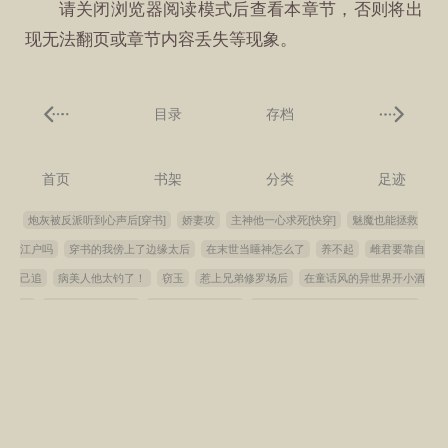
请关闭浏览器阅读模式后查看本章节，否则将出
现无法翻页或章节内容丢失等现象。
目录
存档
首页
书架
分类
足迹
炮灰被反派听到心声后[穿书]
娇妻攻
主神他一心求死[快穿]
魅魔也能拯救
江户吗
穿书的我傍上了边缘太后
在末世当睡神怎么了
养不起
雌君要靠自
己追
病美人他太钓了！
窃玉
惹上兄弟修罗场后
在童话风的异世界开小酒
馆
大佬掉进我修罗场
抄家后的养家日常
白罐之子，但是哥谭市长[综英美]
成为世界一流的网球选手
就算是Beta也要标记你！
被怪物饲养之后[人外]
几分之几ivl[电竞]
提瓦特带崽攻略