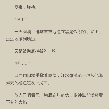
夏夜，蝉鸣。
“砰！”
一声闷响，排球重重地撞在黑尾铁朗的手臂上，
远远地滚到场边。
又是被彻底拦截的一球。
“啊……”
日向翔阳双手撑着膝盖，汗水像溪流一般从他那
鲜亮的橙色短发上淌下。
他大口喘着气，胸膛剧烈起伏，眼神里却燃烧着
不甘的火焰。