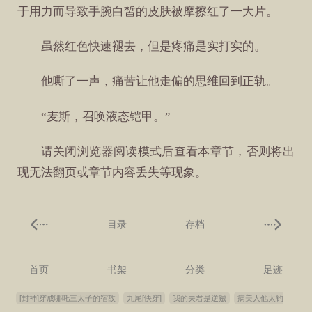
于用力而导致手腕白皙的皮肤被摩擦红了一大片。
虽然红色快速褪去，但是疼痛是实打实的。
他嘶了一声，痛苦让他走偏的思维回到正轨。
“麦斯，召唤液态铠甲。”
请关闭浏览器阅读模式后查看本章节，否则将出
现无法翻页或章节内容丢失等现象。
目录
存档
首页
书架
分类
足迹
[封神]穿成哪吒三太子的宿敌
九尾[快穿]
我的夫君是逆贼
病美人他太钓