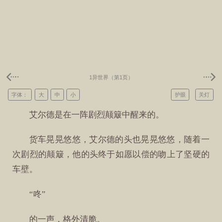
1异世界（第1页）
字体：
大
中
小
护眼
关灯
艾尔德是在一阵剧烈颠簸中醒来的。
货车晃晃悠悠，艾尔德的头也晃晃悠悠，随着一
次剧烈的颠簸，他的头终于如愿以偿的吻上了坚硬的
车壁。
“咚”
的一声，格外清脆。