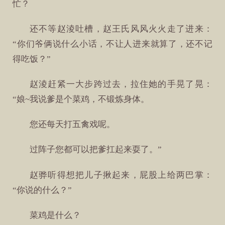
忙？
还不等赵淩吐槽，赵王氏风风火火走了进来：
“你们爷俩说什么小话，不让人进来就算了，还不记
得吃饭？”
赵淩赶紧一大步跨过去，拉住她的手晃了晃：
“娘~我说爹是个菜鸡，不锻炼身体。
您还每天打五禽戏呢。
过阵子您都可以把爹扛起来耍了。”
赵骅听得想把儿子揪起来，屁股上给两巴掌：
“你说的什么？”
菜鸡是什么？