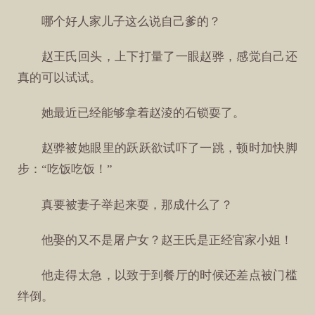
哪个好人家儿子这么说自己爹的？
赵王氏回头，上下打量了一眼赵骅，感觉自己还
真的可以试试。
她最近已经能够拿着赵淩的石锁耍了。
赵骅被她眼里的跃跃欲试吓了一跳，顿时加快脚
步：“吃饭吃饭！”
真要被妻子举起来耍，那成什么了？
他娶的又不是屠户女？赵王氏是正经官家小姐！
他走得太急，以致于到餐厅的时候还差点被门槛
绊倒。