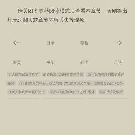
请关闭浏览器阅读模式后查看本章节，否则将出
现无法翻页或章节内容丢失等现象。
目录
存档
首页
书架
分类
足迹
万人嫌替嫁后摆烂了
病娇顶流以为时间暂停了我
我和我的排球都很受欢迎
+番外
你们的白月光很好，我也想要(你们的白月光？嘻，他现在是我的)+番外
病美人和残疾大佬联姻了
漂亮猫猫领到妖妃任务后+番外
炮灰反派觉醒后
对方辩友是我男朋友
给病弱美人饲蛊后他后悔了
[历史]大唐政变生存指南+番
外
订婚对象二次分化以后
被十一个造物缠上后[无限](在造物修罗场选择水仙[无
限])
误把长公主当外室养了+番外
[综漫]五条家主姓伏黑
让暴君怀崽后死遁
了
[综漫]纯爱战神伏黑君
重生成魅魔
夜色亦阑珊
渣A拒绝结婚后后悔了