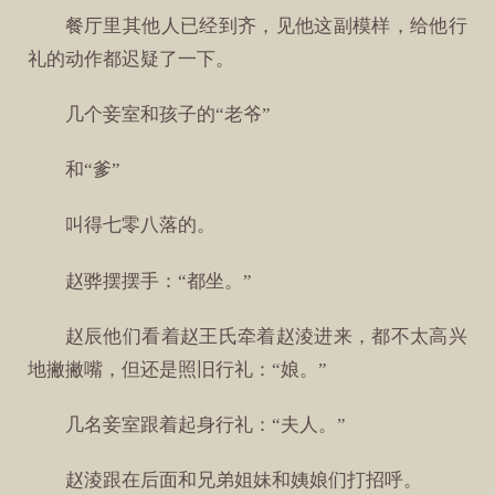
餐厅里其他人已经到齐，见他这副模样，给他行
礼的动作都迟疑了一下。
几个妾室和孩子的“老爷”
和“爹”
叫得七零八落的。
赵骅摆摆手：“都坐。”
赵辰他们看着赵王氏牵着赵淩进来，都不太高兴
地撇撇嘴，但还是照旧行礼：“娘。”
几名妾室跟着起身行礼：“夫人。”
赵淩跟在后面和兄弟姐妹和姨娘们打招呼。