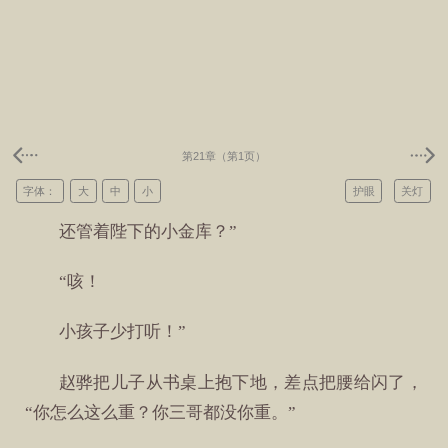
第21章（第1页）
字体：
大
中
小
护眼
关灯
还管着陛下的小金库？”
“咳！
小孩子少打听！”
赵骅把儿子从书桌上抱下地，差点把腰给闪了，
“你怎么这么重？你三哥都没你重。”