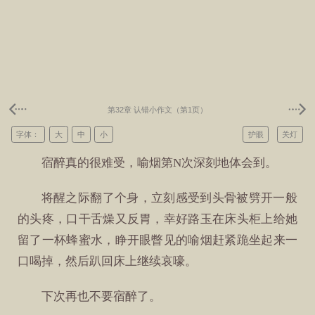
第32章 认错小作文（第1页）
字体：
大
中
小
护眼
关灯
宿醉真的很难受，喻烟第N次深刻地体会到。
将醒之际翻了个身，立刻感受到头骨被劈开一般
的头疼，口干舌燥又反胃，幸好路玉在床头柜上给她
留了一杯蜂蜜水，睁开眼瞥见的喻烟赶紧跪坐起来一
口喝掉，然后趴回床上继续哀嚎。
下次再也不要宿醉了。