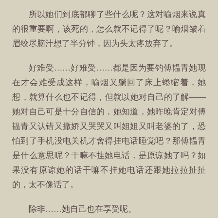
所以她们到底都聊了些什么呢？这对喻烟来说真
的很重要啊，该死的，怎么就不记得了呢？喻烟皱着
眉绞尽脑汁想了半分钟，因为头太疼放弃了。
好难受……好难受……都是因为要钓傅韫青她现
在才会难受成这样，喻烟又躺回了床上蜷缩着，她
想，就算什么也不记得，但就以她对自己的了解——
她对自己可是十分自信的，她知道，她昨晚肯定对傅
韫青又认错又撒娇又哭哭又叫姐姐又叫老婆的了，恐
怕到了手机没电关机才舍得挂电话睡觉吧？那傅韫青
是什么意思呢？干嘛不挂她电话，是原谅她了吗？如
果没有原谅她的话干嘛不挂她电话还跟她拉拉扯扯
的，太不像话了。
除非……她自己也在享受呢。