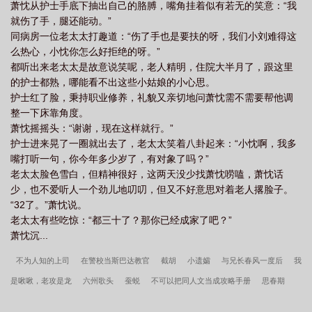
萧忱从护士手底下抽出自己的胳膊，嘴角挂着似有若无的笑意：“我
就伤了手，腿还能动。”
同病房一位老太太打趣道：“伤了手也是要扶的呀，我们小刘难得这
么热心，小忱你怎么好拒绝的呀。”
都听出来老太太是故意说笑呢，老人精明，住院大半月了，跟这里
的护士都熟，哪能看不出这些小姑娘的小心思。
护士红了脸，秉持职业修养，礼貌又亲切地问萧忱需不需要帮他调
整一下床靠角度。
萧忱摇摇头：“谢谢，现在这样就行。”
护士进来晃了一圈就出去了，老太太笑着八卦起来：“小忱啊，我多
嘴打听一句，你今年多少岁了，有对象了吗？”
老太太脸色雪白，但精神很好，这两天没少找萧忱唠嗑，萧忱话
少，也不爱听人一个劲儿地叨叨，但又不好意思对着老人撂脸子。
“32了。”萧忱说。
老太太有些吃惊：“都三十了？那你已经成家了吧？”
萧忱沉...
不为人知的上司
在警校当斯巴达教官
截胡
小遗孀
与兄长春风一度后
我
是啾啾，老攻是龙
六州歌头
蚕蜕
不可以把同人文当成攻略手册
思春期
和室友他哥交易
陆法医在上
[综英美]反派洗白的正确姿势
重生之小市民