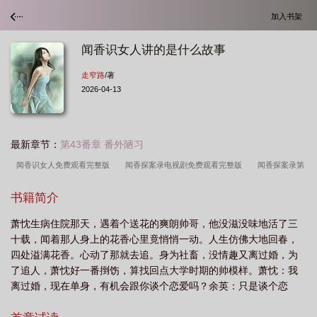
加入书架
闻香识女人讲的是什么故事
走窄路
/著
2026-04-13
最新章节：
第43番章 番外陋习
闻香识女人免费观看完整版
闻香探案录电视剧免费观看完整版
闻香探案录第
二季
闻香榭
闻香探案录剧情介绍
闻香探案录
闻香探案录电视剧免费观
书籍简介
看
闻香识爱
闻香识玉人
闻香探案录有第二季吗
闻香窃玉
闻香
萧忱生病住院那天，遇着个送花的爽朗帅哥，他没滋没味地活了三
教
闻香识女人剧情详解
闻香玉
闻香品茗
闻香知雅意
闻香识
十载，闻着那人身上的花香心里竟悄悄一动。人生仿佛大地回春，
人
闻香识心
闻香下马是什么意思
闻香识女人
闻香是什么意思
闻香
四处溢满花香。心动了那就去追。身为社畜，没情趣又离过婚，为
下马
闻香识女人演员表
闻香识女人讲的是什么故事
闻香探案录 电视
了追人，萧忱好一番捯饬，算找回点大学时期的帅模样。萧忱：我
离过婚，现在单身，有机会跟你谈个恋爱吗？余英：只是谈个恋
剧
闻香探案录演员表
闻香探案录无名是谁
闻香识心电视剧免费观看完整
爱？萧忱：那就共度余生。英俊潇洒花店老板攻x外表酷哥内心黏人
版
闻香记