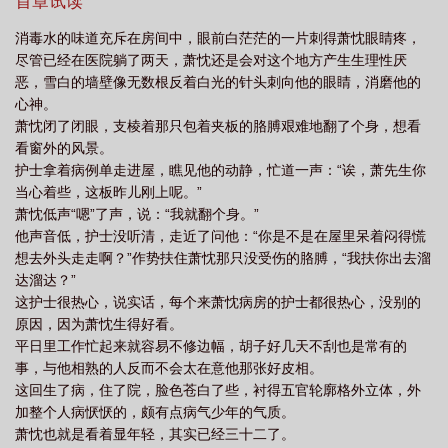
建筑师受年下。受与前妻无爱。
首章试读
消毒水的味道充斥在房间中，眼前白茫茫的一片刺得萧忱眼睛疼，
尽管已经在医院躺了两天，萧忱还是会对这个地方产生生理性厌
恶，雪白的墙壁像无数根反着白光的针头刺向他的眼睛，消磨他的
心神。
萧忱闭了闭眼，支棱着那只包着夹板的胳膊艰难地翻了个身，想看
看窗外的风景。
护士拿着病例单走进屋，瞧见他的动静，忙道一声：“诶，萧先生你
当心着些，这板昨儿刚上呢。”
萧忱低声“嗯”了声，说：“我就翻个身。”
他声音低，护士没听清，走近了问他：“你是不是在屋里呆着闷得慌
想去外头走走啊？”作势扶住萧忱那只没受伤的胳膊，“我扶你出去溜
达溜达？”
这护士很热心，说实话，每个来萧忱病房的护士都很热心，没别的
原因，因为萧忱生得好看。
平日里工作忙起来就容易不修边幅，胡子好几天不刮也是常有的
事，与他相熟的人反而不会太在意他那张好皮相。
这回生了病，住了院，脸色苍白了些，衬得五官轮廓格外立体，外
加整个人病恹恹的，颇有点病气少年的气质。
萧忱也就是看着显年轻，其实已经三十二了。