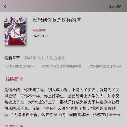
加入书架
没想到你竟是这样的屑
洛城雪
/著
2026-04-14
最新章节：
第41章 吃块人吃血馒头
没想到你是这样的人
没想到你竟是这样的屑落城雪
没想到你竟然是这种人表
情包
没想到你是这样的男主
没想到你竟是这样的屑晋江
没想到你竟是这样
书籍简介
的屑免费阅读
没想到你是这样的人是什么意思
没想到你是这样的吗
没想到
是这样的。你变成了鬼。别人成为鬼，不是为了变强，就是为了变
你竟是这样的屑百度
没想到你是这样的男神
没想到你竟是这样的屑 洛城雪 全
得更强，可你不一样。你是好学生。是已经考上大学的人。如今突
文
没想到你竟是这样的屑笔趣阁无弹窗
没想到你竟是这样的屑笔趣阁
没想
然变成了鬼，大学也没得上了，那就只好成为致力于从发疯中获得
到你竟然是这样的老师漫画全文免费阅读
没想到你竟是这样的屑洛城雪
没想到
快乐的乐子鬼。无惨：“你有什么用？”你想了想：“我可以跟你贴
贴。”无惨眼神不善。落在你身上的目光阴鸷冰冷。仿佛在盯着一只
你竟是这样的人
没想到你竟是这样的屑作者洛城雪
没用的废物。【是不是不行？做人时候不行，都鬼王了，怎么还不