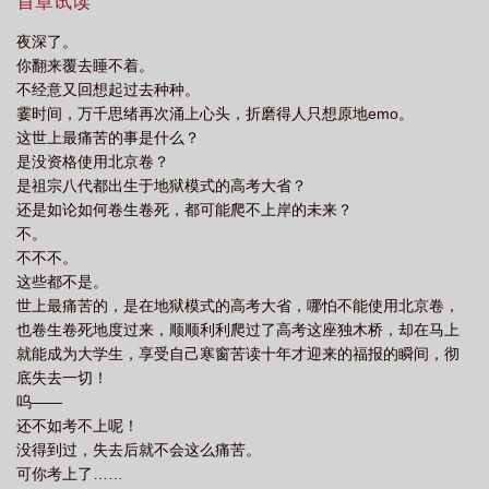
行啊？】【小鬼子还真是没用……】你大为不解。阴阳怪气的话还
首章试读
没说出口。只是稍微在脑子里过了过而已，就被恼羞成怒的无惨捏
夜深了。
爆了脑袋。你死了。但又没完全死。你揉揉脑袋。漂亮的脸蛋已经
你翻来覆去睡不着。
恢复如初，可痛觉还有残留。你不禁腹诽：可怕！不行的男人真可
不经意又回想起过去种种。
怕！需要美丽的纸片人贴贴我才能好起来。于是——你果断从无惨
霎时间，万千思绪再次涌上心头，折磨得人只想原地emo。
藏身的宅邸滚了，滚去找心爱的纸片人去。那时候，还没有鸣女，
这世上最痛苦的事是什么？
十二鬼月也还没有完全成型，但至高之月的位置从来没有变动过。
是没资格使用北京卷？
六眼大美人。我的一哥。嗳嘿嘿嘿嘿……与一言不合就捏爆你脑袋
是祖宗八代都出生于地狱模式的高考大省？
的鬼王不同，一哥超级温柔的。不管你怎么贴贴，他都没有捏爆你
还是如论如何卷生卷死，都可能爬不上岸的未来？
的脑袋。极乐教的老六也挺好的。你跟他贴贴。他和你玩得花。只
不。
可惜，后来他遇见老三，冒头成为老二后，就变得不正常了。整只
不不不。
鬼贱兮兮的。以对着老三作妖为乐。连累安静吃瓜的你，都要被老
这些都不是。
三嫌弃。老三：“你这么没用，大人为什么会一直留着你？”你停下吃
世上最痛苦的，是在地狱模式的高考大省，哪怕不能使用北京卷，
瓜的动作。认真想了好一会，才不确定回答：“可能……是我长得
也卷生卷死地度过来，顺顺利利爬过了高考这座独木桥，却在马上
好？”“嗤——”曾经的老六，如今的老二，非常不给面子的笑出声。
就能成为大学生，享受自己寒窗苦读十年才迎来的福报的瞬间，彻
见你眼神不善瞟过来，他一边艰难忍笑，一边毫无诚意道歉，“啊，
底失去一切！
抱歉抱歉，没有笑话你长得不好看的意思。”臭老六什么的，最讨厌
呜——
了！所幸，他带来的新老六很漂亮。嘻嘻。是漂亮的女孩子。贴
还不如考不上呢！
贴！当然了——十二鬼月也并非如都一哥般让人鬼迷日眼。你就遇
没得到过，失去后就不会这么痛苦。
见过长得丑还玩得花的。明明都是他的错，可他非但不道歉，竟然
可你考上了……
还试图哭哭啼啼道德绑架你！让你没有贴贴的念头也就罢了！竟然