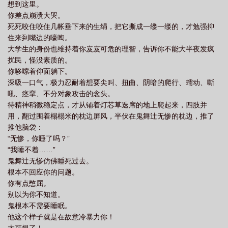
想到这里。
还要好学生的你承受这种生命不能承受之重！！你当场发疯。狠狠
你差点崩溃大哭。
薅住他头发，拽过来就是啪啪两嘴巴子：“你什么档次，也配跟我发
死死咬住咬住几帐垂下来的生绢，把它撕成一缕一缕的，才勉强抑
一样的疯？！再叽叽歪歪，小心老子把你嘴打歪！”一哥过来拉架：
住来到嘴边的嚎啕。
“不可以……混乱从序。”你：“明明是我先的！”一哥：“他……已得到
大学生的身份也维持着你岌岌可危的理智，告诉你不能大半夜发疯
那位大人认可，位居上弦。”你哽着脖子；“上弦怎么了？上弦那么
扰民，怪没素质的。
多，我为什么只打他不打别人？还不是因为我对他爱得深沉！”一
你哆嗦着仰面躺下。
哥：“……你还打过那位大人。”你：“那算我博爱！”****你遇见了很多
深吸一口气，极力忍耐着想要尖叫、扭曲、阴暗的爬行、蠕动、嘶
人。也得到了很多乐子。上到鬼王妖怪诅咒，下到剑士巫女咒术
吼、痉挛、不分对象攻击的念头。
师，就没有你没贴过的。在决战来临之际，柱们问你有什么遗愿。
待精神稍微稳定点，才从铺着灯芯草迭席的地上爬起来，四肢并
你努力想了想：“回首这一生，我已经将自己的生命和全部的经历，
用，翻过围着榻榻米的枕边屏风，半伏在鬼舞辻无惨的枕边，推了
都献给世界上最壮丽的事业——为了贴贴而奋斗。如果说有什么好
推他脑袋：
遗憾的，那可能就是……我还想继续贴贴！”如无意外，本文将在9
“无惨，你睡了吗？”
月5号入V，感谢各位小天使支持~****排雷：1、非大女主。女主哪儿
“我睡不着……”
哪儿都不太稳定。2、发疯文学，很可能会引起精神上的不适，建议
鬼舞辻无惨仿佛睡死过去。
斟酌。3、（加粗）戈薇粉非请勿入，以个位数订阅率指点江山的更
根本不回应你的问题。
不欢迎。（加粗）
你有点憋屈。
别以为你不知道。
鬼根本不需要睡眠。
他这个样子就是在故意冷暴力你！