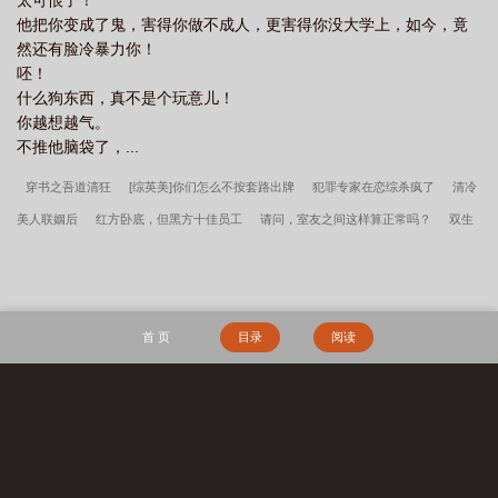
太可恨了！
他把你变成了鬼，害得你做不成人，更害得你没大学上，如今，竟
然还有脸冷暴力你！
呸！
什么狗东西，真不是个玩意儿！
你越想越气。
不推他脑袋了，...
穿书之吾道清狂
[综英美]你们怎么不按套路出牌
犯罪专家在恋综杀疯了
清冷
美人联姻后
红方卧底，但黑方十佳员工
请问，室友之间这样算正常吗？
双生
夫郎互换人生后
别在案发现场捡男友
我的南斯拉夫
小云朵乖乖
美人蛇，但
笨蛋
本君绝不会爱上一个妖物
我失忆后控制狂爹系疯了
小混球
直男室友他
人设崩了
二度春风
燎烬［刑侦］
末日求生囤货升级
那年花开1981
我和
首 页
目录
阅读
我的排球都很受欢迎
幼驯染模拟器为何频陷修罗场
回到明末当暴君[穿
书]
SAVE BROTHER
巫师：我的职业面板没有上限
龙傲天的病美人师尊
琴
弦金色哪有QTE有用
我老公可是龙傲天男主！
地府拆迁办
禅院家主非我莫
搜 索
属
排球但花滑冠军