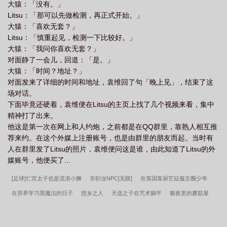
大猿：「没有。」
Litsu：「那可以先做检测，再正式开始。」
大猿：「喜欢无套？」
Litsu：「慎重起见，检测一下比较好。」
大猿：「我问你喜欢无套？」
对面静了一会儿，回道：「是。」
大猿：「时间？地址？」
对面发来了详细的时间和地址，袁维回了句「晚上见」，结束了这
场对话。
下面毕竟还硬着，袁维便在Litsu的主页上找了几个视频来看，集中
精神打了出来。
他这是第一次在网上和人约炮，之前都是在QQ群里，靠熟人相互推
荐来约。在这个外媒上注册账号，也是由群里的朋友而起。当时有
人在群里发了Litsu的照片，袁维便问这是谁，由此知道了Litsu的外
媒账号，他便买了...
[足球]仁宫太子也是流浪小狮
非职业NPC[无限]
在英国靠厨艺征服京圈少爷
在异界学习黑魔法的日子
惑乡之人
天选之子在咒术躺平
极夜里的蘑菇屋
嘘，听说我是万鬼迷[无限]
骷髅之王
非酋地狱抽卡守则
论饲养一只蛟的正确
方式
学霸的军工科研系统
乙骨同学禁止攻略
婚姻给Alpha带来了什么
冰冻