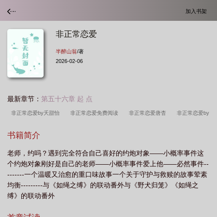
加入书架
非正常恋爱
半醉山翁
/著
2026-02-06
最新章节：
第五十六章 起 点
非正常恋爱by夭甜怡
非正常恋爱免费阅读
非正常恋爱唐杳
非正常恋爱by
半山烬
非正常恋爱合集
非正常恋爱卢橘夏熟
非正常恋爱夭甜怡
非正常
书籍简介
恋爱韩剧
非正常恋爱讲的什么
非正常恋爱关系票房
非正常恋爱 半醉山
老师，约吗？遇到完全符合自己喜好的约炮对象——小概率事件这
翁
非正常恋爱关系在线观看
非正常恋爱by半山醉翁全文阅读最新章
非正
个约炮对象刚好是自己的老师——小概率事件爱上他——必然事件--
常恋爱关系是什么意思
非正常恋爱玉葫芦
非正常恋爱[ABO
非正常恋爱好
-------一个温暖又治愈的重口味故事一个关于守护与救赎的故事荤素
看吗
非正常恋爱by半山醉翁讲的什么
非正常恋爱by青辰
非正常恋爱关系
均衡---------与《如绳之缚》的联动番外与《野犬归笼》《如绳之
缚》的联动番外
吧
非正常恋爱短剧免费观看
非正常恋爱关系by
非正常恋爱关系英
文
非正常恋爱演员表
非正常恋爱关系
非正常恋爱吧
非正常恋爱什么意