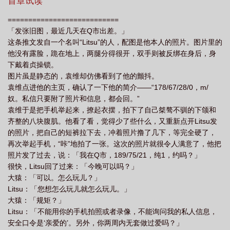
首章试读
思
非正常恋爱是什么意思啊
非正常恋爱by半醉山翁
丧尸的非正常恋
===========================
爱
非正常恋爱by
非正常恋爱txt
非正常恋爱半醉山翁
非正常恋爱推
「发张旧图，最近几天在Q市出差。」
文
非正常恋爱在线阅读
非正常恋爱by半山醉翁
非正常恋爱漫画
非正
这条推文发自一个名叫“Litsu”的人，配图是他本人的照片。图片里的
他没有露脸，跪在地上，两腿分得很开，双手则被反绑在身后，身
常恋爱by半山醉翁全文免费阅读全文
非正常恋爱半山烬全文免费阅读笔趣
下戴着贞操锁。
阁
非正常恋爱免费阅读玉葫芦
非正常恋爱似是故人来
非正常恋爱半醉山翁
图片虽是静态的，袁维却仿佛看到了他的颤抖。
免费阅读
非正常恋爱短剧
非正常恋爱by半山醉翁TXT
非正常恋爱青
袁维点进他的主页，确认了一下他的简介——“178/67/28/0，m/
奴。私信只要附了照片和信息，都会回。”
辰
非正常恋爱txt半醉山翁
非正常恋爱关系韩剧
袁维于是把手机举起来，撩起衣摆，拍下了自己桀骜不驯的下颌和
齐整的八块腹肌。他看了看，觉得少了些什么，又重新点开Litsu发
的照片，把自己的短裤拉下去，冲着照片撸了几下，等完全硬了，
再次举起手机，“咔”地拍了一张。这次的照片就很令人满意了，他把
照片发了过去，说：「我在Q市，189/75/21，纯1，约吗？」
很快，Litsu回了过来：「今晚可以吗？」
大猿：「可以。怎么玩儿？」
Litsu：「您想怎么玩儿就怎么玩儿。」
大猿：「规矩？」
Litsu：「不能用你的手机拍照或者录像，不能询问我的私人信息，
安全口令是‘亲爱的’。另外，你两周内无套做过爱吗？」