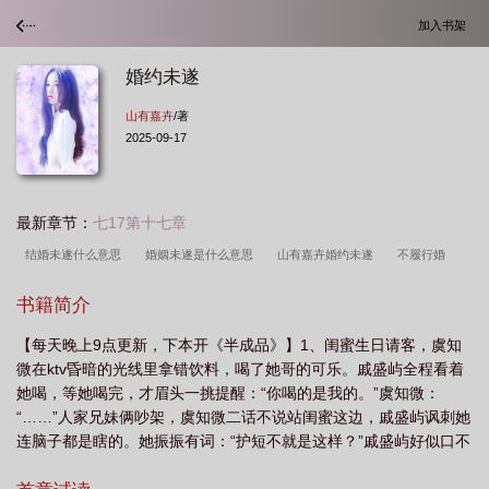
加入书架
婚约未遂
山有嘉卉
/著
2025-09-17
最新章节：
七17第十七章
结婚未遂什么意思
婚姻未遂是什么意思
山有嘉卉婚约未遂
不履行婚
约
婚约未遂by山有嘉卉百度
婚约未遂番外
婚约未遂笔趣阁
婚约未遂
书籍简介
晋江
婚约未遂by山有嘉卉讲的什么
婚约违约
婚约未遂TXT
婚约未遂山
【每天晚上9点更新，下本开《半成品》】1、闺蜜生日请客，虞知
有嘉卉免费阅读
婚约未遂txt百度
婚约未遂全文免费阅读
婚约未遂虞知
微在ktv昏暗的光线里拿错饮料，喝了她哥的可乐。戚盛屿全程看着
微
婚约未遂山有嘉卉
婚约未遂TXT百度资源
婚约未遂by山有嘉卉
婚约
她喝，等她喝完，才眉头一挑提醒：“你喝的是我的。”虞知微：
未遂 山有嘉卉
婚约未遂全文阅读
结婚未遂
婚约未遂txt
婚约未遂by山
“……”人家兄妹俩吵架，虞知微二话不说站闺蜜这边，戚盛屿讽刺她
连脑子都是瞎的。她振振有词：“护短不就是这样？”戚盛屿好似口不
有嘉卉番外
婚约未遂免费阅读
婚约未遂txt资源免费
婚约未遂全文免费阅
择言：“不对也护？你对男朋友也这样？”她有心试探：“是自己人就
读山有嘉卉