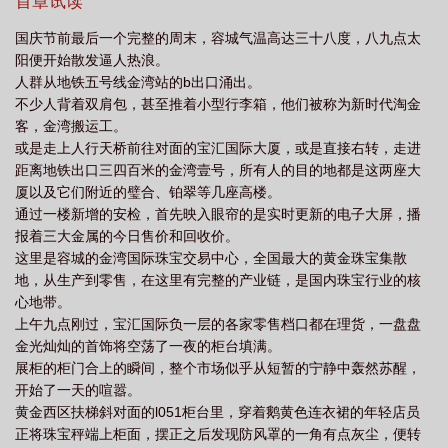
护，你没被女朋友护过啊？”男人看她的目光像粘稠的墨：“确实没有
首章试读
过。”虞知微眼睛一眨：“我不介意让你感受一下温暖。”说完直接出
国庆节前最后一个完整的周末，容城气温高达三十八度，八九点太
门，开始他们之间的第一次约会。2、一句家里不缺你那份工资，虞
阳便开始散发逼人热浪。
知微便在容城最大的黄金珠宝交易中心租下一处柜台。每天接待客
人群从地铁五号线金湾站的b出口涌出。
人，吃瓜，开直播和互联网亲戚唠嗑。日子过得潇洒，谈了场恋爱
不少人背着双肩包，甚至推着小型行李箱，他们被称为新时代淘金
也不当回事，反正极品睡一次赚一次，至于以后？管他呢。直到她
客，金湾搬运工。
发现，交易市场的真正幕后老板是她男朋友，瞬间破防。虞知微：
或是走上人行天桥前往对面的宝汇国际大厦，或是直接右转，走进
“合着我每天挣的钱，都交租进了你口袋？”戚盛屿：“不如我们结
距离地铁出口三四百米的金湾壹号，所有人的目的地都是这两座大
婚，房契过给你，以后你收租？”虞知微：“我困了……”男人发出一
厦以及它们附近的璧合、铂翠等几座高楼。
声冷笑，小骗子。外公让虞知微回家，说要介绍亲戚给她认识。本
通过一楼新增的安检，首先映入眼帘的是实时更新的电子大屏，播
不该出现在这里的戚盛屿在沙发上翘着二郎腿，外公还指着他介
报着三大金属的今日售价和回收价。
绍：“我刚认的干儿子，你叫舅舅。”男人微微一笑，称她：“外甥
这里是容城的金湾国际珠宝交易中心，全国最大的黄金珠宝集散
女，幸会。”虞知微：“……”你一定要加入这个家是吧？
地，从生产到零售，在这里有完整的产业链，是国内珠宝行业的核
（23.12.17）阅读提示：1、受时间线限制，本文所出现的任何金价
心地带。
都不是今年的！不是今年的！不是今年的癫公金价！！！2、本故事
上午九点刚过，宝汇国际负一层的各家零售档口都在理货，一盘盘
纯属虚构，勿代入任何现实细节，私设如山，设定均为剧情需要，
金光灿灿的首饰将空荡了一夜的柜台填满。
如有不喜可立即退出，好文千千万，总有一款适合你哦！3、专栏另
展柜的柜门合上的瞬间，整个市场似乎从短暂的宁静中轰然苏醒，
有大量完结文可阅，欢迎点击阅读~4、本文将于明天（9月13日）入
开始了一天的喧嚣。
v，谢谢大家支持~————预收分界线————下本开《半成品》
黄金西区扶梯斜对面的l051柜台里，穿着鹅黄色连衣裙的年轻店员
文案：上大学以前，艾青禾以为的大学生活，会像文艺和影视作品
正将珠宝秤端上柜面，摆正之后发现防风罩的一角有点灰尘，便转
里描绘的那样。充实自由，丰富多彩，是青春年华里最美的回忆，