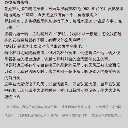
身找东西来擦。
成绩单都是浮云。上大学以后，艾青禾才发现，大学比高三还惨。
等她找到湿巾转过身来，对面紧挨着扶梯的g052a柜台的店员就笑嘻
她连杀鸡都不会，却能给大鼠小鼠、兔子牛蛙开膛扒皮；她学会了
嘻地问她：“莉莉，今天怎么只有你一个，你老板呢？”
在各种器官面前面不改色，跑在跟大体老师亲密接触最前线；她闹
罗莉闻言，先将视线里的灰尘擦干净，然后才应道：“说是有事，晚
过笑话，记住了各种脉相；她挑灯苦读，背下了几百种中药和方
点来。”
剂；她挨过带教的骂，终将外科缝合练得又快又好；她学会写论
接着话题一转，主动问对方：“安姐，我刚才从一楼进，怎么我们这
文，学会人情世故，甚至提前经历过职场性骚扰。但前辈们还是
栋的安检突然就有了啊，有听说什么风声吗？”
说：“你们本科毕业，最多就是个半成品。”好不容易毕业了，她这个
“估计还是因为上次金湾壹号那边发生的事吧。”
半成品战战兢兢地上路，成为临床新人。但好在，半成品有另一个
两个档口之间隔着走道，但因为柜台密集，倒也离得不远，俩人便
半成品的陪伴，那个人叫孟彦卿。※流水账，纪念青春的放飞之
靠着各自的柜台边缘，讲起七月时对面的金湾壹号发生的事。
作。※大量医学狗上课日常，偏群像。※有男主。
说是那边三楼有个专做金镶玉的品牌的展厅，有天员工被人拿西瓜
刀砍了，幸好送医及时，这才捡回一条小命，听说砍人的是受害者
的前男友。
这事被大家议论了几天，以金湾壹号、璧合珠宝大厦、金鼎宫珠宝
中心和云珠台四座大厦同时在一楼门口新增安检设备，作为大厦所
属物业给...
为了悟咪，我说不定连脑花都能干掉
被怪物饲养之后[人外]
成为世界一流的网
球选手
炮灰被反派听到心声后[穿书]
抄家后的养家日常
在童话风的异世界开小
酒馆
几分之几ivl[电竞]
荒唐！我怎会和他有个女儿
养不起
玫瑰今夜想你