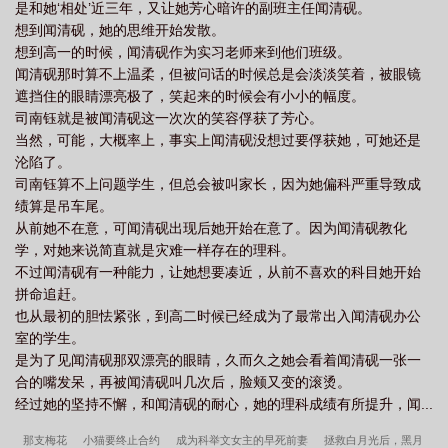
是和她‘相处’近三年，又让她芳心暗许的副班主任闻清砚。
离、不离！这婚狗都不离！”====《回到和深柜妻子结婚当天》
想到闻清砚，她的思维开始发散。
====文案暂定：薛尔白觉得——她是有点运气在身上的，要不然怎
想到高一的时候，闻清砚作为实习老师来到他们班级。
么可能一觉醒来回到了结婚当天？民政局门口，她那清冷美艳的青
闻清砚那时算不上温柔，但被问话的时候总是会淡淡笑着，被眼镜
梅妻子站在身侧，模样疏离又客气。“我接下来要去工作。”“我们还
遮挡住的眼睛漂亮极了，笑起来的时候会有小小的幅度。
是一周见一次，有事微信...”薛尔白却警铃大作！季梧笙敏感，要
司南钰就是被闻清砚这一次次的笑容俘获了芳心。
强，家里破产的时候薛尔白都不是从她嘴里听到的。是听她父亲说
当然，可能，大概率上，事实上闻清砚没想过要俘获她，可她还是
起，撮合薛尔白娶她。爱而不得的薛尔白也算乘人之危，拿到一纸
沦陷了。
婚书后，连靠近季梧笙都不敢生怕她发现自己的小心思。而身为目
司南钰算不上问题学生，但总会被叫家长，因为她偏科严重导致成
前最火热的音乐剧演员，季梧笙身价不低，婚后仍然没日没夜的工
绩算是吊车尾。
作。甚至接受了女女合租综艺邀约！也是这次综艺让她遭受到了网
从前她不在意，可闻清砚出现后她开始在意了。因为闻清砚教化
暴，意识消沉了好长一段时间。直到一年多后，季梧笙醉酒才说出
学，对她来说简直就是灾难一样存在的理科。
心里话：“薛尔白，我都没跟你好好谈过恋爱！”委屈的让人心都化
不过闻清砚有一种能力，让她想要凑近，从前不喜欢的科目她开始
了！现在怎么可以重蹈覆辙！！！“老婆，不可以！！！”季梧笙凝眸
拼命追赶。
疑惑：“？”所以她要怎么告诉季梧笙，接了这次工作，她会承受网
也从最初的胆怯紧张，到高二时候已经成为了最常出入闻清砚办公
暴？文案2网暴的原因无非就是——季梧笙孤傲，装姬。可明明不是
室的学生。
这样，她深爱的妻子不过就是太i，深柜！并且有婚约在身！更何
是为了见闻清砚那双漂亮的眼睛，久而久之她会看着闻清砚一张一
况，那部女女综艺是打着合租的幌子谈恋爱，可也没说非谈不可
合的嘴发呆，再被闻清砚叫几次后，脸颊又变的滚烫。
啊！她老婆能有什么错？非把人逼到委屈的在她怀里哭唧唧才行
经过她的坚持不懈，和闻清砚的耐心，她的理科成绩有所提升，闻...
嘛！薛尔白化身宠妻狂魔，带资进组强势进入合租综艺。季梧笙看
到她，眼睛都亮了。就说了她老婆全世界最可爱！可为什么，她进
那支梅花
小猫要终止合约
成为科举文女主的早死前妻
拯救白月光后，黑月