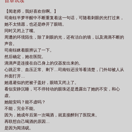
后，司南钰借着醉意编辑了一条小作文似的告白短信。可惜发送之
首章试读
和教导主任结婚了番外TXT资源
一觉醒来和教导主任结婚了怎么办
一觉醒来和
前，她被酒精拿捏，昏死过去了。等再次醒来，人在医院，靠在窗
【闻老师，我好喜欢你啊。】
前的是疲惫又不耐的闻清砚。那条冗长·肉麻·小作文·告白短信的接
教导主任结婚了笔趣阁
一觉醒来和教导主任结婚了gl免费阅读
司南钰半梦半醒中不断重复着这一句话，可随着刺眼的光打过来，
收者。她的班主任闻清砚。当然，这可能是她没昏死过去的结局。
她不太情愿，也还是睁开了眼睛。
想到刚刚成年就醉酒进医院，司南钰缩了缩脖子，讨好的喊：“闻老
同时又闭上了嘴。
师…”“呵。”一声冷哼又配上闻清砚标志性的抚镜框动作，生生把司
周遭的环境陌生，除了刺眼的光，还有洁白的墙，以及滴滴不断的
南钰那句别告诉我妈给吓了回去。她对闻清砚向来是又敬又怕又“爱”
声音。
不敢忤逆，温柔以待十分听话。不管三七二十一，先认可老师的教
司南钰眯着眼辨认了一下。
诲：“闻老师说得对。”“好玩吗？”“什么…？”没有想象之中的谆谆教
然后确定，她在医院。
诲，司南钰抬眼就看到红了眼眶的闻清砚。在一字一句的问她：“司.
滴滴声是连接在自己身上的仪器发出来的。
南.钰.装失忆好玩吗？”“把床.上的把戏拿出来，好玩吗？”
心跳正常、血压正常、剩下…司南钰还没等看清楚，门外却被人从
—————虽说物是人—没变，还身份加倍，闻清砚成了她的老
外面打开…
婆。可老婆当她装失忆。记忆里古板严谨，以教书育人为己任的闻
她逃避似的把被子盖好，眼睛又闭上了。
清砚褪去白色衬衫，换上风情万种的面纱深夜多次来袭。几番试
看似安静沉睡，可不停转动的眼珠还是透露出了她的不安，和心
探。司南钰时刻战战兢兢，处处谨小慎微。还是抵不过闻清砚白天
虚。
黑夜的极致反差。白天，闻清砚是她冷酷霸道的教导主任。她的直
她能安吗？能不虚吗？
属上司。夜晚，闻清砚又化身妖精吸食她的精血。和她柔情蜜意。
不能，完全不能。
司南钰逐渐迷失且大胆—闻清砚却在整理房间时拿出一份离婚协议
因为，她成年后第一次喝酒，就直接醉到了医院来。
书。司南钰梦中惊醒，果然，她不配—“这东西你还要吗？”“什么？”
再联想自己喝酒的原因…
“离婚协议书，你半年前拟好的。”我、我拟好的？我居然敢和闻清砚
是因为闻清砚。
离婚？！司南钰心中震撼。抢过离婚协议书就塞进了碎纸机里。“不