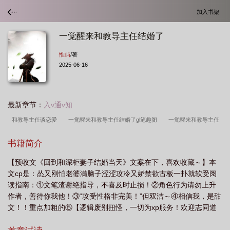
加入书架
一觉醒来和教导主任结婚了
惟屿
/著
2025-06-16
最新章节：
入v通v知
和教导主任谈恋爱
一觉醒来和教导主任结婚了gl笔趣阁
一觉醒来和教导主任
结婚了by惟屿txt
一觉醒来和教导主任结婚了番外
一觉醒来和教导主任结婚了
书籍简介
txt百度
一觉醒来和教导主任结婚了免费阅读
一觉醒来和教导主任结婚了(胖大
【预收文《回到和深柜妻子结婚当天》文案在下，喜欢收藏～】本
盖儿)_第72章_舞舞
一觉醒来和教导主任结婚了番外TXT
一觉醒来和教导主任
文cp是：怂又刚怕老婆满脑子涩涩攻冷又娇禁欲古板一扑就软受阅
结婚了作者胖大盖儿
一觉醒来和教导主任结婚了TXT
一觉醒来和教导主任结婚
读指南：①文笔渣谢绝指导，不喜及时止损！②角色行为请勿上升
了gl百度
一觉醒来我和教导主任结婚了
一觉醒来和教导主任结婚了百度
一
作者，善待你我他！③“攻受性格非完美！”但双洁～④相信我，是甜
文！！重点加粗的⑤【逻辑废别扭怪，一切为xp服务！欢迎志同道
觉醒来和教导主任结婚了司南玉
一觉醒来和教导主任结婚了番外百度
一觉醒来
合的你！】防盗60%12小时。文案1所谓，酒壮怂人胆—高考结束
和教导主任结婚了by胖大盖儿
一觉醒来和教导主任结婚了在线阅读
一觉醒来